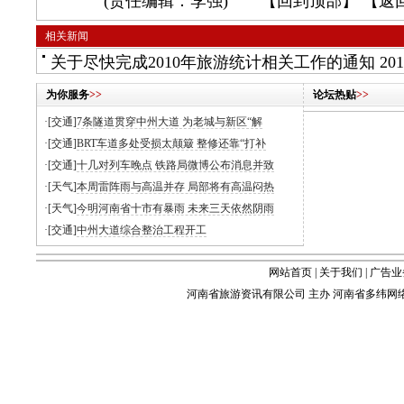
(责任编辑：李强) 【
回到顶部
】 【
返
相关新闻
关于尽快完成2010年旅游统计相关工作的通知
201
为你服务
>>
论坛热贴
>>
·[交通]
7条隧道贯穿中州大道 为老城与新区“解
·[交通]
BRT车道多处受损太颠簸 整修还靠“打补
·[交通]
十几对列车晚点 铁路局微博公布消息并致
·[天气]
本周雷阵雨与高温并存 局部将有高温闷热
·[天气]
今明河南省十市有暴雨 未来三天依然阴雨
·[交通]
中州大道综合整治工程开工
网站首页
|
关于我们
|
广告业
河南省旅游资讯有限公司 主办 河南省多纬