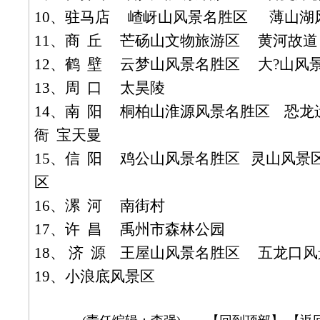
10
、驻马店
嵖
岈山风景名胜区
薄山湖
11
、商
丘
芒砀山文物旅游区
黄河故道
12
、鹤
壁
云梦山风景名胜区
大
?
山风
13
、周
口
太昊陵
14
、南
阳
桐柏山淮源风景名胜区
恐龙
衙
宝天曼
15
、信
阳
鸡公山风景名胜区
灵山风景
区
16
、漯
河
南街村
17
、许
昌
禹州市森林公园
18
、
济
源
王屋山风景名胜区
五龙口风
19
、小浪底风景区