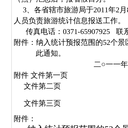
3
、各省辖市旅游局于
2011
年
2
月
人员负责旅游统计信息报送工作。
传真电话：
0371-65907925
联
附件：纳入统计预报范围的
52
个景
此通知。
二
○一一
年
附件
文件第一页
文件第二页
文件第三页
附件：