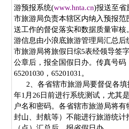
游预报系统
(
www.hnta.cn
)
报送至省
市旅游局负责本辖区内纳入预报范
送工作的督促落实和数据质量审核
游信息由小浪底旅游管理局汇总后
市旅游局将旅假日综
5
表经领导签
公章后，报全国假日办。传真号码
65201030
，
65201031
。
2
、各省辖市旅游局要督促各填
年
1
月
26
日
前进行系统测试，尤其
户名和密码。各省辖市旅游局将有
封山、封航等）不能进行旅游统计
（点）汇总后，报省假日办。