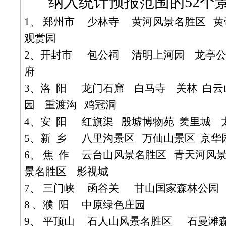
纳入统计预报范围的
52
个
1
、
郑州市
少林寺
黄河风景名胜区
黄
观赏园
2
、开封市
包公祠
清明上河园
龙亭
府
3
、洛
阳
龙门石窟
白马寺
关林
白云
园
重渡沟
鸡冠洞
4
、安
阳
红旗渠
殷墟博物苑
羑
里城
5
、新
乡
八里沟景区
万仙山景区
京华
6
、
焦
作
云台山风景名胜区
青天河风
景名胜区
影视城
7
、
三门峡
函谷关
甘山国家森林公园
8
、濮
阳
中原绿色庄园
9
、
平顶山
石人山风景名胜区
石曼滩