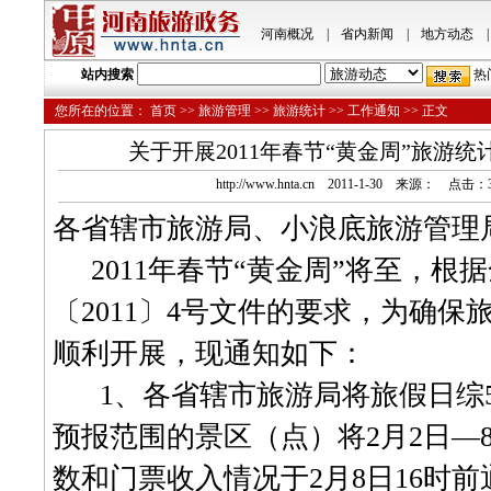
河南概况
|
省内新闻
|
地方动态
|
站内搜索
热
您所在的位置：
首页
>>
旅游管理
>>
旅游统计
>>
工作通知
>> 正文
关于开展2011年春节“黄金周”旅游
http://www.hnta.cn 2011-1-30 来源： 点击：
各省辖市旅游局、小浪底旅游管理
2011
年春节“黄金周”将至，根
〔
2011
〕
4
号文件的要求，为确保
顺利开展，现通知如下：
1
、各省辖市旅游局将旅假日综
预报范围的景区（点）将
2
月
2
日
—
数和门票收入情况于
2
月
8
日
16
时前