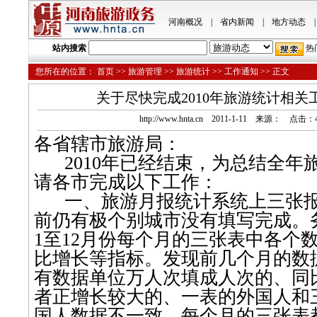
河南概况
|
省内新闻
|
地方动态
|
站内搜索
热
您所在的位置：
首页
>>
旅游管理
>>
旅游统计
>>
工作通知
>> 正文
关于尽快完成2010年旅游统计相关
http://www.hnta.cn 2011-1-11 来源： 点击：
各省辖市旅游局：
2010
年已经结束，为总结全年
请各市完成以下工作：
一、旅游月报统计系统上三张
前仍有极个别城市没有填写完成。
1
至
12
月份每个月的三张表中各个
比增长等指标。发现前几个月的数
有数据单位万人次填成人次的、同
者正增长较大的、一表的外国人和
国人数据不一致。每个月的三张表