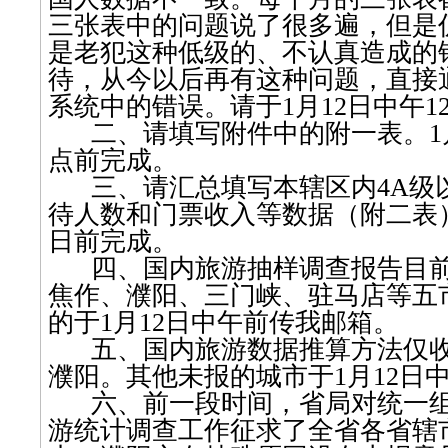
三张表中的问题说了很多遍，但是
是老犯这种低级的、不认真造成的
待，从今以后再有这种问题，直接
系统中的错误。请于
1
月
12
日中午
1
二、请填写附件中的附一表。
1
点前
完成。
三、请汇总填写本辖区内
4A
级
待人数和门票收入等数据（附二表
日前
完成。
四、国内旅游抽样调查报告目
焦作、濮阳、三门峡、驻马店等五
的于
1
月
12
日中午前传我邮箱。
五、国内旅游数据推算方法仅
濮阳。其他未报的城市于
1
月
12
日
六、前一段时间，省局对统一
游统计调查工作征求了全省各省辖