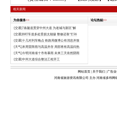
相关新闻
为你服务
>>
论坛热贴
>>
·[交通]
7条隧道贯穿中州大道 为老城与新区“解
·[交通]
BRT车道多处受损太颠簸 整修还靠“打补
·[交通]
十几对列车晚点 铁路局微博公布消息并致
·[天气]
本周雷阵雨与高温并存 局部将有高温闷热
·[天气]
今明河南省十市有暴雨 未来三天依然阴雨
·[交通]
中州大道综合整治工程开工
网站首页
|
关于我们
|
广告业
河南省旅游资讯有限公司 主办 河南省多纬