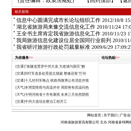
(责任编辑：政策法规处) 【
回到顶部
】 【
返
相关新闻
信息中心圆满完成市长论坛组织工作
2012/10/8 15
湖北省旅游局来豫交流信息化工作
2010/11/24 17:
王全书主席肯定我省旅游信息化工作
2010/11/23 1
我局旅游信息化建设位居全国同行业前列
2010/11/
我省研讨旅游行政处罚裁量标准
2009/6/29 17:09:2
为你服务
>>
论坛热贴
>>
·[交通]
7条隧道贯穿中州大道 为老城与新区“解
·[交通]
BRT车道多处受损太颠簸 整修还靠“打补
·[交通]
十几对列车晚点 铁路局微博公布消息并致
·[天气]
本周雷阵雨与高温并存 局部将有高温闷热
·[天气]
今明河南省十市有暴雨 未来三天依然阴雨
·[交通]
中州大道综合整治工程开工
网站首页
|
关于我们
|
广告业
河南省旅游资讯有限公司 主办 河南省多纬