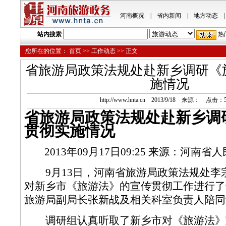
河南概况
|
省内新闻
|
地方动态
|
站内搜索
热
您所在的位置：
首页
>>
工作动态
>> 正文
省旅游局政策法规处赴新乡调研《
施情况
http://www.hnta.cn 2013/9/18 来源： 点击：
省旅游局政策法规处赴新乡调
贯彻实施情况
2013年09月17日09:25
来源：
河南省人
9月13日，
河南
省
旅游局
政策法规处李
对新乡市《旅游法》的宣传贯彻工作进行了
旅游局副局长
张新
战及相关科室负责人陪同
调研组认真听取了新乡市对《旅游法》