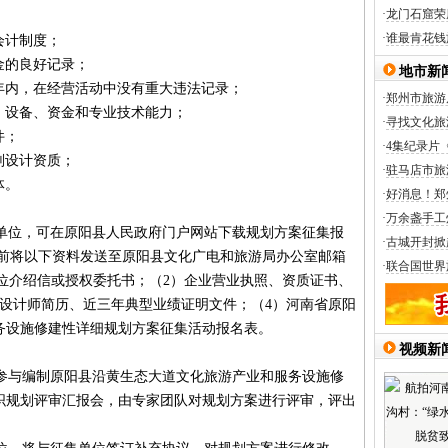
·
龙门石窟荣
；
·
谁最肯花钱
会计制度；
金的良好记录；
地市新
年内，在经营活动中没有重大违法记录；
·
郑州市旅游
、设备、资金和专业技术能力；
·
寻找文化旅
件；
·
4集纪录片
划设计资质；
·
驻马店市旅
体。
·
好消息！郑
·
万余盏手工
位，可在原阳县人民政府门户网站下载规划方案征集报
·
古城开封掀
5:00前将以下资料发送至原阳县文化广电和旅游局办公室邮箱
·
联合国世界
位介绍信或授权委托书；（2）企业营业执照、资质证书、
主设计师简历、近三年典型业绩证明文件；（4）河南省原阳
务设施修建性详细规划方案征集活动报名表。
视频新
与编制原阳县沿黄生态大道文化旅游产业和服务设施修
织规划评审汇报会，由专家团队对规划方案进行评审，评出