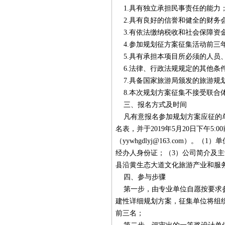
1.具有独立承担民事责任的能力
2.具有良好的信誉和健全的财务
3.有依法缴纳税收和社会保障资
4.参加规划征方案征集活动前三
5.具有承担本项目所必须的人员
6.法律、行政法规规定的其他条
7.具备国家旅游局颁发的旅游规
8.本次规划方案征集不接受联合
三、报名方式及时间
凡有意报名参加规划方案应征的单
名表，并于2019年5月20日下午
（
yywhgdlyj@163.com
）。（1）单
经办人身份证；（3）公司简介及
县沿黄生态大道文化旅游产业和服
四、参与步骤
第一步，由专业单位自愿按要求参
建性详细规划方案，征集单位将组
前三名；