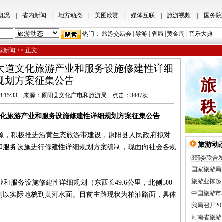
概况
|
省内新闻
|
地方动态
|
美图欣赏
|
媒体互联
|
旅游视频
|
国务院
热门：
旅游交易会
|
导游
|
省局
|
黄金周
|
音乐大典
荐新闻
>> 正文
大道文化旅游产业和服务设施修建性详细
规划方案征集公告
19/5/17 18:15:33 来源：原阳县文化广电和旅游局 点击：
3447
次
化旅游产业和服务设施修建性详细规划方案征集公告
，积极推进沿黄生态旅游带建设，原阳县人民政府拟对
旅游动
和服务设施进行修建性详细规划方案编制，现面向社会各规
·
3部委联合
。
·
国家旅游局
·
旅游业撑起
服务设施修建性详细规划（东西长49.6公里，北侧500
·
中国旅游市
侧以实际地貌到黄河水面。目前主路现状为柏油路面，具体
·
我局召开2
·
河南省旅游