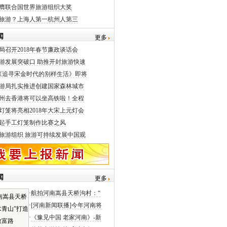
膺联合国世界旅游组织大奖
旅游？上海人第一杭州人第三
闻
更多
局召开2018年春节廉政谈话会
游发展突破口 助推开封旅游快速
《追寻宋金时代的别样生活》即将
游局扎实推进创建国家森林城市
州去香港将可以坐高铁啦！全程
灯笼将亮相2018年大宋上元灯会
起手工灯笼制作比赛之风
旅游组织 旅游可持续发展中国观
闻
更多
·
航拍河南嵩县天桥沟村：“
·
[河南新闻联播]今年河南将
·
《豫见中国 老家河南》-新