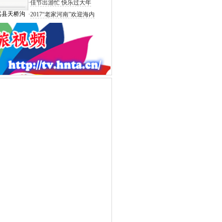
·
佳节出游忙 快乐过大年
嵩县天桥沟
·
2017“老家河南”欢迎海内