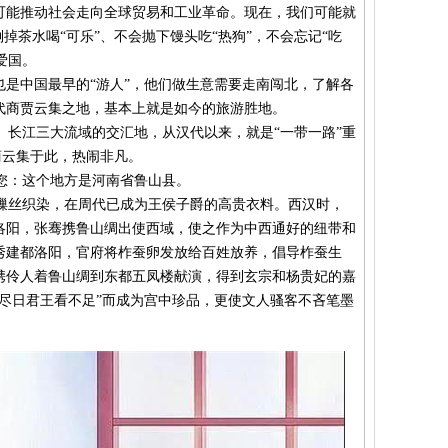
有可能推动社会走向全球贸易和工业革命。现在，我们可能就
掉茶水喝“可乐”、不会抛下馒头吃“热狗”，不会忘记“吃
爱国。
是中国最早的“游人”，他们做生意需要走南闯北，了解各
代商贾云集之地，基本上就是如今的旅游胜地。
长江三大流域的交汇地，从汉代以来，就是“一带一路”重
商云集于此，热闹非凡。
您：这个地方是河南省鲁山县。
丝织染，在周代已成为王侯子爵的高贵衣料。西汉时，
洛阳，张骞携鲁山绸出使西域，使之作为中西通好的纽带和
秀建都洛阳，官府将柞蚕卵发放给百姓放养，倡导柞蚕生
秀携伶人着鲁山绸到东都五凤楼献演，得到玄宗和杨贵妃的嘉
尽日君王看不足”而成为宫中珍品，更使文人骚客不吝笔墨