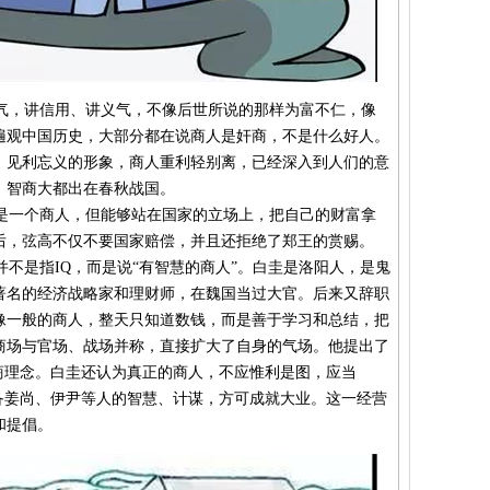
，讲信用、讲义气，不像后世所说的那样为富不仁，像
遍观中国历史，大部分都在说商人是奸商，不是什么好人。
、见利忘义的形象，商人重利轻别离，已经深入到人们的意
、智商大都出在春秋战国。
一个商人，但能够站在国家的立场上，把自己的财富拿
后，弦高不仅不要国家赔偿，并且还拒绝了郑王的赏赐。
不是指IQ，而是说“有智慧的商人”。白圭是洛阳人，是鬼
著名的经济战略家和理财师，在魏国当过大官。后来又辞职
像一般的商人，整天只知道数钱，而是善于学习和总结，把
商场与官场、战场并称，直接扩大了自身的气场。他提出了
商理念。白圭还认为真正的商人，不应惟利是图，应当
备姜尚、伊尹等人的智慧、计谋，方可成就大业。这一经营
和提倡。