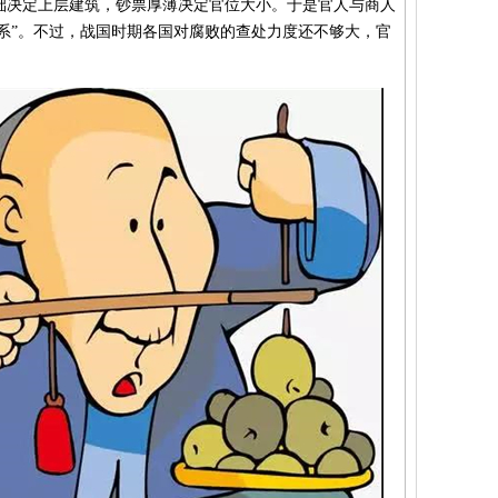
础决定上层建筑，钞票厚薄决定官位大小。于是官人与商人
关系”。不过，战国时期各国对腐败的查处力度还不够大，官