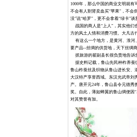
1000年，那么中国的商业文明就
不会有人割肾卖血买“苹果”，不会倒
没”说“哈罗”，更不会拿着“绿卡”谈
战国的商人是“上人”，其实他们也
方的风土人情和消费习惯。大凡古
有这么一个地方，是黄河、淮河、
要产品--丝绸的供货地，天下丝绸
抓旅游的翟副县长很负责地告诉
据史料记载，鲁山先民种柞养蚕缫
鲁山柞蚕丝及织物从鲁山进长安、
大汉特产享誉西域。东汉光武帝刘
产。唐开元24年，鲁山县令元德
奖。自此，薄如蝉翼的鲁山绸便因“
对其赞誉有加。