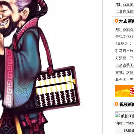
·
龙门石窟荣
·
谁最肯花钱
地市新
·
郑州市旅游
·
寻找文化旅
·
4集纪录片
·
驻马店市旅
·
好消息！郑
·
万余盏手工
·
古城开封掀
·
联合国世界
视频新