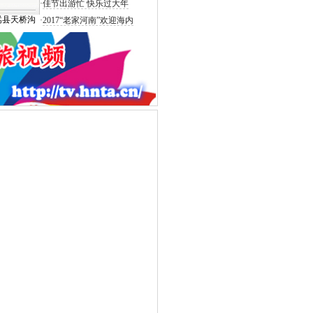
·
佳节出游忙 快乐过大年
嵩县天桥沟
·
2017“老家河南”欢迎海内