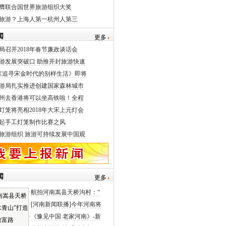
膺联合国世界旅游组织大奖
旅游？上海人第一杭州人第三
闻
更多
局召开2018年春节廉政谈话会
游发展突破口 助推开封旅游快速
《追寻宋金时代的别样生活》即将
游局扎实推进创建国家森林城市
州去香港将可以坐高铁啦！全程
灯笼将亮相2018年大宋上元灯会
起手工灯笼制作比赛之风
旅游组织 旅游可持续发展中国观
闻
更多
·
航拍河南嵩县天桥沟村：“
·
[河南新闻联播]今年河南将
·
《豫见中国 老家河南》-新