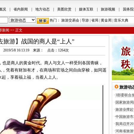
概况
|
省内新闻
|
地方动态
|
美图欣赏
|
媒体互联
|
旅游视频
|
国务院
热门：
旅游交易会
|
导游
|
省局
|
黄金周
|
音乐大典
荐新闻
>> 正文
去旅游】战国的商人是“上人”
a.cn 2019/5/8 16:13:19 来源： 点击：
1264
次
也是商人的黄金时代。商人与文人一样受到各国青睐，
人，凭着有财加有才，在商场和官场之间自由穿梭，如同遥
水起，享着福上福，当着人上人。
旅游动
·
3部委联合
·
国家旅游局
·
旅游业撑起
·
中国旅游市
·
我局召开2
·
河南省旅游