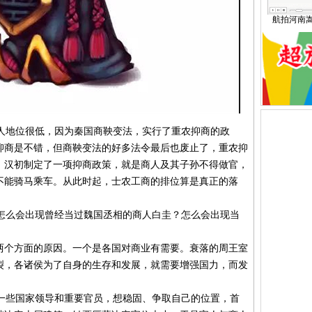
航拍河南
地位很低，因为秦国商鞅变法，实行了重农抑商的政
抑商是不错，但商鞅变法的好多法令最后也废止了，重农抑
。汉初制定了一项抑商政策，就是商人及其子孙不得做官，
不能骑马乘车。从此时起，士农工商的排位算是真正的落
么会出现曾经当过魏国丞相的商人白圭？怎么会出现当
两个方面的原因。一个是各国对商业有需要。衰落的周王室
裂，各诸侯为了自身的生存和发展，就需要增强国力，而发
些国家领导和重要官员，想稳固、争取自己的位置，首