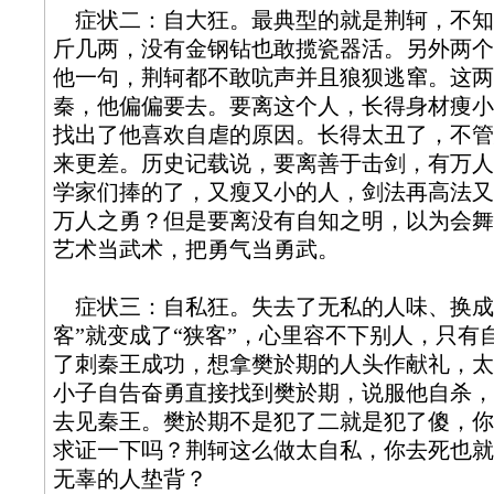
症状二：自大狂。最典型的就是荆轲，不知
斤几两，没有金钢钻也敢揽瓷器活。另外两个
他一句，荆轲都不敢吭声并且狼狈逃窜。这两
秦，他偏偏要去。要离这个人，长得身材痩小
找出了他喜欢自虐的原因。长得太丑了，不管
来更差。历史记载说，要离善于击剑，有万人
学家们捧的了，又瘦又小的人，剑法再高法又
万人之勇？但是要离没有自知之明，以为会舞
艺术当武术，把勇气当勇武。
症状三：自私狂。失去了无私的人味、换成
客”就变成了“狭客”，心里容不下别人，只有
了刺秦王成功，想拿樊於期的人头作献礼，太
小子自告奋勇直接找到樊於期，说服他自杀，
去见秦王。樊於期不是犯了二就是犯了傻，你
求证一下吗？荆轲这么做太自私，你去死也就
无辜的人垫背？