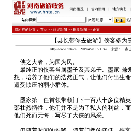
河南概况
|
省内新闻
|
地方动态
|
站内搜索
热
您所在的位置：
首页
>>
旅游新闻
>>
推荐新闻
>> 正文
【县长带你去旅游】侠客多为
http://www.hnta.cn 2019/4/28 15:11:47 来源： 
侠之大者，为国为民。
最纯正的侠客当属墨子及其弟子。墨家“兼爱
想，培养了他们的浩然正气，让他们付出生命
遭受欺压的弱小群体。
墨家第三任首领带领门下一百八十多位精英
部壮烈牺牲，他们并不是为了私人的利益，而
他们死而无悔，写尽了大侠的风采。
但随着时间的推移，随着门槛的降低，侠客