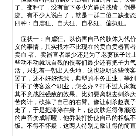
了、变种了，没有留下多少光辉的战绩，倒是
迹。有不少人说白了，就是一群二傻二缺变态
四种：自虐狂、自大狂、自私狂、偏执狂。
症状一：自虐狂。以伤害自己的肢体为代价
义的事情，其实根本不比现在的卖血卖器官者
卖血 者、卖器官者最少还是为了老婆孩子过
些动不动就玩自残的侠客们最少还有把子力气
活，只想着一朝出人头地。这也说明这些侠客
罢了，还不好好练武，典型的不务正业，等到
干不了侠客这个职业，怎么办？打不过人家就
其不意战胜强敌的效果。比如要离想去刺杀庆
苦肉计，砍掉了自己的右臂。豫让刺杀赵襄子
走了，于是把漆涂在身上，使皮肤烂得像癞疮
的声音变成嘶哑，他乔装打扮使自己的相貌不
饭。不得不怀疑，这两人特别是豫让得的简直