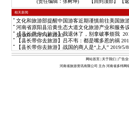
(责任编辑：张树坤) 【
回到顶部
】 【
相关新闻
文化和旅游部提醒中国游客近期谨慎前往美国旅
河南省原阳县沿黄生态大道文化旅游产业和服务
【县长带你去旅游】我退休了，别拿破事烦我
201
划
2019/5/17 18:15:33
【县长带你去旅游】吕不韦：都是嘴多惹的祸
201
【县长带你去旅游】战国的商人是“上人”
2019/5/8
网站首页
|
关于我们
|
广告业
河南省旅游资讯有限公司 主办 河南省多纬