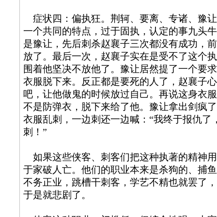
症状四：偏执狂。荆轲、要离、专诸、豫让
一个共同的特点，过于固执，认定的事九头牛
是豫让，先后刺杀赵襄子三次都没有成功，前
放了。最后一次，赵襄子实在是受不了这个执
围着他坚决不放他了。豫让居然提了一个要求
衣服脱下来。反正都是要死的人了，赵襄子心
吧，让他做鬼的时候放过自己。再说这身衣服
不是防弹衣，脱下来给了他。豫让拿出剑疯了
衣服乱刺，一边刺还一边喊：“我终于报仇了
刺！”
如果这些侠客、刺客们把这种执著的精神用
于家破人亡。他们的职业本来是杀狗的、捕鱼
不务正业，跳槽干刺客，学艺不精也就罢了，
于是就悲剧了。