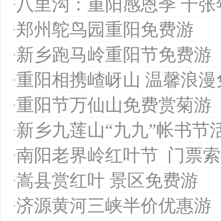
·
八里沟：重阳感恩季 千张
·
郑州鸵鸟园重阳免费游
·
新乡跑马岭重阳节免费游
·
重阳相携嵖岈山 温馨浪漫
·
重阳节万仙山免费赏菊游
·
新乡九莲山“九九”帐书节
·
南阳老界岭红叶节 门票
·
嵩县赏红叶 景区免费游
·
济源黄河三峡半价优惠游