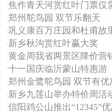
·
焦作青天河赏红叶门票仅需
·
郑州鸵鸟园 双节乐翻天
·
巩义康百万庄园和杜甫故
·
新乡秋沟赏红叶赢大奖
·
黄金周我省两景区降价营
·
十一国庆临沂蒙山特惠游
·
郑州金鹭鸵鸟园 双节有优
·
新乡九莲山举办特价周活
·
信阳鸡公山推出“12345”