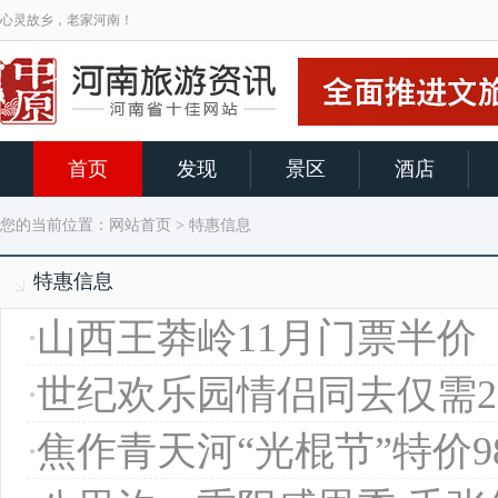
心灵故乡，老家河南！
首页
发现
景区
酒店
您的当前位置：
网站首页
> 特惠信息
特惠信息
·
山西王莽岭11月门票半价
·
世纪欢乐园情侣同去仅需2
·
焦作青天河“光棍节”特价9