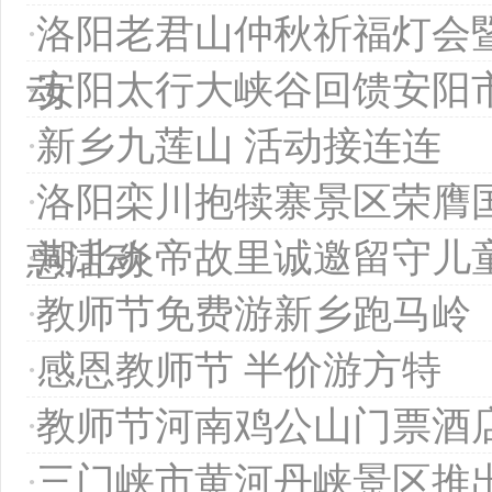
·
洛阳老君山仲秋祈福灯会
·
安阳太行大峡谷回馈安阳
动
·
新乡九莲山 活动接连连
·
洛阳栾川抱犊寨景区荣膺
·
湖北炎帝故里诚邀留守儿
惠活动
·
教师节免费游新乡跑马岭
·
感恩教师节 半价游方特
·
教师节河南鸡公山门票酒
·
三门峡市黄河丹峡景区推