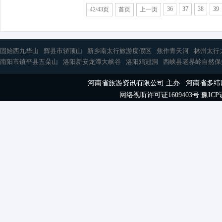
36
37
38
39
42/43页
首页
上一页
固始西九华山
辉县市轿顶山
新乡南太行旅游度假区
焦作青天河
林州太行
南阳市镇平县五朵山
洛阳新安龙潭大峡谷
洛阳鸡冠洞
西峡县老界岭自然保
河南省旅游资讯有限公司 主办 河南省多
网络视听许可证1609403号
豫ICP证