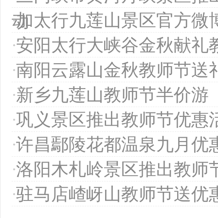
·
加太行九莲山景区官方微
动
·
安阳太行大峡谷金秋献礼
·
南阳云露山金秋教师节送
·
新乡九莲山教师节半价游
·
巩义景区推出教师节优惠
·
许昌鄢陵花都温泉九月优
·
洛阳木札岭景区推出教师
·
驻马店嵖岈山教师节送优惠