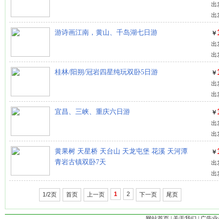
出
出
游诗画江南，黄山、千岛湖七日游
￥
出
出
桂林/阳朔/冠岩四星纯玩双卧5日游
￥
出
出
宜昌、三峡、重庆六日游
￥
出
出
黄果树 天星桥 天台山 天龙屯堡 花溪 天河潭
￥
青岩古镇双卧7天
出
出
1
2
1/2页
首页
上一页
下一页
尾页
网站首页
|
关于我们
|
广告业