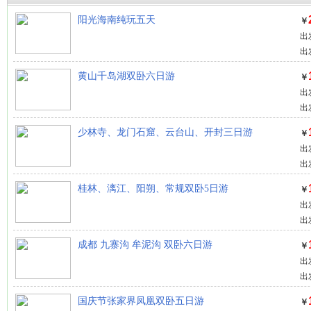
阳光海南纯玩五天
￥
出
出
黄山千岛湖双卧六日游
￥
出
出
少林寺、龙门石窟、云台山、开封三日游
￥
出
出
桂林、漓江、阳朔、常规双卧5日游
￥
出
出
成都 九寨沟 牟泥沟 双卧六日游
￥
出
出
国庆节张家界凤凰双卧五日游
￥