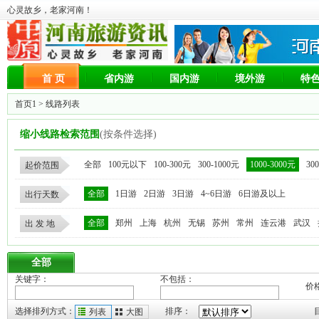
心灵故乡，老家河南！
首 页
省内游
国内游
境外游
特
首页1
> 线路列表
缩小线路检索范围
(按条件选择)
全部
100元以下
100-300元
300-1000元
1000-3000元
30
起价范围
全部
1日游
2日游
3日游
4~6日游
6日游及以上
出行天数
全部
郑州
上海
杭州
无锡
苏州
常州
连云港
武汉
出 发 地
全部
关键字：
不包括：
价
选择排列方式：
排序：
列表
大图