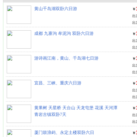
黄山千岛湖双卧六日游
￥
出
出
成都 九寨沟 牟泥沟 双卧六日游
￥
出
出
游诗画江南，黄山、千岛湖七日游
￥
出
出
宜昌、三峡、重庆六日游
￥
出
出
黄果树 天星桥 天台山 天龙屯堡 花溪 天河潭
￥
青岩古镇双卧7天
出
出
厦门鼓浪屿、永定土楼双卧六日
￥