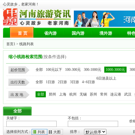
心灵故乡，老家河南！
首 页
省内游
国内游
境外游
特
首页1
> 线路列表
缩小线路检索范围
(按条件选择)
全部
100元以下
100-300元
300-1000元
1000-3000元
30
起价范围
6日游及以上
全部
1日游
2日游
3日游
4~6日游
出行天数
全部
郑州
上海
杭州
无锡
苏州
常州
连云港
武汉
出 发 地
全部
关键字：
不包括：
价
选择排列方式：
排序：
列表
大图