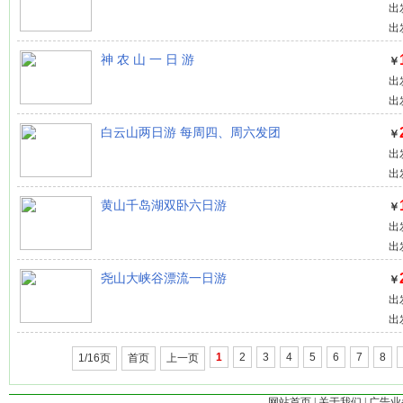
出
出
神 农 山 一 日 游
￥
出
出
白云山两日游 每周四、周六发团
￥
出
出
黄山千岛湖双卧六日游
￥
出
出
尧山大峡谷漂流一日游
￥
出
出
1
2
3
4
5
6
7
8
1/16页
首页
上一页
网站首页
|
关于我们
|
广告业