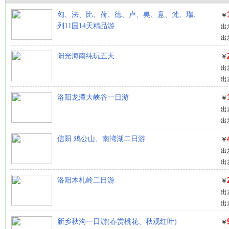
匈、法、比、荷、德、卢、奥、意、梵、瑞、
￥
列11国14天精品游
出
出
阳光海南纯玩五天
￥
出
出
洛阳龙潭大峡谷一日游
￥
出
出
信阳 鸡公山、南湾湖二日游
￥
出
出
洛阳木札岭二日游
￥
出
出
新乡秋沟一日游(春赏桃花、秋观红叶)
￥