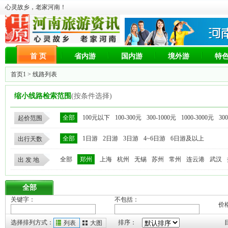
心灵故乡，老家河南！
首 页
省内游
国内游
境外游
特
首页1
> 线路列表
缩小线路检索范围
(按条件选择)
全部
100元以下
100-300元
300-1000元
1000-3000元
30
起价范围
全部
1日游
2日游
3日游
4~6日游
6日游及以上
出行天数
全部
郑州
上海
杭州
无锡
苏州
常州
连云港
武汉
出 发 地
全部
关键字：
不包括：
价
选择排列方式：
排序：
列表
大图