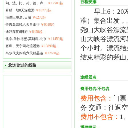
行程安排
·
匈、法、比、荷、德、卢、
￥12500起
早上6：20
·
希腊一地8天深度游
￥18770起
·
浪漫巴厘岛5日游
￥6270起
准）集合出发，
·
普吉岛四晚六天自由行
￥9510起
尧山大峡谷漂流
·
迪拜深度6日游
￥8450起
山大峡谷漂流河
·
北京-圣彼得堡-莫斯科-北京
￥11450起
·
塞班、天宁两岛逍遥游
￥10890起
个小时。漂流结
·
马尔代夫四晚六天精品游
￥27650起
结束精彩的尧山
您浏览过的线路
途经景点
费用包含/不包含
费用包含：
门票
务 交通：往返
费用不包含：
1
重要提示