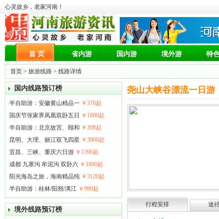
心灵故乡，老家河南！
首 页
省内游
国内游
境外游
特
首页
>
旅游线路
> 线路详情
国内线路预订榜
尧山大峡谷漂流一日游
·
半自助游：安徽黄山精品一
￥370起
·
国庆节张家界凤凰双卧五日
￥1800起
·
半自助游：北京故宫、颐和
￥208起
·
昆明、大理、丽江双飞四星
￥3900起
·
宜昌、三峡、重庆六日游
￥1396起
·
成都 九寨沟 牟泥沟 双卧六
￥1800起
·
阳光海岛之旅，海南精品纯
￥3120起
·
半自助游：桂林/阳朔/漓江
￥990起
行程安排
途
境外线路预订榜