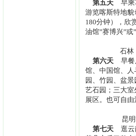
第五天
早乘车
游览喀斯特地貌
180分钟），
油馆”赛博兴”或
石林
第六天
早餐后
馆、中国馆、人
园、竹园、盆景
艺石园；三大室
展区。也可自由
昆明世
第七天
逛云南