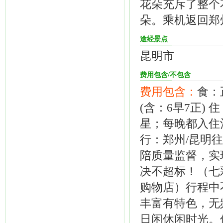
花朵充斥了整个
朵。乘机返回郑
途经景点
昆明市
费用包含/不包含
费用包含：
食：
(含：6早7正)
星；每晚都入住
行：郑州/昆明
陪质量监督，实
决不超标！（七
购物店）行程中
丰富有特色，无
日闲休闲时光。