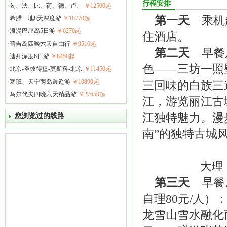
行程安排
·
匈、法、比、荷、德、卢、
￥12500起
第一天
乘机赴
·
希腊一地8天深度游
￥18770起
·
浪漫巴厘岛5日游
￥6270起
住酒店。
·
普吉岛四晚六天自由行
￥9510起
第二天
早餐后
·
迪拜深度6日游
￥8450起
色——三坊一照
·
北京-圣彼得堡-莫斯科-北京
￥11450起
·
塞班、天宁两岛逍遥游
￥10890起
三回味的白族三
·
马尔代夫四晚六天精品游
￥27650起
江，游览丽江古
江独特魅力。漫
您浏览过的线路
南”的独特古城
大
第三天
早餐后
自理80元/人
龙雪山雪水融化