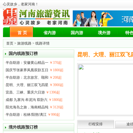
心灵故乡，老家河南！
首 页
省内游
国内游
境外游
特
首页
>
旅游线路
> 线路详情
国内线路预订榜
昆明、大理、丽江双飞
·
半自助游：安徽黄山精品一
￥370起
·
国庆节张家界凤凰双卧五日
￥1800起
·
半自助游：北京故宫、颐和
￥208起
·
昆明、大理、丽江双飞四星
￥3900起
·
宜昌、三峡、重庆六日游
￥1396起
·
成都 九寨沟 牟泥沟 双卧六
￥1800起
·
阳光海岛之旅，海南精品纯
￥3120起
·
半自助游：桂林/阳朔/漓江
￥990起
行程安排
途
境外线路预订榜