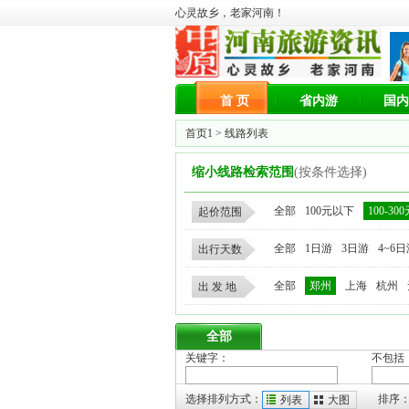
心灵故乡，老家河南！
首 页
省内游
国内
首页1
> 线路列表
缩小线路检索范围
(按条件选择)
全部
100元以下
100-30
起价范围
全部
1日游
3日游
4~6
出行天数
全部
郑州
上海
杭州
出 发 地
全部
关键字：
不包括
选择排列方式：
排序
列表
大图