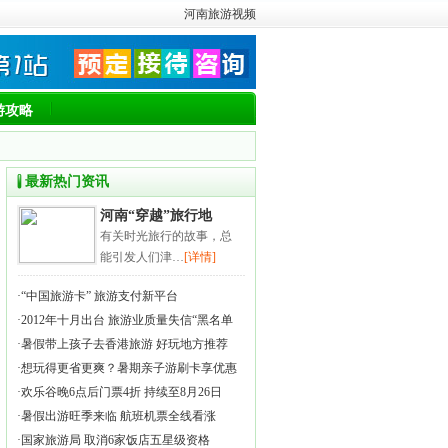
河南旅游视频
游攻略
最新热门资讯
河南“穿越”旅行地
有关时光旅行的故事，总
能引发人们津…
[详情]
·
“中国旅游卡” 旅游支付新平台
·
2012年十月出台 旅游业质量失信“黑名单
·
暑假带上孩子去香港旅游 好玩地方推荐
·
想玩得更省更爽？暑期亲子游刷卡享优惠
·
欢乐谷晚6点后门票4折 持续至8月26日
·
暑假出游旺季来临 航班机票全线看涨
·
国家旅游局 取消6家饭店五星级资格