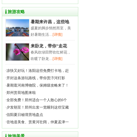
旅游攻略
暑期来许昌，这些地
盛夏的脚步悄然而至，美
好暑期生活…
[详情]
来卧龙，带你“走花
春风吹绿田野吹红鲜花，
吹暖了卧龙…
[详情]
·
凉快又好玩！洛阳这些免费打卡地，赶
·
开封这条游玩路线，带你赏汴河灯影
·
暑期逛河南博物院，保姆级攻略来了！
·
郑州赏荷地图来啦
·
全部免费！郑州适合一个人散心的6个
·
夕发朝至！郑州出发一觉睡到这些宝藏
·
信阳夏日秘境营地盘点
·
尝地道美食、赏黄河壮阔，仲夏孟津一
旅游美景