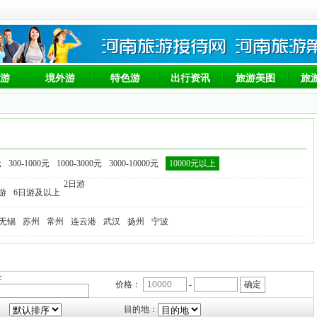
游
境外游
特色游
出行资讯
旅游美图
旅
元
300-1000元
1000-3000元
3000-10000元
10000元以上
2日游
日游
6日游及以上
无锡
苏州
常州
连云港
武汉
扬州
宁波
：
价格：
-
：
目的地：