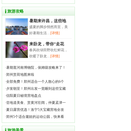
旅游攻略
暑期来许昌，这些地
盛夏的脚步悄然而至，美
好暑期生活…
[详情]
来卧龙，带你“走花
春风吹绿田野吹红鲜花，
吹暖了卧龙…
[详情]
·
暑期逛河南博物院，保姆级攻略来了！
·
郑州赏荷地图来啦
·
全部免费！郑州适合一个人散心的6个
·
夕发朝至！郑州出发一觉睡到这些宝藏
·
信阳夏日秘境营地盘点
·
尝地道美食、赏黄河壮阔，仲夏孟津一
·
夏日露营优选！洛宁5大宝藏营地全攻
·
郑州5个适合遛娃的运动公园，快来看
旅游美景