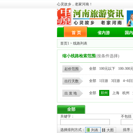
心灵故乡，老家河南！
首 页
省内游
国内
首页1
> 线路列表
缩小线路检索范围
(按条件选择)
全部
100元以下
100-300
起价范围
全部
1日游
3日游
4~6
出行天数
全部
郑州
上海
杭州
出 发 地
全部
关键字：
不包括
选择排列方式：
排序
列表
大图