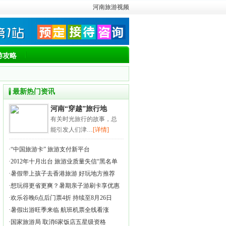
河南旅游视频
游攻略
最新热门资讯
河南“穿越”旅行地
有关时光旅行的故事，总
能引发人们津…
[详情]
·
“中国旅游卡” 旅游支付新平台
·
2012年十月出台 旅游业质量失信“黑名单
·
暑假带上孩子去香港旅游 好玩地方推荐
·
想玩得更省更爽？暑期亲子游刷卡享优惠
·
欢乐谷晚6点后门票4折 持续至8月26日
·
暑假出游旺季来临 航班机票全线看涨
·
国家旅游局 取消6家饭店五星级资格