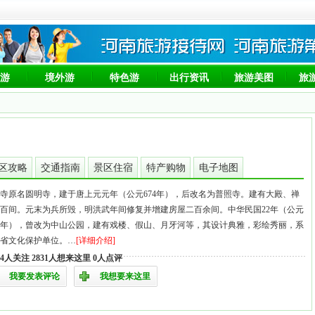
游
境外游
特色游
出行资讯
旅游美图
旅
区攻略
交通指南
景区住宿
特产购物
电子地图
寺原名圆明寺，建于唐上元元年（公元674年），后改名为普照寺。建有大殿、禅
百间。元末为兵所毁，明洪武年间修复并增建房屋二百余间。中华民国22年（公元
33年），曾改为中山公园，建有戏楼、假山、月牙河等，其设计典雅，彩绘秀丽，系
省文化保护单位。…
[详细介绍]
024人关注 2831人想来这里 0人点评
我要发表评论
我想要来这里