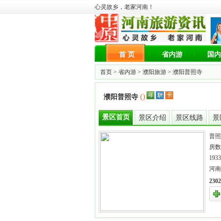
心灵故乡，老家河南！
首 页
省内游
国内
首页 >
省内游
>
濮阳旅游
> 濮阳普照寺
()
濮阳普照寺
景区首页
景区介绍
景区线路
景
普照
房数
19
河南
23