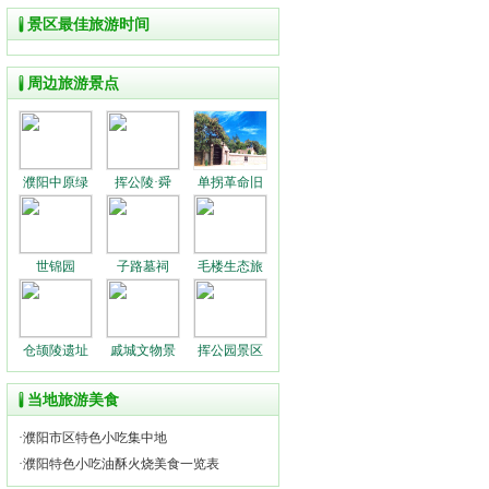
景区最佳旅游时间
周边旅游景点
濮阳中原绿
挥公陵·舜
单拐革命旧
世锦园
子路墓祠
毛楼生态旅
仓颉陵遗址
戚城文物景
挥公园景区
当地旅游美食
·
濮阳市区特色小吃集中地
·
濮阳特色小吃油酥火烧美食一览表