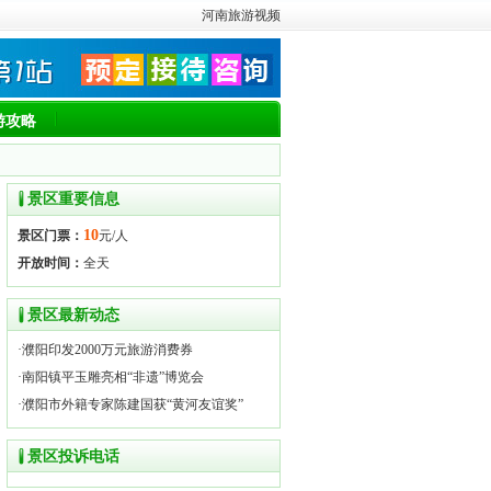
河南旅游视频
游攻略
景区重要信息
10
景区门票：
元/人
开放时间：
全天
景区最新动态
·
濮阳印发2000万元旅游消费券
·
南阳镇平玉雕亮相“非遗”博览会
·
濮阳市外籍专家陈建国获“黄河友谊奖”
景区投诉电话