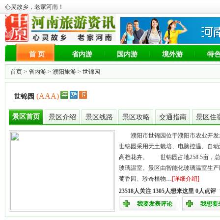
心灵故乡，老家河南！
首 页
省内游
国内游
境外游
特
首页 >
省内游
>
濮阳旅游
> 世锦园
(AAA)
世锦园
景区首页
景区介绍
景区线路
景区攻略
交通指南
景区住
濮阳市世锦园位于濮阳市农业开发示
世锦园采用无土栽培、电脑控温、自动
高档花卉。 世锦园占地258.5亩，
玻璃温室。景区由智能化玻璃温室生产
葡香园、珍奇植物…
[详细介绍]
23518人关注 1305人想来这里 0人点评
我要发表评论
我想要