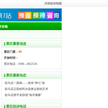
河南旅游视频
游攻略
景区重要信息
40
景区门票：
开放时间：
景区电话：0396—8022526
景区最新动态
·
驻马店一国画——曾坐“神七”游
·
驻马店正阳村民办迎奥运剪纸艺术
·
驻马店西平县惊现“海市蜃楼”
景区投诉电话