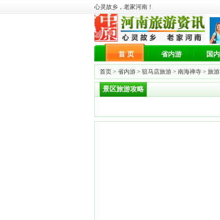
心灵故乡，老家河南！
首 页
省内游
国内
首页 >
省内游
>
驻马店旅游
>
南海禅寺
> 旅
景区旅游攻略