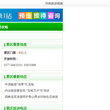
河南旅游视频
游攻略
景区重要信息
0
景区门票：
元/人
开放时间：
0377-66833331 62031888
景区最新动态
·
中漂集团“淡季”忙充电
·
内乡旅游要富民 “百村万户”忙培训
·
西峡县双龙镇呵护青山秀水叫响生态旅游
景区投诉电话