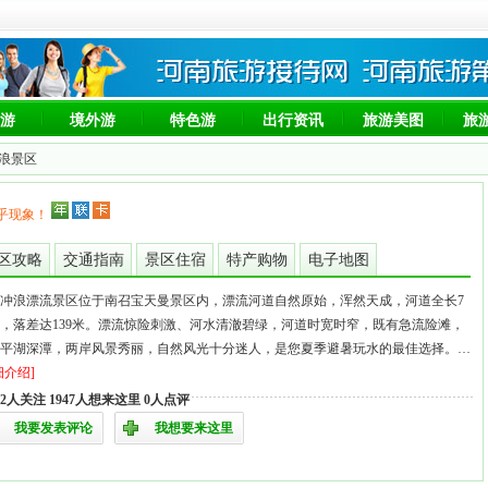
游
境外游
特色游
出行资讯
旅游美图
旅
冲浪景区
超乎现象！
区攻略
交通指南
景区住宿
特产购物
电子地图
冲浪漂流景区位于南召宝天曼景区内，漂流河道自然原始，浑然天成，河道全长7
，落差达139米。漂流惊险刺激、河水清澈碧绿，河道时宽时窄，既有急流险滩，
平湖深潭，两岸风景秀丽，自然风光十分迷人，是您夏季避暑玩水的最佳选择。…
细介绍]
382人关注 1947人想来这里 0人点评
我要发表评论
我想要来这里