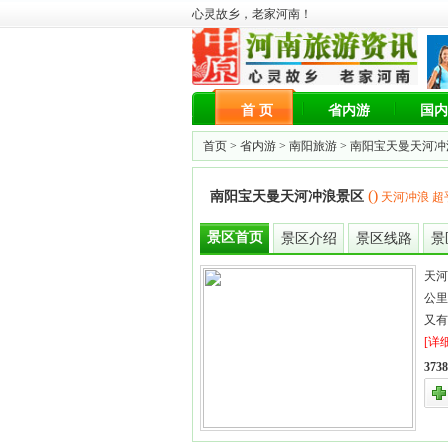
心灵故乡，老家河南！
首 页
省内游
国内
首页 >
省内游
>
南阳旅游
> 南阳宝天曼天河
()
南阳宝天曼天河冲浪景区
天河冲浪 
景区首页
景区介绍
景区线路
景
天河
公里
又有
[详
37