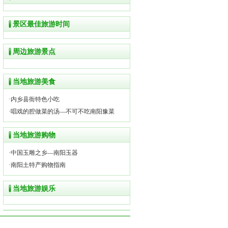
景区最佳旅游时间
周边旅游景点
当地旅游美食
·
内乡县衙特色小吃
·
唱戏的腔做菜的汤—不可不吃南阳豫菜
当地旅游购物
·
中国玉雕之乡—南阳玉器
·
南阳土特产购物指南
当地旅游娱乐