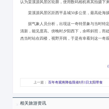
认为棠溪源风景区轮廓，便用数码相机将其拍摄下
棠溪源风景区距西平县城50多公里，最高处海拔5
据气象人员分析，出现这一奇特景象与当时特定
清新，能见度高。傍晚时夕阳西下，余晖斜照，而
杰当时站在四楼，视野开阔，于是有幸看到这一奇
上一篇：
百年奇观将降临我省8月1日太阳带食
相关旅游资讯