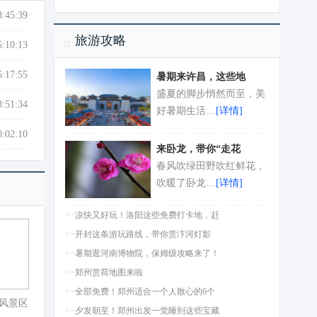
8:45:39
旅游攻略
5:10:13
5:17:55
暑期来许昌，这些地
盛夏的脚步悄然而至，美
8:51:34
好暑期生活…
[详情]
0:02:10
来卧龙，带你“走花
春风吹绿田野吹红鲜花，
吹暖了卧龙…
[详情]
>>
凉快又好玩！洛阳这些免费打卡地，赶
>>
开封这条游玩路线，带你赏汴河灯影
>>
暑期逛河南博物院，保姆级攻略来了！
>>
郑州赏荷地图来啦
>>
全部免费！郑州适合一个人散心的6个
风景区
>>
夕发朝至！郑州出发一觉睡到这些宝藏