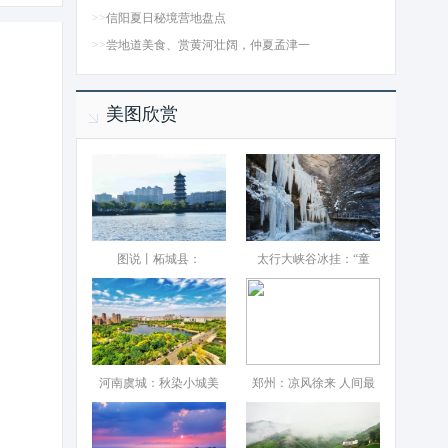
>>
信阳夏日秘境营地盘点
>>
尝地道美食、赏黄河壮阔，仲夏孟津一
美图欣赏
图说丨柘城县：‌
太行大峡谷冰挂：“童
河南虞城：秋染小城美
郑州：凉风徐来 人间最