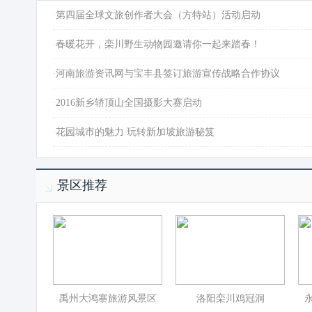
·
第四届全球文旅创作者大会（方特站）活动启动
·
春暖花开，栾川野生动物园邀请你一起来踏春！
·
河南旅游资讯网与宝丰县签订旅游宣传战略合作协议
·
2016新乡轿顶山全国摄影大赛启动
·
花园城市的魅力 玩转新加坡旅游秘笈
景区推荐
禹州大鸿寨旅游风景区
洛阳栾川鸡冠洞