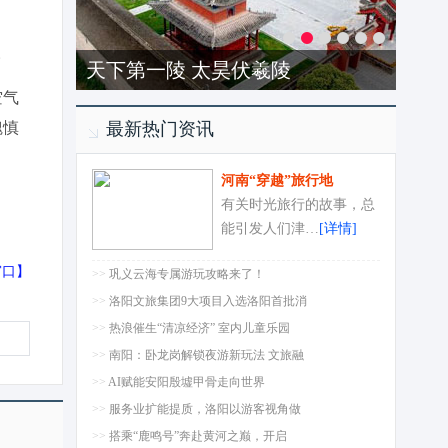
。
天下第一陵 太昊伏羲陵
空气
魏慎
最新热门资讯
河南“穿越”旅行地
有关时光旅行的故事，总
能引发人们津…
[详情]
窗口
】
>>
巩义云海专属游玩攻略来了！
>>
洛阳文旅集团9大项目入选洛阳首批消
>>
热浪催生“清凉经济” 室内儿童乐园
>>
南阳：卧龙岗解锁夜游新玩法 文旅融
>>
AI赋能安阳殷墟甲骨走向世界
>>
服务业扩能提质，洛阳以游客视角做
>>
搭乘“鹿鸣号”奔赴黄河之巅，开启