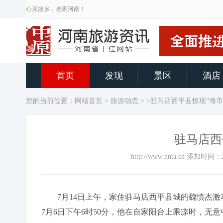
心灵故乡，老家河南！
首页
发现
景区
酒店
您的当前位置：
网站首页
>
旅游动态
> >驻马店西平县惊现“海市
驻马店西
http://www.hnta.cn 添加时
7月14日上午，家住驻马店西平县城的魏慎杰激动
7月6日下午6时50分，他在自家阳台上乘凉时，