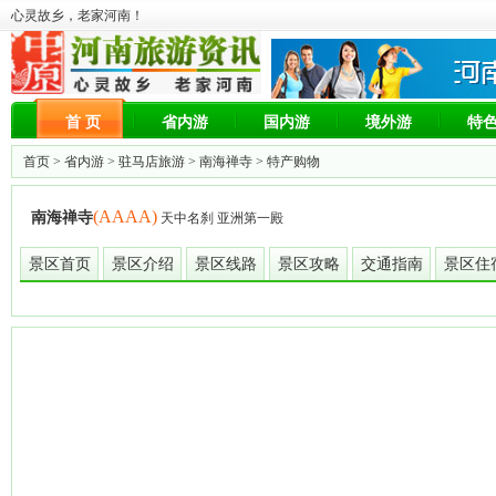
心灵故乡，老家河南！
首 页
省内游
国内游
境外游
特
首页 >
省内游
>
驻马店旅游
>
南海禅寺
> 特产购物
(AAAA)
南海禅寺
天中名刹 亚洲第一殿
景区首页
景区介绍
景区线路
景区攻略
交通指南
景区住