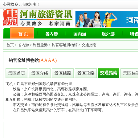
心灵故乡，老家河南！
首 页
省内游
国内游
境外游
特
首页 >
省内游
>
许昌旅游
>
钧官窑址博物馆
> 交通指南
(AAAA)
钧官窑址博物馆
交通指南
景区首页
景区介绍
景区线路
景区攻略
景区住
飞机：许昌市距郑州国际机场仅有40公里。
铁路：京广铁路纵贯南北，禹郸铁路横穿东西。
公路：京深和徐西两条国道交汇，京珠高速公路经过，许南、许开、许洛、许
相互衔接，构成了纵横交织的交通运输网络。
市内交通：市内均有各条公交线路，汽车站每天流水发车直达各县市区及景
在许昌汽车站乘坐到禹州的班车，在禹州北门下车即可。