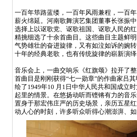
一百年筚路蓝缕，一百年风雨兼程，一百年
薪火绵延。河南歌舞演艺集团董事长张振中
选择上以讴歌党、讴歌祖国、讴歌人民的红
精挑细选了十余首曲目。这些曲目主题鲜明
气势雄壮的奋进旋律，又有如泣如诉的婉转
十年的经典老歌，也有传统旋律的崭新演绎
音乐会上，一曲交响乐《红旗颂》拉开了整
首曲目是刚刚获得“七一勋章”的作曲家吕
绘了1949年10 月1日中华人民共和国成
起里的情景。在悠扬动听而铿锵有力的音乐
置身于那宏伟庄严的历史场景，亲历五星红
动人心的时刻，许多听众听得心潮澎湃、如