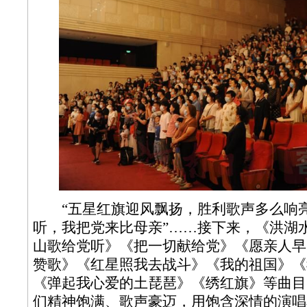
“五星红旗迎风飘扬，胜利歌声多么响亮
听，我把党来比母亲”……接下来，《洪湖
山歌给党听》《把一切献给党》《愿亲人早
赞歌》《红星照我去战斗》《我的祖国》《
《弹起我心爱的土琵琶》《绣红旗》等曲目
们精神饱满、歌声豪迈，用饱含深情的演唱