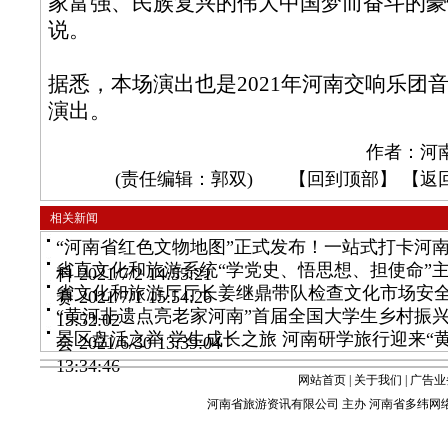
家富强、民族复兴的伟大中国梦而奋斗的豪
说。
据悉，本场演出也是2021年河南交响乐团
演出。
作者：河
(责任编辑：郭双) 【
回到顶部
】 【
返
相关新闻
“河南省红色文物地图”正式发布！一站式打卡河
省直文化和旅游系统“学党史、悟思想、担使命”
科
2021/7/2 14:55:21
省文化和旅游厅厅长姜继鼎带队检查文化市场安
赛
2021/7/1 15:54:26
“黄河非遗点亮老家河南”首届全国大学生乡村振
15:52:02
景区盘活之举 学生成长之旅 河南研学旅行迎来“
会
2021/6/30 13:39:04
13:34:46
网站首页
|
关于我们
|
广告业
河南省旅游资讯有限公司 主办 河南省多纬