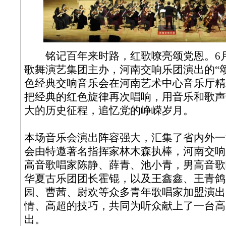
铭记百年来时路，红歌嘹亮颂党恩。6月
歌舞演艺集团主办，河南交响乐团演出的“
色经典交响音乐会在河南艺术中心音乐厅精
把经典的红色旋律再次唱响，用音乐和歌声
大的历史征程，追忆党的峥嵘岁月。
本场音乐会演出阵容强大，汇集了省内外一
会由特邀著名指挥家林木森执棒，河南交响
高音歌唱家陈静、薛青、池小青，男高音歌
华夏古乐团团长霍锟，以及王鑫鑫、王青鸽
园、曹茜、尉欢等众多青年歌唱家加盟演出
情、高超的技巧，共同为听众献上了一台高
出。