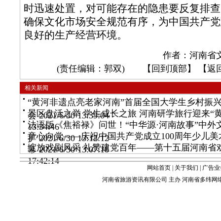
时迅速处置，对可能存在的隐患要反复排查
确保文化市场安全规范有序，为中国共产党建
良好的生产经营环境。
作者：河南省
(责任编辑：郭双) 【
回到顶部
】 【
返
相关新闻
“黄河非遗点亮老家河南”首届全国大学生乡村振
景区盘活之举 学生成长之旅 河南研学旅行迎来“
会
2021/6/30 13:39:04
法语版《焦裕禄》问世！“中华源·河南故事”中外
13:34:46
童心向党——庆祝中国共产党成立100周年少儿
扩
2021/6/30 13:12:12
绽放戏剧风采 礼赞建党百年——第十五届河南省
幕
2021/6/30 13:07:18
17:42:14
网站首页
|
关于我们
|
广告业
河南省旅游资讯有限公司 主办 河南省多纬