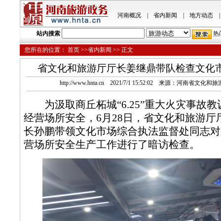
河南概况
|
省内新闻
|
地方动态
|
站内搜索
热
您所在的位置：
首页
>>省内新闻 >> 正文
省文化和旅游厅厅长姜继鼎带队检查文化
http://www.hnta.cn 2021/7/1 15:52:02 来源：河南省文
为汲取商丘柘城“6.25”重大火灾事故教
经营场所安全，6月28日，省文化和旅游厅
长孙鹏带领文化市场综合执法监督处同志对
营场所安全生产工作进行了暗访检查。