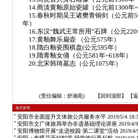
14.商淡黄釉原始瓷罐（公元前1300年~
15.春秋时期吴王诸樊青铜剑（公元前56
年）
16.东汉“魏武王常所用”石牌（公元22
17.黄釉舞乐扁壶 （公元575年）
18.隋白釉瓷围棋盘(公元595年）
19.隋青釉女俑（公元581年~618年）
20.北宋韩琦墓志（公元1075年）
(责任编辑：舒湘苑) 【
回到顶部
】 【
相关新闻
安阳市全面提升文体旅公共服务水平
2019/5/4 18:
安阳市文广体旅局举办非遗基础理论讲座
2019/4/9
安阳博物馆开展“走进校园·第二课堂”活动
2019/4/