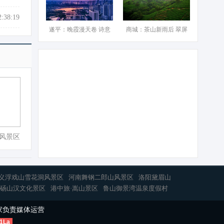
2:38:19
遂平：晚霞漫天卷 诗意
商城：茶山新雨后 翠屏
风景区
义浮戏山雪花洞风景区
河南舞钢二郎山风景区
洛阳黛眉山
砀山汉文化景区
港中旅·嵩山景区
鲁山御景湾温泉度假村
家负责媒体运营
1La