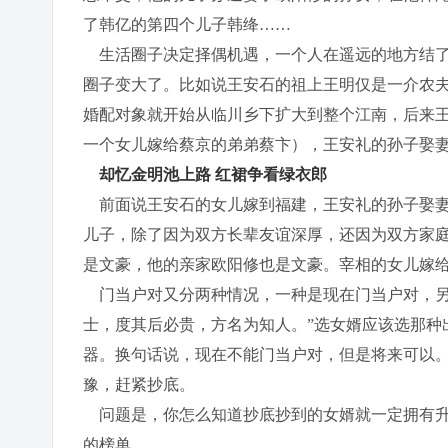
了韩亿的第四个儿子韩绛……
生活圈子决定择偶机遇，一个人在遥远的地方结了
圈子变大了。比如说王安石的祖上王明仅是一介农
婚配对象就开始从临川乡下扩大到整个江南，后来
一个女儿嫁给蔡京的弟弟蔡卞），王安礼的孙子娶
却忆金明池上路 红裙争看绿衣郎
前面说王安石的女儿嫁到福建，王安礼的孙子娶妻
儿子，除了因为双方长辈友谊深厚，还因为双方家
是文豪，他的亲家欧阳修也是文豪。宰相的女儿嫁
门当户对又分两种情况，一种是现在门当户对，另
士，度其后必贵，方名为知人。”选女婿应该选那种
器。换句话说，现在不能门当户对，但是将来可以
豫，赶紧抄底。
问题是，你怎么知道抄底抄到的女婿就一定拥有升
的榜单。