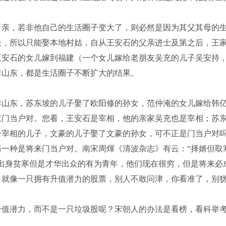
亲，若非他自己的生活圈子变大了，则必然是因为其父其母的
夫，所以只能娶本地村姑，自从王安石的父亲进士及第之后，王
王安石的女儿嫁到福建（一个女儿嫁给老朋友吴充的儿子吴安持
妻山东，都是生活圈子不断扩大的结果。
山东，苏东坡的儿子娶了欧阳修的孙女，范仲淹的女儿嫁给韩
庭门当户对。您看，王安石是宰相，他的亲家吴充也是宰相；苏
给宰相的儿子，文豪的儿子娶了文豪的孙女，可不正是门当户对
一种是将来门当户对。南宋周煇《清波杂志》有云：“择婿但取
出身贫寒但是才华出众的有为青年，他们现在很穷，但是将来必
。就像一只拥有升值潜力的股票，别人不敢问津，你看准了，别
值潜力，而不是一只垃圾股呢？宋朝人的办法是看榜，看科举