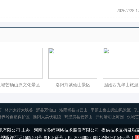
2026/7/28 1
永城芒砀山汉文化景区
洛阳荆紫仙山景区
固始西九华山旅游
河
林州太行大峡谷
辉县万仙山
洛阳嵩县白云山
平顶山鲁山尧山风景区
巩
老界岭自然保护区
淮阳太昊伏羲陵
鹤壁淇县云梦山
开封清明上河园
永城芒
讯有限公司 主办 河南省多纬网络技术股份有限公司 提供技术支持及独
视听许可证1609403号
豫ICP证号：B2-20040057
豫ICP备09015463号-1
5