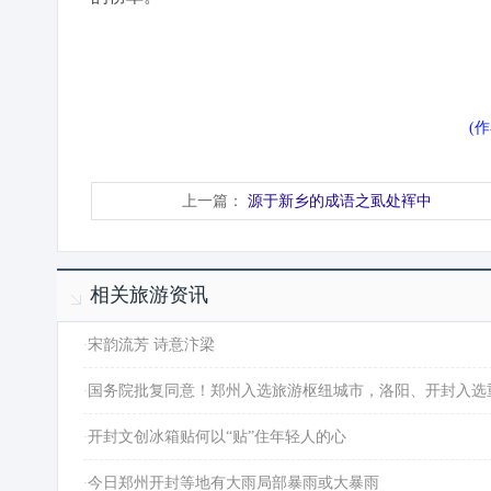
(
上一篇：
源于新乡的成语之虱处裈中
相关旅游资讯
·
宋韵流芳 诗意汴梁
·
国务院批复同意！郑州入选旅游枢纽城市，洛阳、开封入选
·
开封文创冰箱贴何以“贴”住年轻人的心
·
今日郑州开封等地有大雨局部暴雨或大暴雨