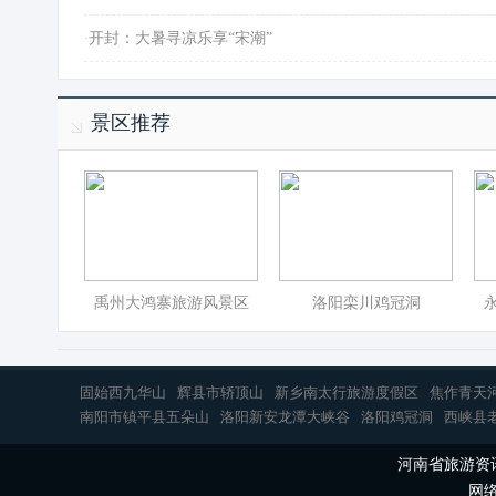
·
开封：大暑寻凉乐享“宋潮”
景区推荐
禹州大鸿寨旅游风景区
洛阳栾川鸡冠洞
固始西九华山
辉县市轿顶山
新乡南太行旅游度假区
焦作青天
南阳市镇平县五朵山
洛阳新安龙潭大峡谷
洛阳鸡冠洞
西峡县
河南省旅游资
网络