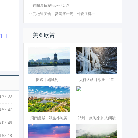
>>
信阳夏日秘境营地盘点
>>
尝地道美食、赏黄河壮阔，仲夏孟津一
美图欣赏
窗口
】
图说丨柘城县：‌
太行大峡谷冰挂：“童
0:35:22
4:53:47
河南虞城：秋染小城美
郑州：凉风徐来 人间最
5:05:46
4:58:18