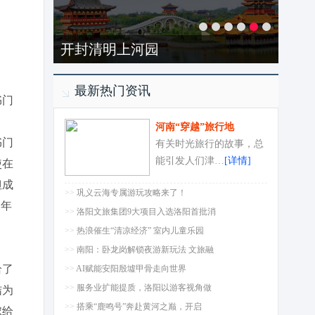
开封清明上河园
最新热门资讯
书门
河南“穿越”旅行地
书门
有关时光旅行的故事，总
能引发人们津…
[详情]
使在
但成
>>
巩义云海专属游玩攻略来了！
同年
>>
洛阳文旅集团9大项目入选洛阳首批消
>>
热浪催生“清凉经济” 室内儿童乐园
>>
南阳：卧龙岗解锁夜游新玩法 文旅融
给了
>>
AI赋能安阳殷墟甲骨走向世界
>>
服务业扩能提质，洛阳以游客视角做
结为
>>
搭乘“鹿鸣号”奔赴黄河之巅，开启
嫁给