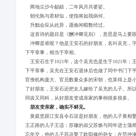
两地尘沙今龃龉，二年风月共婆娑。
朝伦孰与君材似，使指将如我病何。
升黜会应从此异，愿偷闲暇数经过。
这首诗的题目是《酬冲卿见别》，意思是马上要跟
冲卿是谁呢？他是王安石的好朋友，名叫吴充，字冲
下平章事，相当于宰相。
王安石生于1021年，这个吴充也是生于1021年；
下平章事，吴充在王安石退休后也做了同中书门下
官僚机构庞大、官员数量众多的宋朝，也算得上是
了好朋友，王安石还把女儿嫁给了吴充的儿子。所以
同齿又同科，从好朋友变成亲家的事例很多很多。
朋友变亲家，确实不鲜见。
黄庭坚跟江安县令石谅是好朋友，他的儿子黄相娶
王正路的儿子王适；苏辙的叔父苏焕与同年进士蒲
忘年交，他的儿子苏迨娶了欧阳修的孙女；在范仲