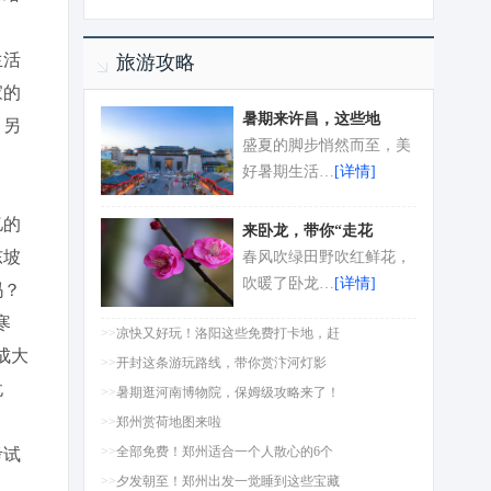
生活
旅游攻略
家的
暑期来许昌，这些地
，另
盛夏的脚步悄然而至，美
好暑期生活…
[详情]
亿的
来卧龙，带你“走花
东坡
春风吹绿田野吹红鲜花，
吹暖了卧龙…
[详情]
吗？
寒
>>
凉快又好玩！洛阳这些免费打卡地，赶
成大
>>
开封这条游玩路线，带你赏汴河灯影
犹
>>
暑期逛河南博物院，保姆级攻略来了！
>>
郑州赏荷地图来啦
>>
全部免费！郑州适合一个人散心的6个
考试
>>
夕发朝至！郑州出发一觉睡到这些宝藏