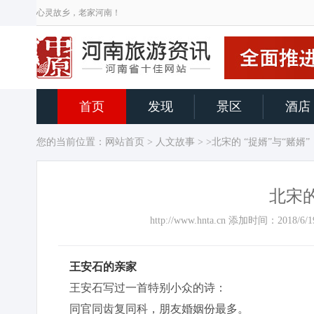
心灵故乡，老家河南！
首页
发现
景区
酒店
您的当前位置：
网站首页
>
人文故事
> >北宋的 “捉婿”与“赌婿”
北宋的
http://www.hnta.cn 添加时间：20
王安石的亲家
王安石写过一首特别小众的诗：
同官同齿复同科，朋友婚姻份最多。