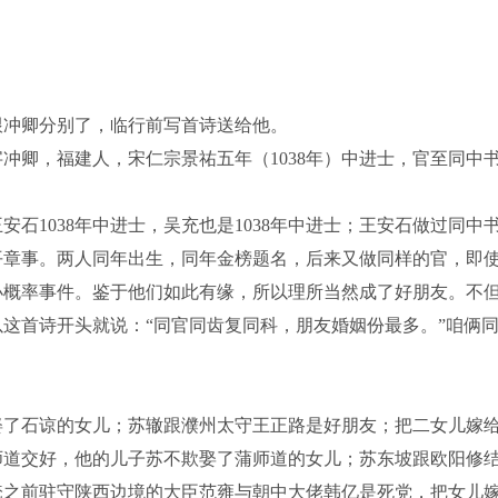
冲卿分别了，临行前写首诗送给他。
卿，福建人，宋仁宗景祐五年（1038年）中进士，官至同中
王安石1038年中进士，吴充也是1038年中进士；王安石做过同中
平章事。两人同年出生，同年金榜题名，后来又做同样的官，即
小概率事件。鉴于他们如此有缘，所以理所当然成了好朋友。不
这首诗开头就说：“同官同齿复同科，朋友婚姻份最多。”咱俩
了石谅的女儿；苏辙跟濮州太守王正路是好朋友；把二女儿嫁
师道交好，他的儿子苏不欺娶了蒲师道的女儿；苏东坡跟欧阳修
淹之前驻守陕西边境的大臣范雍与朝中大佬韩亿是死党，把女儿