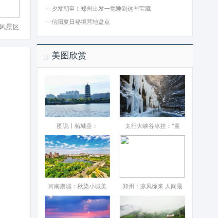
>>
夕发朝至！郑州出发一觉睡到这些宝藏
>>
信阳夏日秘境营地盘点
风景区
美图欣赏
图说丨柘城县：‌
太行大峡谷冰挂：“童
河南虞城：秋染小城美
郑州：凉风徐来 人间最