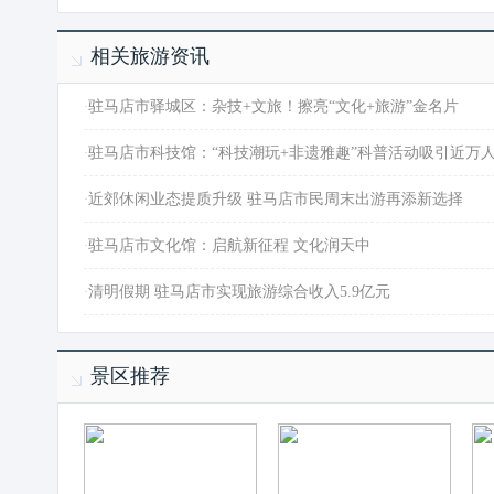
相关旅游资讯
·
驻马店市驿城区：杂技+文旅！擦亮“文化+旅游”金名片
·
驻马店市科技馆：“科技潮玩+非遗雅趣”科普活动吸引近万
·
近郊休闲业态提质升级 驻马店市民周末出游再添新选择
·
驻马店市文化馆：启航新征程 文化润天中
·
清明假期 驻马店市实现旅游综合收入5.9亿元
景区推荐