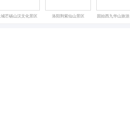
永城芒砀山汉文化景区
洛阳荆紫仙山景区
固始西九华山旅游