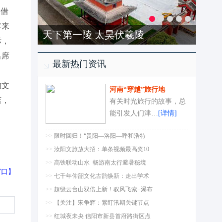
，借
客来
天下第一陵 太昊伏羲陵
标，
出席
最新热门资讯
的文
河南“穿越”旅行地
店，
有关时光旅行的故事，总
能引发人们津…
[详情]
>>
限时回归！“贵阳—洛阳—呼和浩特
>>
汝阳文旅放大招：单条视频最高奖10
>>
高铁联动山水 畅游南太行避暑秘境
窗口
】
>>
七千年仰韶文化古韵焕新：走出学术
>>
超级云台山双倍上新！驭风飞索+瀑布
>>
【关注】宋争辉：紧盯汛期关键节点
>>
红城夜未央 信阳市新县首府路街区点