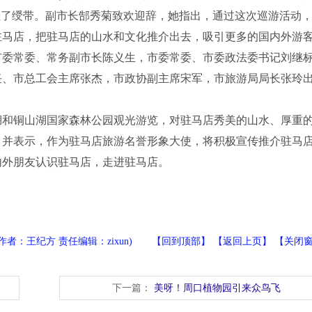
挂了绶带。副市长郜秀菊致欢迎辞，她指出，通过这次巡游活动
驻马店，把驻马店的山水和文化推介出去，吸引更多的国内外游
市委常委、常务副市长陈义生，市委常委、市委政法委书记刘继
任、市总工会主席张杰，市政协副主席宋军，市旅游局局长张玲
和铜山湖国家森林公园观光游览，对驻马店秀美的山水、厚重
。并表示，作为驻马店旅游名誉形象大使，将积极宣传推介驻马
内外朋友认识驻马店，走进驻马店。
(作者：王纪方 责任编辑：zixun) 【
回到顶部
】 【
返回上页
】 【
关闭
下一篇：
美呀！周口植物园引来众鸟飞