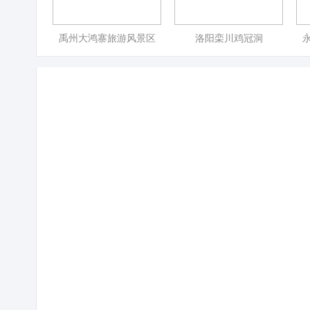
禹州大鸿寨旅游风景区
洛阳栾川鸡冠洞