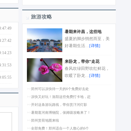
旅游攻略
8:47:49
暑期来许昌，这些地
盛夏的脚步悄然而至，美
4:27:42
好暑期生活…
[详情]
0:14:23
来卧龙，带你“走花
4:31:53
春风吹绿田野吹红鲜花，
吹暖了卧龙…
[详情]
0:05:55
>>
郑州可以凉快待一天的6个免费好去处
>>
凉快又好玩！洛阳这些免费打卡地，赶
>>
开封这条游玩路线，带你赏汴河灯影
>>
暑期逛河南博物院，保姆级攻略来了！
>>
郑州赏荷地图来啦
>>
全部免费！郑州适合一个人散心的6个