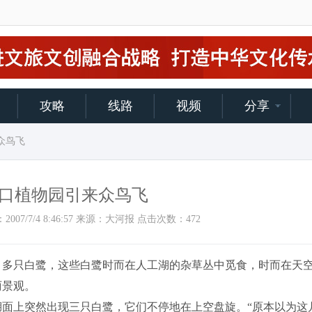
攻略
线路
视频
分享
众鸟飞
口植物园引来众鸟飞
加时间：2007/7/4 8:46:57 来源：大河报 点击次数：
472
多只白鹭，这些白鹭时而在人工湖的杂草丛中觅食，时而在天
丽景观。
面上突然出现三只白鹭，它们不停地在上空盘旋。“原本以为这