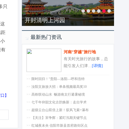
多只
开封清明上河园
护这
远距
最新热门资讯
用小
很有
河南“穿越”旅行地
有关时光旅行的故事，总
能引发人们津…
[详情]
>>
限时回归！“贵阳—洛阳—呼和浩特
>>
汝阳文旅放大招：单条视频最高奖10
>>
高铁联动山水 畅游南太行避暑秘境
窗口
】
>>
七千年仰韶文化古韵焕新：走出学术
>>
超级云台山双倍上新！驭风飞索+瀑布
>>
【关注】宋争辉：紧盯汛期关键节点
>>
红城夜未央 信阳市新县首府路街区点