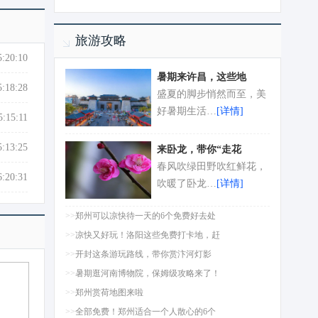
旅游攻略
5:20:10
暑期来许昌，这些地
5:18:28
盛夏的脚步悄然而至，美
好暑期生活…
[详情]
5:15:11
5:13:25
来卧龙，带你“走花
春风吹绿田野吹红鲜花，
6:20:31
吹暖了卧龙…
[详情]
>>
郑州可以凉快待一天的6个免费好去处
>>
凉快又好玩！洛阳这些免费打卡地，赶
>>
开封这条游玩路线，带你赏汴河灯影
>>
暑期逛河南博物院，保姆级攻略来了！
>>
郑州赏荷地图来啦
>>
全部免费！郑州适合一个人散心的6个