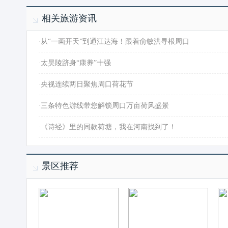
相关旅游资讯
·
从“一画开天”到通江达海！跟着俞敏洪寻根周口
·
太昊陵跻身“康养”十强
·
央视连续两日聚焦周口荷花节
·
三条特色游线带您解锁周口万亩荷风盛景
·
《诗经》里的同款荷塘，我在河南找到了！
景区推荐