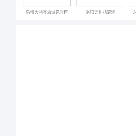
禹州大鸿寨旅游风景区
洛阳栾川鸡冠洞