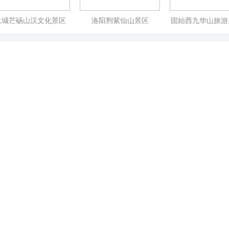
永城芒砀山汉文化景区
洛阳荆紫仙山景区
固始西九华山旅游