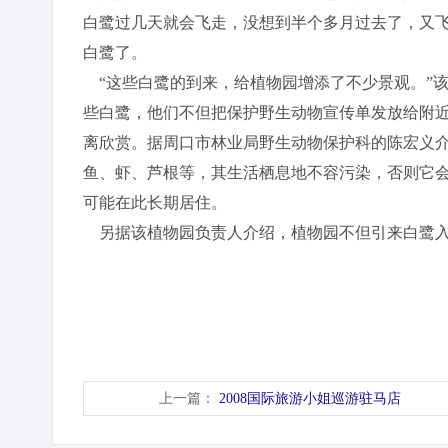
白鹭过几天就会飞走，没想到半个多月过去了，又飞
白鹭了。
“这些白鹭的到来，给植物园增添了不少景观。”
些白鹭，他们不但把保护野生动物宣传单发放给附
离欣赏。据周口市林业局野生动物保护科的陈宏义介
鱼、虾、芦根等，其生活栖息地不容污染，否则它
可能在此长期居住。
另据该植物园负责人介绍，植物园不但引来白鹭入
上一篇：
2008国际旅游小姐巡游驻马店