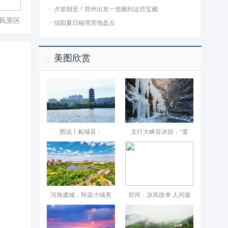
>>
夕发朝至！郑州出发一觉睡到这些宝藏
风景区
>>
信阳夏日秘境营地盘点
美图欣赏
图说丨柘城县：‌
太行大峡谷冰挂：“童
河南虞城：秋染小城美
郑州：凉风徐来 人间最