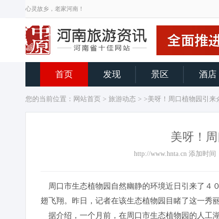
心灵故乡，老家河南！
首页
发现
景区
酒店
您的当前位置：
网站首页
>
旅游动态
> >美呀！周口植物园引来
美呀！周
http://www.hnta.cn 添
周口市生态植物园自然幽静的环境近日引来了４０
翅飞翔。昨日，记者在该生态植物园目睹了这一秀
据介绍，一个月前，在周口市生态植物园的人工湖