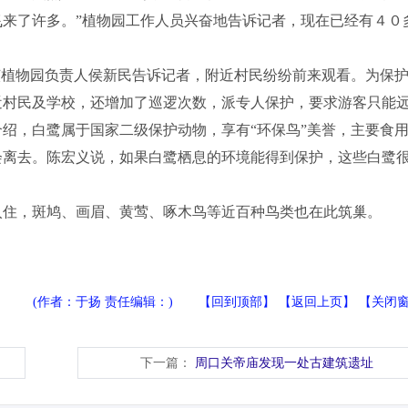
来了许多。”植物园工作人员兴奋地告诉记者，现在已经有４０
该植物园负责人侯新民告诉记者，附近村民纷纷前来观看。为保
近村民及学校，还增加了巡逻次数，派专人保护，要求游客只能
绍，白鹭属于国家二级保护动物，享有“环保鸟”美誉，主要食
会离去。陈宏义说，如果白鹭栖息的环境能得到保护，这些白鹭
住，斑鸠、画眉、黄莺、啄木鸟等近百种鸟类也在此筑巢。
(作者：于扬 责任编辑：) 【
回到顶部
】 【
返回上页
】 【
关闭
下一篇：
周口关帝庙发现一处古建筑遗址