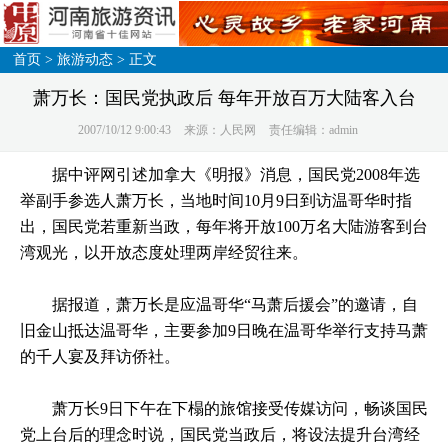
首页
>
旅游动态
> 正文
萧万长：国民党执政后 每年开放百万大陆客入台
2007/10/12 9:00:43
来源：人民网
责任编辑：admin
据中评网引述加拿大《明报》消息，
国民党
2008
年选
举副手参选人
萧万长
，当地时间10月9日到访温哥华时指
出，国民党若重新当政，每年将开放100万名大陆游客到
台
湾
观光，以开放态度处理两岸经贸往来。
据报道，萧万长是应温哥华“马萧后援会”的邀请，自
旧金山抵达温哥华，主要参加9日晚在温哥华举行支持马萧
的千人宴及拜访侨社。
萧万长9日下午在下榻的旅馆接受传媒访问，畅谈国民
党上台后的理念时说，国民党当政后，将设法提升台湾经