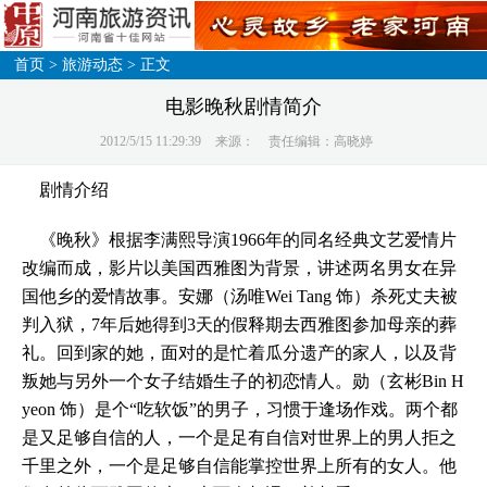
首页
>
旅游动态
> 正文
电影晚秋剧情简介
2012/5/15 11:29:39
来源：
责任编辑：高晓婷
剧情介绍
《晚秋》根据李满熙导演1966年的同名经典文艺爱情片
改编而成，影片以美国西雅图为背景，讲述两名男女在异
国他乡的爱情故事。安娜（汤唯Wei Tang 饰）杀死丈夫被
判入狱，7年后她得到3天的假释期去西雅图参加母亲的葬
礼。回到家的她，面对的是忙着瓜分遗产的家人，以及背
叛她与另外一个女子结婚生子的初恋情人。勋（玄彬Bin H
yeon 饰）是个“吃软饭”的男子，习惯于逢场作戏。两个都
是又足够自信的人，一个是足有自信对世界上的男人拒之
千里之外，一个是足够自信能掌控世界上所有的女人。他