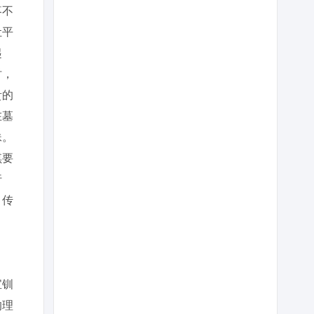
疼不
让平
起
时，
贵的
在墓
妹。
琪要
行
，传
宝钏
的理