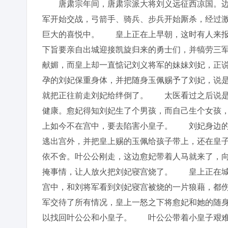
唐肃宗年间，唐肃宗派大将刘义远征西凉国。边境
军开始交战，弓箭手、骑兵、步兵开始厮杀，经过
巨大的喜悦中。 皇上正在上早朝，这时有人来报
下旨要亲自出城迎接凯旋归来的勇士们，并犒劳三
献媚，而皇上却一直惦记刘义将军的妹妹刘妃，正
孕的刘妃保重身体，并把随身玉佩赐予了刘妃，说
就把正往前走刘妃给绊倒了。 太医看过之后说是
健康。愈妃得知刘妃生了个男孩，而自己生个女孩
上如今不在宫中，要去陷害小皇子。 刘妃身边的
逃出宫外，并把皇上赐的玉佩给孩子带上，还在皇子
依不舍。叶公公刚走，这边愈妃带着人马就来了，
掩事情，让人放火把刘妃寝宫烧了。 皇上正在城
宫中，和刘将军看到刘妃寝宫被烧的一片狼藉，都
军交待了所有情况，皇上一怒之下将愈妃和她的随
以找回叶公公和小皇子。 叶公公带着小皇子艰难