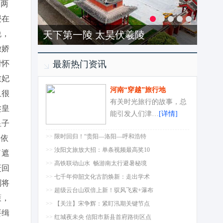
，两
浸在
悦，
洛阳-龙潭大峡谷
撒娇
咐怀
最新热门资讯
愈妃
河南“穿越”旅行地
且很
有关时光旅行的故事，总
趁皇
能引发人们津…
[详情]
皇子
>>
限时回归！“贵阳—洛阳—呼和浩特
，依
>>
汝阳文旅放大招：单条视频最高奖10
了遮
>>
高铁联动山水 畅游南太行避暑秘境
赶回
>>
七千年仰韶文化古韵焕新：走出学术
刘将
>>
超级云台山双倍上新！驭风飞索+瀑布
策，
>>
【关注】宋争辉：紧盯汛期关键节点
要缉
>>
红城夜未央 信阳市新县首府路街区点