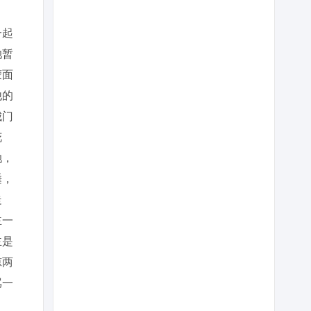
一起
她暂
蒙面
他的
城门
花
她，
睡，
走
主一
主是
凉两
骂一