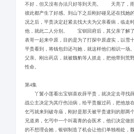
不好，但又没有办法只好等到天亮。 天亮了，雨
彼此都产生了好感。到山下之后刚好碰见还在找她
况之后，平贵决定赶紧去找大夫为父亲看病，临走
他，就此二人分别。 宝钏回府后，其父亲了解
表哥一起来中原，目的是为了打探中原虚实，以雪
平贵看到，将钱包归还与她，就这样他们相识一场
父亲。刚出药店，就被魏豹等人抓走，把他带到荒
性命。
第4集
丫鬟小莲看出宝钏喜欢薛平贵，就决定去寻找薛
战公主决定为其疗伤治病，给平贵服过药，把他放
乞丐就来到破寺庙，刚好是那天被平贵逮到的那两
兄道弟，乞丐中一个叫葛青的会医术，他们决定做
的不想理会她，银钏制造了机会让他们单独相处，