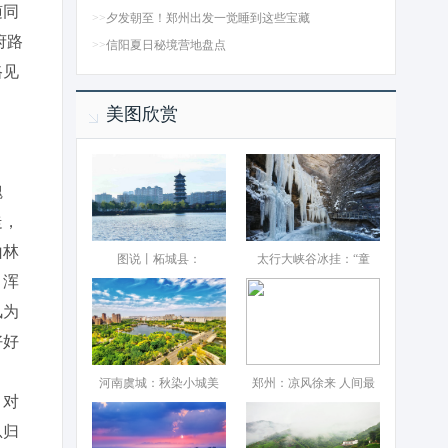
随同
>>
夕发朝至！郑州出发一觉睡到这些宝藏
府路
>>
信阳夏日秘境营地盘点
路见
美图欣赏
魏
走，
山林
图说丨柘城县：‌
太行大峡谷冰挂：“童
，浑
风为
好好
河南虞城：秋染小城美
郑州：凉风徐来 人间最
，对
总归