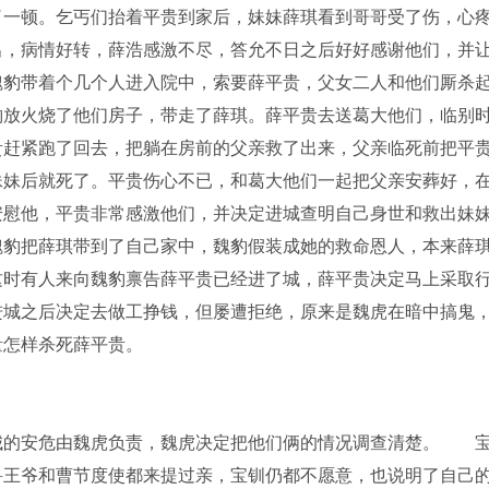
了一顿。乞丐们抬着平贵到家后，妹妹薛琪看到哥哥受了伤，心
出，病情好转，薛浩感激不尽，答允不日之后好好感谢他们，并
魏豹带着个几个人进入院中，索要薛平贵，父女二人和他们厮杀
豹放火烧了他们房子，带走了薛琪。薛平贵去送葛大他们，临别
贵赶紧跑了回去，把躺在房前的父亲救了出来，父亲临死前把平
妹妹后就死了。平贵伤心不已，和葛大他们一起把父亲安葬好，
安慰他，平贵非常感激他们，并决定进城查明自己身世和救出妹
魏豹把薛琪带到了自己家中，魏豹假装成她的救命恩人，本来薛
这时有人来向魏豹禀告薛平贵已经进了城，薛平贵决定马上采取
进城之后决定去做工挣钱，但屡遭拒绝，原来是魏虎在暗中搞鬼
量怎样杀死薛平贵。
的安危由魏虎负责，魏虎决定把他们俩的情况调查清楚。 
鲁王爷和曹节度使都来提过亲，宝钏仍都不愿意，也说明了自己