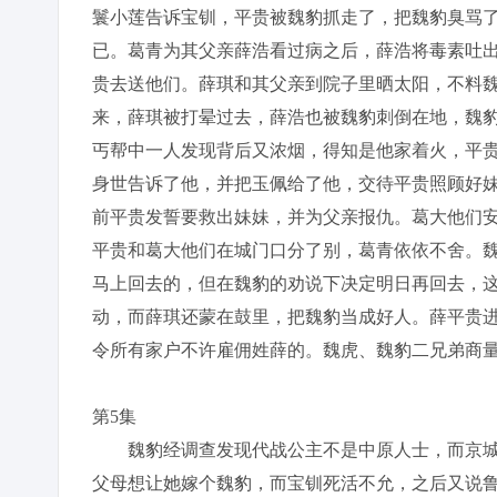
鬟小莲告诉宝钏，平贵被魏豹抓走了，把魏豹臭骂
已。葛青为其父亲薛浩看过病之后，薛浩将毒素吐
贵去送他们。薛琪和其父亲到院子里晒太阳，不料
来，薛琪被打晕过去，薛浩也被魏豹刺倒在地，魏
丐帮中一人发现背后又浓烟，得知是他家着火，平
身世告诉了他，并把玉佩给了他，交待平贵照顾好
前平贵发誓要救出妹妹，并为父亲报仇。葛大他们
平贵和葛大他们在城门口分了别，葛青依依不舍。
马上回去的，但在魏豹的劝说下决定明日再回去，
动，而薛琪还蒙在鼓里，把魏豹当成好人。薛平贵
令所有家户不许雇佣姓薛的。魏虎、魏豹二兄弟商
第5集
魏豹经调查发现代战公主不是中原人士，而京城
父母想让她嫁个魏豹，而宝钏死活不允，之后又说