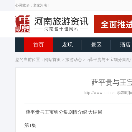
心灵故乡，老家河南！
首页
发现
景区
酒店
您的当前位置：
网站首页
>
旅游动态
> >薛平贵与王宝钏分集剧
薛平贵与王宝
http://www.hnta.cn 添
薛平贵与王宝钏分集剧情介绍 大结局
第1集