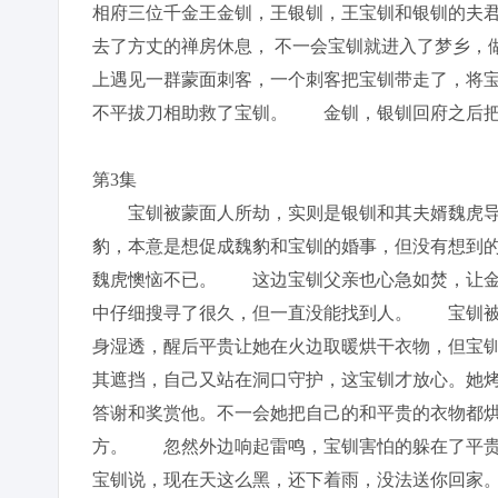
相府三位千金王金钏，王银钏，王宝钏和银钏的夫
去了方丈的禅房休息， 不一会宝钏就进入了梦乡，
上遇见一群蒙面刺客，一个刺客把宝钏带走了，将
不平拔刀相助救了宝钏。 金钏，银钏回府之后把
第3集
宝钏被蒙面人所劫，实则是银钏和其夫婿魏虎导
豹，本意是想促成魏豹和宝钏的婚事，但没有想到
魏虎懊恼不已。 这边宝钏父亲也心急如焚，让金
中仔细搜寻了很久，但一直没能找到人。 宝钏被
身湿透，醒后平贵让她在火边取暖烘干衣物，但宝
其遮挡，自己又站在洞口守护，这宝钏才放心。她
答谢和奖赏他。不一会她把自己的和平贵的衣物都
方。 忽然外边响起雷鸣，宝钏害怕的躲在了平贵
宝钏说，现在天这么黑，还下着雨，没法送你回家