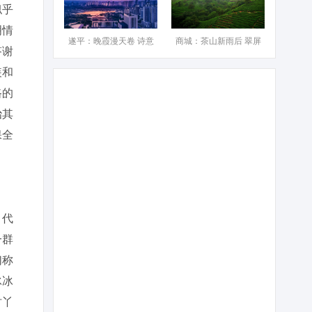
似乎
明情
遂平：晚霞漫天卷 诗意
商城：茶山新雨后 翠屏
答谢
装和
路的
治其
保全
，代
一群
们称
冰冰
时丫