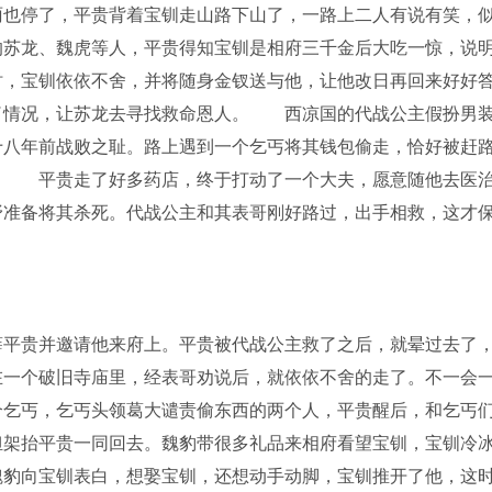
也停了，平贵背着宝钏走山路下山了，一路上二人有说有笑，
的苏龙、魏虎等人，平贵得知宝钏是相府三千金后大吃一惊，说
时，宝钏依依不舍，并将随身金钗送与他，让他改日再回来好好
了情况，让苏龙去寻找救命恩人。 西凉国的代战公主假扮男
十八年前战败之耻。路上遇到一个乞丐将其钱包偷走，恰好被赶
。 平贵走了好多药店，终于打动了一个大夫，愿意随他去医
野准备将其杀死。代战公主和其表哥刚好路过，出手相救，这才
平贵并邀请他来府上。平贵被代战公主救了之后，就晕过去了
在一个破旧寺庙里，经表哥劝说后，就依依不舍的走了。不一会
个乞丐，乞丐头领葛大谴责偷东西的两个人，平贵醒后，和乞丐
担架抬平贵一同回去。魏豹带很多礼品来相府看望宝钏，宝钏冷
魏豹向宝钏表白，想娶宝钏，还想动手动脚，宝钏推开了他，这