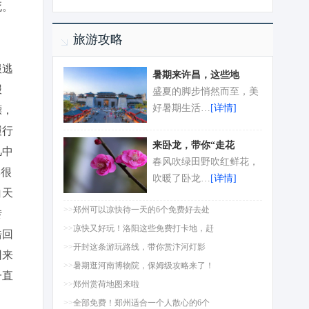
死。
旅游攻略
服逃
暑期来许昌，这些地
报
盛夏的脚步悄然而至，美
好暑期生活…
[详情]
镖，
履行
来卧龙，带你“走花
凡中
春风吹绿田野吹红鲜花，
军很
吹暖了卧龙…
[详情]
白天
>>
郑州可以凉快待一天的6个免费好去处
转
>>
凉快又好玩！洛阳这些免费打卡地，赶
浩回
>>
开封这条游玩路线，带你赏汴河灯影
回来
>>
暑期逛河南博物院，保姆级攻略来了！
一直
>>
郑州赏荷地图来啦
了。
>>
全部免费！郑州适合一个人散心的6个