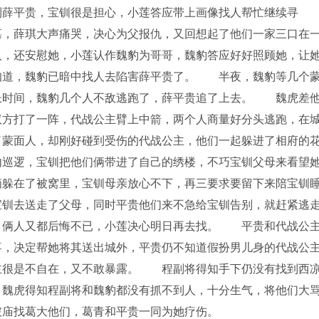
到薛平贵，宝钏很是担心，小莲答应带上画像找人帮忙继续寻
，薛琪大声痛哭，决心为父报仇，又回想起了他们一家三口在
人，还安慰她，小莲认作魏豹为哥哥，魏豹答应好好照顾她，让
知道，魏豹已暗中找人去陷害薛平贵了。 半夜，魏豹等几个
长时间，魏豹几个人不敌逃跑了，薛平贵追了上去。 魏虎差
双方打了一阵，代战公主臂上中箭，两个人商量好分头逃跑，在
蒙面人，却刚好碰到受伤的代战公主，他们一起躲进了相府的
内巡逻，宝钏把他们俩带进了自己的绣楼，不巧宝钏父母来看望
俩躲在了被窝里，宝钏母亲放心不下，再三要求要留下来陪宝钏
宝钏去送走了父母，同时平贵他们来不急给宝钏告别，就赶紧逃
，俩人又都后悔不已，小莲决心明日再去找。 平贵和代战公
喜，决定帮她将其送出城外，平贵仍不知道假扮男儿身的代战公
主很是不自在，又不敢暴露。 程副将得知手下仍没有找到西
。魏虎得知程副将和魏豹都没有抓不到人，十分生气，将他们大
庙找葛大他们，葛青和平贵一同为她疗伤。