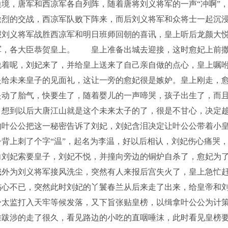
，唐军和西凉军各自列阵，随着唐将刘义将军的一声“冲啊”
激烈的交战，西凉军队败下阵来，而后刘义将军和众将士一起沉
刘义将军战胜西凉军和明日班师回朝的喜讯，皇上听后龙颜大
军，各大臣恭贺皇上。 皇上准备出城去迎接，这时愈妃上前
说着呢，刘妃来了，并给皇上送来了自己亲自做的点心，皇上嘱
是给未来皇子的见面礼，这让一旁的愈妃很是嫉妒。皇上刚走，
动了胎气，快要生了，随着婴儿的一声啼哭，孩子出生了，而
，想到以后大唐江山就是这个未来太子的了，很是不甘心，决定
叶公公把这一秘密告诉了刘妃，刘妃含泪决定让叶公公带着小
背上刺了个字“温”，起名为李温，好以后相认，刘妃伤心痛哭
向刘妃索要皇子，刘妃不悦，并撞向旁边的铜炉自杀了，愈妃为
外为刘义将军接风洗尘，突然有人来报后宫失火了，皇上急忙
伤心不已，突然此时刘妃的丫鬟春兰从后来走了出来，给皇帝和
身太监打入天牢等候发落，又下旨张贴皇榜，以缉拿叶公公为计
跋涉的走了很久，看见路边的小吃的直咽唾沫，此时看见皇榜