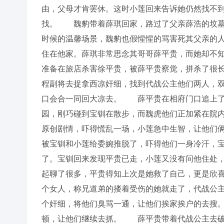
由，父母才肯罢休。这时小莲回来告诉她仍然找不
找。 魏豹带着薛琪回家，路过了父亲薛浩的坟墓
时候的温馨场景，魏豹也假惺惺的骂害死其父亲的
住在他家。薛琪非常思念其哥哥薛平贵，而她却不
准备在旅店杀害徐平贵，被薛平贵察觉，拼杀了很
程副将去捉拿西凉奸细，找到代战公主他们两人，
口会合一同回大凉去。 薛平贵在相府门口追上了
园，刚巧碰到宝钏在散步，而魏虎他们正加紧在院
原创剧情，吓得慌乱一场，小莲急中生智，让他们
被宝钏和小莲给委婉推脱了，吓得他们一身冷汗，
了。宝钏回来发现平贵已走，小莲又没有问他住处
起聊了很多，平贵得知上次是她救了自己，更是欣
个女人，称兄道弟的搂着受伤的她就走了，代战公
个奸细，将他们臭骂一通，让他们挨家挨户的去搜
顿，让他们继续去抓。 薛平贵带着代战公主去破