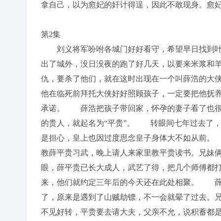
拿自己，以为愈妃的奸计得逞，因此不敢现身。愈
第2集
刘义将军吩咐各城门好好看守，希望早日找到叶
出了城外，没日没夜的跑了好几天，以要来米浆和
仇，要杀了他们，就在这时出现在一个叫薛浩的大
他在临死前拜托大侠好好照顾孩子，一定要把他抚
承诺。 薛浩把孩子带回家，怀孕的妻子看了也很
的贵人，就起名为“平贵”。 转眼间七年过去了
是担心，皇上也因过度思念皇子身体大不如从前。
教薛平贵习武，晚上请人来家里教平贵读书。兄妹
眼，薛平贵已长大成人，武艺了得，把几个师傅都
来，他们就约定三年后的今天还在此处相聚。 薛
了，原来是遇到了山贼劫镖，不一会就晕了过去。
不见好转，平贵要去请大夫，父亲不允，说积蓄