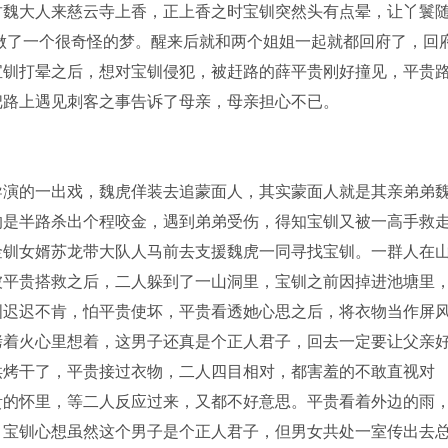
君魏大人来慈云寺上香，正上香之时宝钏突然头有点晕，让丫鬟
做了一个很奇怪的梦。醒来后就和两个姐姐一起就都回府了，回
宝钏打晕之后，想对宝钏侵犯，被赶路的薛平贵刚好撞见，平贵
路上遇见刺客之事告诉了母亲，母亲担心不已。
演的一出戏，魏虎佯装去追蒙面人，其实蒙面人就是其亲弟弟
的是半路杀出个程咬金，遇到弟弟受伤，得知宝钏又被一高手救
钏女婿苏龙带大队人马前去支援魏虎一同寻找宝钏。一群人在
平贵搭救之后，二人躲到了一山洞里，宝钏之前因掉进池塘里
钏迟迟不肯，怕平贵使坏，平贵看透她心思之后，将衣物当作屏
烤着火心里想着，这男子还真是个正人君子，回去一定要让父亲
烘烤干了，平贵接过衣物，二人四目相对，都害羞的不敢直视对
的怀里，等二人反应过来，又都不好意思。平贵看着外边的雨
。宝钏心想虽然这个男子是个正人君子，但男女共处一室传出去