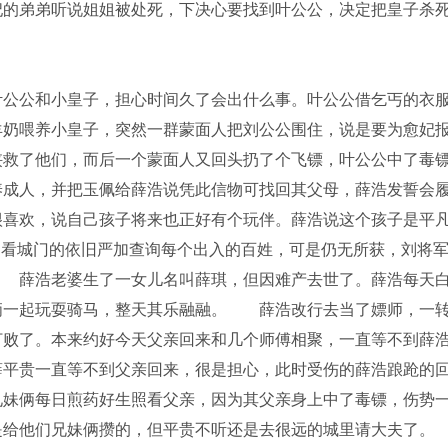
妃的弟弟听说姐姐被处死，下决心要找到叶公公，决定把皇子杀
公公和小皇子，担心时间久了会出什么事。叶公公借乞丐的衣
羊奶喂养小皇子，突然一群蒙面人把刘公公围住，说是要为愈妃
侠救了他们，而后一个蒙面人又回头扔了个飞镖，叶公公中了毒
养成人，并把玉佩给薛浩说凭此信物可找回其父母，薛浩发誓会
喜欢，说自己孩子将来也正好有个玩伴。薛浩说这个孩子是平
，看城门的依旧严加查询每个出入的百姓，可是仍无所获，刘将
 薛浩老婆生了一女儿名叫薛琪，但因难产去世了。薛浩每天
俩一起玩耍骑马，整天其乐融融。 薛浩改行去当了嫖师，一
打败了。本来约好今天父亲回来和几个师傅相聚，一直等不到薛
平贵一直等不到父亲回来，很是担心，此时受伤的薛浩踉跄的
兄妹俩每日煎药好生照看父亲，因为其父亲身上中了毒镖，伤势
都是给他们兄妹俩攒的，但平贵不听还是去很远的城里请大夫