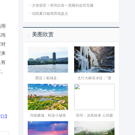
>>
夕发朝至！郑州出发一觉睡到这些宝藏
>>
信阳夏日秘境营地盘点
精用
美图欣赏
陈玮
挥对
醒来
队有
忙。
图说丨柘城县：‌
太行大峡谷冰挂：“童
河南虞城：秋染小城美
郑州：凉风徐来 人间最
窗口
】