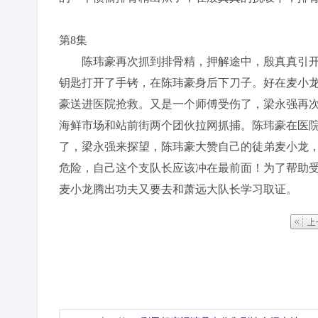
第8集
陈玮豪再次抓到排骨精，押解途中，殷真真引开
钥匙打开了手铐，在陈玮豪身后下刀子。好在麦小
豪送进医院抢救。又是一个师傅受伤了，梁永强再
海鲜市场和站前街两个团伙拉网抓捕。陈玮豪在医
了，梁永强来探望，陈玮豪大赞自己的徒弟麦小龙
危险，自己这个支队长应该冲在最前面！为了帮助
麦小龙腾出功夫又要去和萧远大队长学习取证。