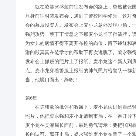
就在凌笑冰盛装前往发布会的路上，突然被张国
只身前往时装发布会，遇到了警校同学佟乐，这对
会的幕后投资人。发布会上麦小龙意外发现小偷，
强烈攻势，蔡丁丁情急之下那麦小龙当了挡箭牌，
为女儿的病情不得不离开布控的岗位，留下钱红和
猾的殷真真在范学才的帮助下再次逃脱了。梁永强
发布会上抓贼的照片上了报纸。麦小龙这个新人到
点。麦小龙穿着警服上报纸的帅气照片给警队一群
当，他脱口而出：辞职！
第6集
在陈玮豪的批评和教诲下，麦小龙认识到自己轻
照片，他把梁永强和麦小龙请到市局，在一番开导
麦小龙在吴湘局长面前，鼓足勇气请示：要把张国
长的认可。离开市局，梁永强给麦小龙布置了一个