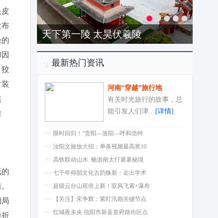
头皮
发布
天下第一陵 太昊伏羲陵
峰的
却因
最新热门资讯
，狡
时装
河南“穿越”旅行地
焦
有关时光旅行的故事，总
能引发人们津…
[详情]
难
>>
限时回归！“贵阳—洛阳—呼和浩特
>>
汝阳文旅放大招：单条视频最高奖10
>>
高铁联动山水 畅游南太行避暑秘境
纸的
>>
七千年仰韶文化古韵焕新：走出学术
错。
>>
超级云台山双倍上新！驭风飞索+瀑布
>>
【关注】宋争辉：紧盯汛期关键节点
湘局
>>
红城夜未央 信阳市新县首府路街区点
通折