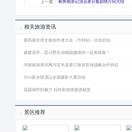
上一篇：
剩男相亲记演员表分集剧情介绍大结
相关旅游资讯
·
第四届全球文旅创作者大会（方特站）活动启动
·
春暖花开，栾川野生动物园邀请你一起来踏春！
·
河南旅游资讯网与宝丰县签订旅游宣传战略合作协议
·
2016新乡轿顶山全国摄影大赛启动
·
花园城市的魅力 玩转新加坡旅游秘笈
景区推荐