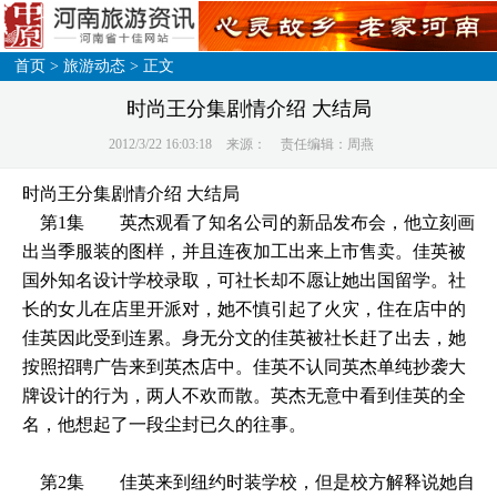
首页
>
旅游动态
> 正文
时尚王分集剧情介绍 大结局
2012/3/22 16:03:18
来源：
责任编辑：周燕
时尚王分集剧情介绍 大结局
第1集 英杰观看了知名公司的新品发布会，他立刻画
出当季服装的图样，并且连夜加工出来上市售卖。佳英被
国外知名设计学校录取，可社长却不愿让她出国留学。社
长的女儿在店里开派对，她不慎引起了火灾，住在店中的
佳英因此受到连累。身无分文的佳英被社长赶了出去，她
按照招聘广告来到英杰店中。佳英不认同英杰单纯抄袭大
牌设计的行为，两人不欢而散。英杰无意中看到佳英的全
名，他想起了一段尘封已久的往事。
第2集 佳英来到纽约时装学校，但是校方解释说她自