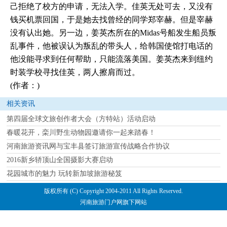
己拒绝了校方的申请，无法入学。佳英无处可去，又没有
钱买机票回国，于是她去找曾经的同学郑宰赫。但是宰赫
没有认出她。另一边，姜英杰所在的Midas号船发生船员叛
乱事件，他被误认为叛乱的带头人，给韩国使馆打电话的
他没能寻求到任何帮助，只能流落美国。姜英杰来到纽约
时装学校寻找佳英，两人擦肩而过。
(作者：)
相关资讯
第四届全球文旅创作者大会（方特站）活动启动
春暖花开，栾川野生动物园邀请你一起来踏春！
河南旅游资讯网与宝丰县签订旅游宣传战略合作协议
2016新乡轿顶山全国摄影大赛启动
花园城市的魅力 玩转新加坡旅游秘笈
版权所有 (C) Copyright 2004-2011 All Rights Reserved.
河南旅游门户网旗下网站