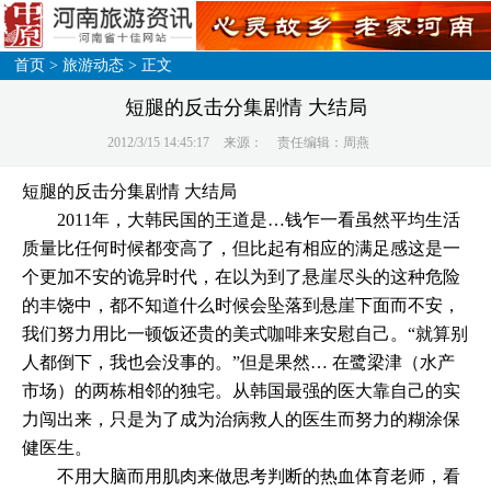
首页
>
旅游动态
> 正文
短腿的反击分集剧情 大结局
2012/3/15 14:45:17
来源：
责任编辑：周燕
短腿的反击分集剧情 大结局
2011年，大韩民国的王道是…钱乍一看虽然平均生活
质量比任何时候都变高了，但比起有相应的满足感这是一
个更加不安的诡异时代，在以为到了悬崖尽头的这种危险
的丰饶中，都不知道什么时候会坠落到悬崖下面而不安，
我们努力用比一顿饭还贵的美式咖啡来安慰自己。“就算别
人都倒下，我也会没事的。”但是果然… 在鹭梁津（水产
市场）的两栋相邻的独宅。从韩国最强的医大靠自己的实
力闯出来，只是为了成为治病救人的医生而努力的糊涂保
健医生。
不用大脑而用肌肉来做思考判断的热血体育老师，看