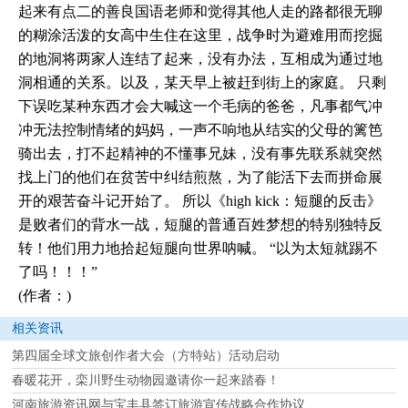
起来有点二的善良国语老师和觉得其他人走的路都很无聊
的糊涂活泼的女高中生住在这里，战争时为避难用而挖掘
的地洞将两家人连结了起来，没有办法，互相成为通过地
洞相通的关系。以及，某天早上被赶到街上的家庭。 只剩
下误吃某种东西才会大喊这一个毛病的爸爸，凡事都气冲
冲无法控制情绪的妈妈，一声不响地从结实的父母的篱笆
骑出去，打不起精神的不懂事兄妹，没有事先联系就突然
找上门的他们在贫苦中纠结煎熬，为了能活下去而拼命展
开的艰苦奋斗记开始了。 所以《high kick：短腿的反击》
是败者们的背水一战，短腿的普通百姓梦想的特别独特反
转！他们用力地拾起短腿向世界呐喊。 “以为太短就踢不
了吗！！！”
(作者：)
相关资讯
第四届全球文旅创作者大会（方特站）活动启动
春暖花开，栾川野生动物园邀请你一起来踏春！
河南旅游资讯网与宝丰县签订旅游宣传战略合作协议