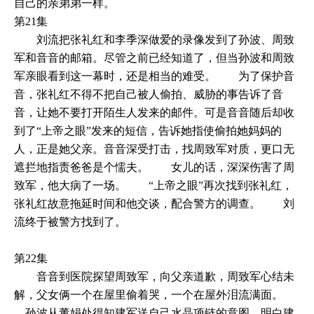
自己的亲弟弟一样。
第21集
刘流把张礼红和李季深做爱的录像发到了孙波、周致
军和音音的邮箱。尽管之前已经知道了，但当孙波和周致
军亲眼看到这一幕时，还是相当的难受。 为了保护音
音，张礼红不得不把自己被人偷拍、威胁的事告诉了音
音，让她不要打开陌生人发来的邮件。可是音音随后却收
到了“上帝之眼”发来的短信，告诉她指使偷拍她妈妈的
人，正是她父亲。音音深受打击，找周致军对质，更口无
遮拦地指责爸爸是个懦夫。 女儿的话，深深伤害了周
致军，他大病了一场。 “上帝之眼”再次找到张礼红，
张礼红故意拖延时间和他交谈，配合警方的调查。 刘
流终于被警方找到了。
第22集
音音到医院探望周致军，向父亲道歉，周致军心结未
解，父女俩一个在屋里偷着哭，一个在屋外泪流满面。
孙波从董娟处得知建军送自己水晶项链的意图，明白建