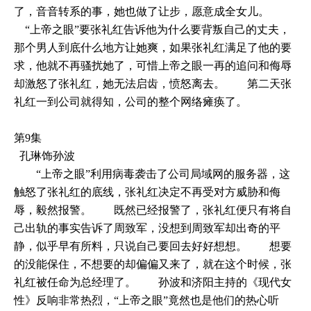
了，音音转系的事，她也做了让步，愿意成全女儿。
“上帝之眼”要张礼红告诉他为什么要背叛自己的丈夫，
那个男人到底什么地方让她爽，如果张礼红满足了他的要
求，他就不再骚扰她了，可惜上帝之眼一再的追问和侮辱
却激怒了张礼红，她无法启齿，愤怒离去。 第二天张
礼红一到公司就得知，公司的整个网络瘫痪了。
第9集
孔琳饰孙波
“上帝之眼”利用病毒袭击了公司局域网的服务器，这
触怒了张礼红的底线，张礼红决定不再受对方威胁和侮
辱，毅然报警。 既然已经报警了，张礼红便只有将自
己出轨的事实告诉了周致军，没想到周致军却出奇的平
静，似乎早有所料，只说自己要回去好好想想。 想要
的没能保住，不想要的却偏偏又来了，就在这个时候，张
礼红被任命为总经理了。 孙波和济阳主持的《现代女
性》反响非常热烈，“上帝之眼”竟然也是他们的热心听