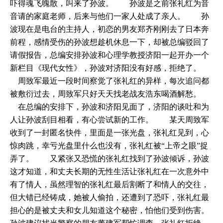
吓得魂飞魄散，叫来了孙波。 孙波是之前张礼红为音
音请的家庭老师，后来与他们一家人处成了亲人。 孙
波现在是电台的主持人，初恋的男友郑齐刚刚去了日本奔
前程，感情受伤的孙波想趁机休息一下，却被总编驳回了
请假报告，总编安排孙波和心理学教授济阳一起开办一个
新栏目《现代女性》，孙波对济阳没有好感，拒绝了。
周致军最近一段时间察觉了张礼红的异样，每次追问都
被敷衍过去，周致军只好天天找老战友浩东喝酒解愁。
在总编的安排下，孙波和济阳见面了，济阳的谈吐和为
人让孙波刮目相看，有心尝试新的工作。 某天周致军
收到了一封匿名快件，里面是一张光盘，张礼红见到，心
惊肉跳，幸亏光盘里什么也没有，张礼红被“上帝之眼”捉
弄了。 又紧张又恐慌的张礼红找到了孙波倾诉，孙波
这才知道，和丈夫长期的无性生活让张礼红在一次意外中
有了情人，虽然理智的张礼红最后割断了和情人的交往，
但大错已经铸成，她被人偷拍，还遭到了恐吓，张礼红最
担心的是被丈夫和女儿知道这个秘密，怕他们受到伤害。