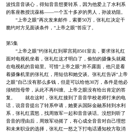
波找音音谈心，得知音音想要转系，因为他爱上了水利系
的客座教授沈葆栋——一个五十多岁的男人，孙波劝阻。
“上帝之眼”再次发来邮件，索要50万，张礼红决定干
脆约对方见面谈条件，“上帝之眼”答应了。
第5集
“上帝之眼”约张礼红到翠宫苑8501室去，要求张礼红
面对电视机坐着，张礼红这才明白了，偷拍的摄像头就藏
在电视机的音箱里。可惜“上帝之眼”并不露面，他只是看
着摄像机里的张礼红，用短信和她交谈。张礼红告诉“上帝
之眼”自己没有那么多钱，但是可以给他30万，条件是他必
须销毁母带，从此不再纠缠。上帝之眼没有给出肯定的答
复。 就在这时，张礼红接到了音音学校老师打来的电
话，说音音提出了转系申请，她要从国际金融系转到水利
系，张礼红震怒，找周致军一起和音音谈话。没想到听了
音音的理由后，周致军动摇了，有心成全音音对自己理想
和未来职业的选择，张礼红一怒之下打电话通知校方取消