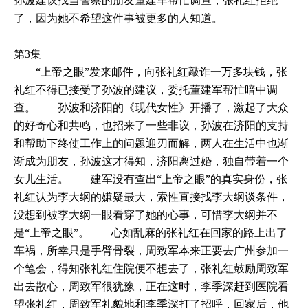
孙波建议找当警察的朋友董建军帮忙调查，张礼红拒绝
了，因为她不希望这件事被更多的人知道。
第3集
“上帝之眼”发来邮件，向张礼红敲诈一万多块钱，张
礼红不得已接受了孙波的建议，委托董建军帮忙暗中调
查。 孙波和济阳的《现代女性》开播了，激起了大众
的好奇心和共鸣，也招来了一些非议，孙波在济阳的支持
和帮助下终使工作上的问题迎刃而解，两人在生活中也渐
渐成为朋友，孙波这才得知，济阳离过婚，独自带着一个
女儿生活。 建军没有查出“上帝之眼”的真实身份，张
礼红认为李大纲的嫌疑最大，索性直接找李大纲谈条件，
没想到被李大纲一眼看穿了她的心事，可惜李大纲并不
是“上帝之眼”。 心如乱麻的张礼红在回家的路上出了
车祸，所幸只是手臂骨裂，周致军本来正要去广州参加一
个笔会，得知张礼红住院便不想去了，张礼红鼓励周致军
出去散心，周致军很犹豫，正在这时，李季深赶到医院看
望张礼红，周致军礼貌地和李季深打了招呼，回家后，他