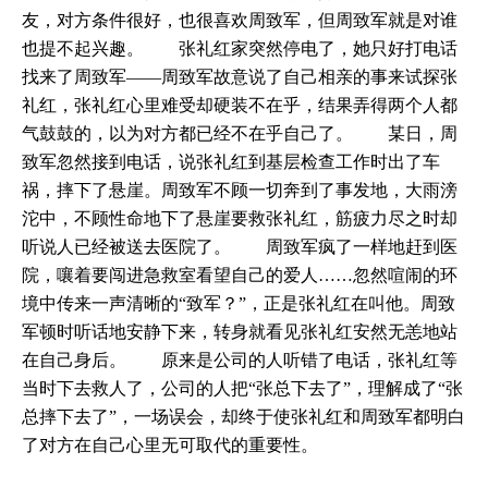
友，对方条件很好，也很喜欢周致军，但周致军就是对谁
也提不起兴趣。 张礼红家突然停电了，她只好打电话
找来了周致军——周致军故意说了自己相亲的事来试探张
礼红，张礼红心里难受却硬装不在乎，结果弄得两个人都
气鼓鼓的，以为对方都已经不在乎自己了。 某日，周
致军忽然接到电话，说张礼红到基层检查工作时出了车
祸，摔下了悬崖。周致军不顾一切奔到了事发地，大雨滂
沱中，不顾性命地下了悬崖要救张礼红，筋疲力尽之时却
听说人已经被送去医院了。 周致军疯了一样地赶到医
院，嚷着要闯进急救室看望自己的爱人……忽然喧闹的环
境中传来一声清晰的“致军？”，正是张礼红在叫他。周致
军顿时听话地安静下来，转身就看见张礼红安然无恙地站
在自己身后。 原来是公司的人听错了电话，张礼红等
当时下去救人了，公司的人把“张总下去了”，理解成了“张
总摔下去了”，一场误会，却终于使张礼红和周致军都明白
了对方在自己心里无可取代的重要性。