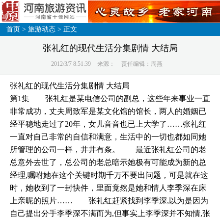
首页
>
旅游动态
> 正文
张礼红的现代生活分集剧情 大结局
2012/3/7 8:51:39
来源：
责任编辑：周燕
张礼红的现代生活分集剧情 大结局
第1集 张礼红是某电信公司的副总，这些年来事业一直
非常成功，丈夫周致军是某文化馆的馆长，两人的婚姻已
经平稳地走过了20年，女儿音音也已上大学了……张礼红
一直对自己非常的自信和满意，生活中的一切也都如同她
所管理的公司一样，井井有条。 最近张礼红公司的老
总意外去世了，总公司的老总暗示她极有可能成为新的总
经理,嘱咐她在这个关键时期千万不要出问题，可是就在这
时，她收到了一封快件，里面竟然是她和情人李季深在床
上亲昵的照片…… 张礼红赶紧找到李季深,以为是因为
自己提出分手李季深不满而为,但事实上李季深并不知情,张