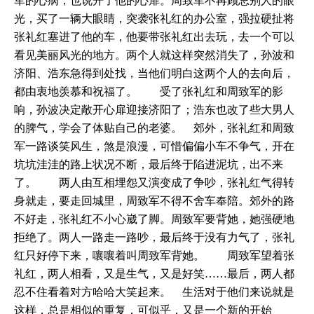
军的心病，也说开了他的心扉。周致军不再顾忌别人的眼
光，买了一辆大眼睛，突袭张礼红的办公室，强拉硬扯将
张礼红塞进了他的车，他要带张礼红出去玩，去一个可以
看见美丽风光的地方。两个人就这样突然消失了，孙波和
济阳、浩东急得到处找，当他们明白这两个人的去向后，
都由衷地羡慕和祝福了。 受了张礼红和周致军的影
响，孙波决定敞开心扉迎接济阳了；浩东也改了些大男人
的脾气，学会了体贴自己的老婆。 郊外，张礼红和周致
军一路谈笑风生，煞是浪漫，可惜偏偏小车不争气，开在
坑坑洼洼的路上状况不断，最后终于陷进泥坑，出不来
了。 两人由互相埋怨又演变成了争吵，张礼红气得转
身就走，要走回城里，周致军不得不舍车奉陪。郊外的路
不好走，张礼红不小心崴了脚。周致军要背她，她强硬地
拒绝了。两人一路走一路吵，最后终于没有力气了，张礼
红只好停下来，嚷嚷着叫周致军背她。 周致军望着张
礼红，两人相看，又是生气，又是好笑……最后，两人都
忍不住看着对方哈哈大笑起来。 生活对于他们来说就是
这样，总是相似的重复，可似乎，又是一个新的开始