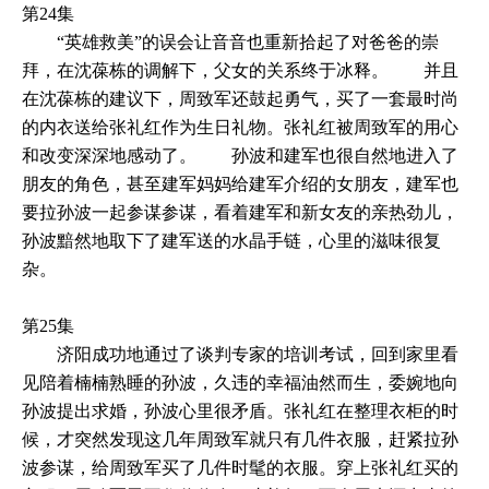
第24集
“英雄救美”的误会让音音也重新拾起了对爸爸的崇
拜，在沈葆栋的调解下，父女的关系终于冰释。 并且
在沈葆栋的建议下，周致军还鼓起勇气，买了一套最时尚
的内衣送给张礼红作为生日礼物。张礼红被周致军的用心
和改变深深地感动了。 孙波和建军也很自然地进入了
朋友的角色，甚至建军妈妈给建军介绍的女朋友，建军也
要拉孙波一起参谋参谋，看着建军和新女友的亲热劲儿，
孙波黯然地取下了建军送的水晶手链，心里的滋味很复
杂。
第25集
济阳成功地通过了谈判专家的培训考试，回到家里看
见陪着楠楠熟睡的孙波，久违的幸福油然而生，委婉地向
孙波提出求婚，孙波心里很矛盾。张礼红在整理衣柜的时
候，才突然发现这几年周致军就只有几件衣服，赶紧拉孙
波参谋，给周致军买了几件时髦的衣服。穿上张礼红买的