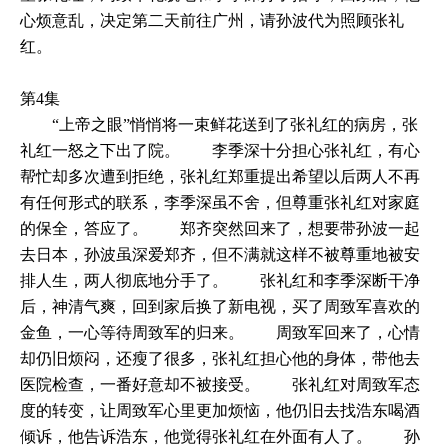
心烦意乱，决定第二天前往广州，请孙波代为照顾张礼
红。
第4集
“上帝之眼”悄悄将一束鲜花送到了张礼红的病房，张
礼红一怒之下出了院。 李季深十分担心张礼红，有心
帮忙却多次遭到拒绝，张礼红郑重提出希望以后两人不再
有任何形式的联系，李季深虽不舍，但尊重张礼红对家庭
的保全，答应了。 郑齐突然回来了，想要带孙波一起
去日本，孙波虽深爱郑齐，但不满就这样不被尊重地被安
排人生，两人彻底地分手了。 张礼红和李季深断干净
后，神清气爽，回到家后换了新电视，买了周致军喜欢的
金鱼，一心等待周致军的归来。 周致军回来了，心情
却仍旧烦闷，还瘦了很多，张礼红担心他的身体，带他去
医院检查，一番好意却不被接受。 张礼红对周致军态
度的转变，让周致军心里更加烦恼，他仍旧去找浩东喝酒
倾诉，他告诉浩东，他觉得张礼红在外面有人了。 孙