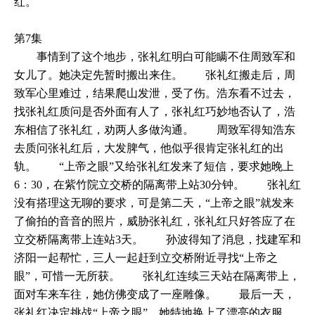
红。
第7集
事情到了这个地步，张礼红明白可能瞒不住周致军和
女儿了。她决定先暂时搬出来住。 张礼红搬走后，周
致军心里难过，结果爬山发泄，受了伤。浩东看不过去，
找张礼红质问是否外面有人了，张礼红巧妙地否认了，浩
东相信了张礼红，劝两人多做沟通。 周致军得知浩东
去质问张礼红后，大发脾气，他似乎很肯定张礼红的出
轨。 “上帝之眼”又给张礼红发来了短信，要求她晚上
6：30，在紫竹院立交桥的隔离带上站30分钟。 张礼红
没有搭理这无聊的要求，可是第二天，“上帝之眼”就发来
了偷拍的音音的照片，威胁张礼红，张礼红只好答应了在
立交桥隔离带上连站3天。 孙波得知了消息，找建军和
济阳一起帮忙，三人一起赶到立交桥附近寻找“上帝之
眼”，可惜一无所获。 张礼红连续三天站在隔离带上，
面对车来车往，她仿佛变成了一座雕像。 最后一天，
张礼红决定挑战“上帝之眼”，她特地换上了漂亮的衣服，