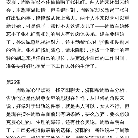
衣服，周致军忍不住偷偷吻了张礼红。两人周末还出去约
会，本想重温旧情，但关键时刻，周致军却又想起了张礼
红出轨的事，悻悻然从床上离去。两个人本来以为可以重
新开始，可是似乎，却过不去这道坎儿了——周致军始终
忘不了张礼红曾和别的男人有过肉体关系。建军要结婚
了，孙波诚恳地祝福对方，还主动帮忙办理护照和度蜜月
的酒店。张礼红找到陆总，请求降职，提拔一个能干的年
轻的副总来担任自己的职位，决定减少自己的工作时间，
准备要好好地享受一下工作以外的生活了。
第26集
周致军心里烦闷，找济阳聊天，济阳帮周致军分析，
告诉他这是他男尊女卑的思想在作怪，从世俗的角度来
说，好像对于出轨这件事，就是男人可以，女人不行。但
是现在摆在周致军面前只有两条路，要么放弃，要么必须
克服心理的、生理的障碍，还有社会舆论。周致军明白
了，自己必须得做最后的选择。济阳的一番话说中了周致