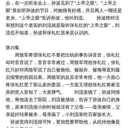
众，在一次听友会上，孙波见到了“上帝之眼”。“上帝之
眼”喜欢听孙波的节目，对她很有好感，并且两人一聊还是
老乡。“上帝之眼”告诉孙波，他叫刘流。 孙波绝对没
有想到这个老实的刘流就是敲诈张礼红的“上帝之眼”，刘
流也不知道，孙波和张礼红原来是认识的。
第10集
周致军希望张礼红不要把出轨的事告诉音音，张礼红
却对音音说了，音音非常难过，周致军埋怨张礼红，张礼
红只好对周致军说了自己被偷拍、被敲诈、被侮辱直到最
后报警的前因后果。周致军的反应非常奇怪，他一方面心
疼张礼红受了那么多的委屈，一方面又埋怨张礼红将家丑
弄的世人皆知了，大发脾气。 刘流发烧了，孙波同情
他，将他送去了医院，刘流被感动，告诉了孙波自己的身
世，原来刘流很小的时候就没有了父母——母亲偷情，父
亲捉奸结果被杀，母亲疯了，小刘流靠吃百家饭长大。
孙波觉得刘流很可怜，更加想要帮助他，从此待他像是