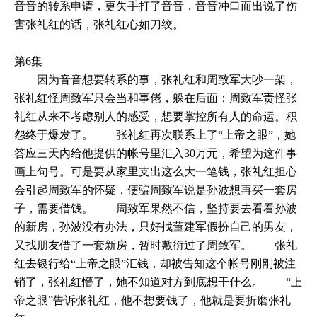
音音的转系申请，更失手打了音音，音音冲口而出说了伤
害张礼红的话，张礼红心如刀绞。
第6集
因为音音想要转系的事，张礼红和周致军大吵一架，
张礼红怪周致军只会当和事佬，躲在后面；周致军责怪张
礼红从来不考虑别人的感受，想要掌控所有人的命运。积
怨终于爆发了。 张礼红再次联系上了“上帝之眼”，她
答应三天内给他提供的帐号里汇入30万元，希望为这件事
画上句号。可是要从家里支出这么大一笔钱，张礼红担心
会引起周致军的怀疑，便骗周致军说是孙波想再买一套房
子，需要借钱。 周致军果然不信，坚持要去看看孙波
的新房，孙波没有办法，只好找董建军假扮自己的男友，
又找朋友借了一套新房，暂时敷衍过了周致军。 张礼
红去银行给“上帝之眼”汇钱，却被告知这个帐号刚刚被注
销了，张礼红懵了，她不知道对方到底想干什么。 “上
帝之眼”告诉张礼红，他不想要钱了，他就是要折磨张礼