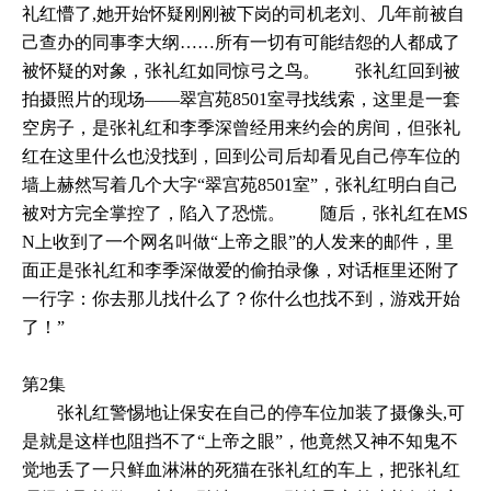
礼红懵了,她开始怀疑刚刚被下岗的司机老刘、几年前被自
己查办的同事李大纲……所有一切有可能结怨的人都成了
被怀疑的对象，张礼红如同惊弓之鸟。 张礼红回到被
拍摄照片的现场——翠宫苑8501室寻找线索，这里是一套
空房子，是张礼红和李季深曾经用来约会的房间，但张礼
红在这里什么也没找到，回到公司后却看见自己停车位的
墙上赫然写着几个大字“翠宫苑8501室”，张礼红明白自己
被对方完全掌控了，陷入了恐慌。 随后，张礼红在MS
N上收到了一个网名叫做“上帝之眼”的人发来的邮件，里
面正是张礼红和李季深做爱的偷拍录像，对话框里还附了
一行字：你去那儿找什么了？你什么也找不到，游戏开始
了！”
第2集
张礼红警惕地让保安在自己的停车位加装了摄像头,可
是就是这样也阻挡不了“上帝之眼”，他竟然又神不知鬼不
觉地丢了一只鲜血淋淋的死猫在张礼红的车上，把张礼红