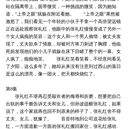
站在隔离带上，面带微笑，一种挑战的微笑，因为她知
道，“上帝之眼”就躲在附近看她。 “上帝之眼”果然被
激怒了，我们看见一个年轻的小伙子手拿一个高倍望远镜
正在远处观察张礼红，他眼中的张礼红慢慢变成了另外一
个女人疯痴的笑容：这个女人和一个男人偷情，被丈夫发
现了，丈夫欲杀了情敌，却被对方将刀刺进了胸膛，他临
死前发现他们的小儿子就躲在床下目睹了整个的一幕。女
人疯了，痴痴地笑。 张礼红笑着笑着，不经意间看见
了夕阳，这么多年了，她却从来没有注意到过西山的落日
是这么的漂亮，像一团火，把天都快烧红了。
第8集
张礼红不堪再忍受敲诈者的侮辱和折磨，想要把自己
出轨的事干脆告诉丈夫和女儿，但孙波提醒张礼红，如果
说了，这个家就再也回不到原来的样子了，张礼红舍不得
丈夫、女儿，犹豫了。 音音特地到公司送花给张礼
红，一方面道歉一方面劝张礼红搬回家住，张礼红感动