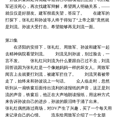
军还没死心，再次找建军辩解，希望两人明确关系，——
就仅仅是好朋友。建军彻底失望，答应了。 在建军的
打探下，张礼红和孙波等人终于得知了“上帝之眼”竟然就
是刘流。孙波大受打击。希望能够再见刘流一面。
第23集
在济阳的安排下，张礼红、周致军、孙波和建军一起
去精神病院看望刘流。 刘流见到孙波，别过脸去，一
言不发。 张礼红问刘流为什么要跟自己过不去，刘流
回答说因为张礼红是一个像她妈妈一样的坏女人。周致军
闻言上去就要打刘流，被建军拦住了。 刘流哭着被带
走了，始终未和孙波说上一句话。 众人临走时，忽然
听到从一扇铁窗后面传出流利的读报纸的声音，这正是刘
流的声音，铁窗后，他正在大声地朗读报纸，用这种方式
来告诉孙波自己的进步，孙波的眼泪终于涌了出来。
张礼红偶然路过商场，对DV产生了兴趣，买了一个每天用
来记录自己的心情。 浩东给周致军介绍了一个女朋