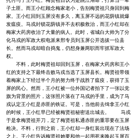
托付与了王小红。梅贤祖自认为是跳江湖命，打算当一辈
子土匪。而王小红顾念梅家老小，告别梅贤祖只身回到梅
家。王小红回到玉屏没有多久，离玉屏不远的花荫镇就爆
发瘟疫。马戎封锁花荫镇并不去积极救治，而王小红却在
梅家大药房收治了大量的病人。此时，省城白大帅为了分
化马戎的军政大权电派来邢专员到玉屏公开选拔一位县
长。然而马戎却暗自捣鬼，仍想身兼两职而牢抓军政大
权。
不料，此时梅贤祖却回到玉屏，在梅家大药房和王小
红的支持之下最终击败马戎当选了玉屏县长。梅贤祖带领
着梅家上下经过半个月的努力终于战胜了瘟疫，获得了玉
屏的民心。然而，王小红被一位外国记者拍下了一张以党
旗为背景的照片，这张照片落在了马戎的手里，成为了马
戎认定王小红是赤匪的铁证。可是，当他前去缉拿王小红
的时候，王小红早已经被梅贤祖秘密送出城去。 马戎
于是拿梅贤祖开刀，定了梅贤祖私通赤匪的重罪要在玉屏
枪决。不料，行刑之前，王小红却一身红装出现在了法场
之上。王小红告诉梅贤祖她要和他一起用死来唤起玉屏百