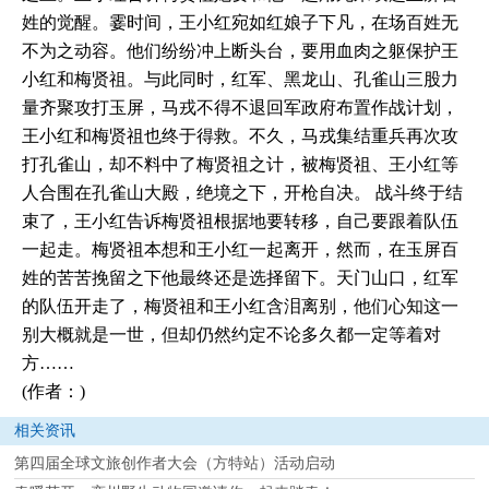
姓的觉醒。霎时间，王小红宛如红娘子下凡，在场百姓无
不为之动容。他们纷纷冲上断头台，要用血肉之躯保护王
小红和梅贤祖。与此同时，红军、黑龙山、孔雀山三股力
量齐聚攻打玉屏，马戎不得不退回军政府布置作战计划，
王小红和梅贤祖也终于得救。不久，马戎集结重兵再次攻
打孔雀山，却不料中了梅贤祖之计，被梅贤祖、王小红等
人合围在孔雀山大殿，绝境之下，开枪自决。 战斗终于结
束了，王小红告诉梅贤祖根据地要转移，自己要跟着队伍
一起走。梅贤祖本想和王小红一起离开，然而，在玉屏百
姓的苦苦挽留之下他最终还是选择留下。天门山口，红军
的队伍开走了，梅贤祖和王小红含泪离别，他们心知这一
别大概就是一世，但却仍然约定不论多久都一定等着对
方……
(作者：)
相关资讯
第四届全球文旅创作者大会（方特站）活动启动