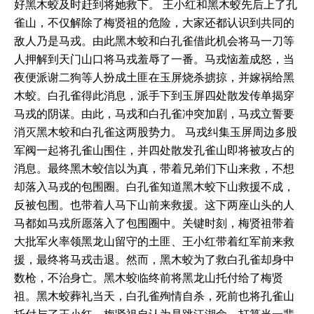
好黑木蛟及时赶到将她救下。 王小红和黑木蛟先后上了孔
雀山，不仅解除了梅贤祖的危险，大家还都认识到共同的
敌人乃是马戎。由此黑木蛟和白孔雀借此机会将马一刀等
人押解到天门山口将马戎羞辱了一番。马戎恼羞成怒，当
夜便派谢二狗等人扮成土匪在玉屏烧杀掳掠，并嫁祸给黑
木蛟。白孔雀得此消息，派手下到玉屏四处散发传单揭穿
马戎的阴谋。由此，马戎和白孔雀冲突加剧，马戎立誓要
消灭黑木蛟和白孔雀这两股势力。 马戎纠集玉屏周边多股
军阀一起将孔雀山围住，并四处散发孔雀山即将被攻占的
消息。最终黑木蛟信以为真，带着兄弟们下山来救，不想
却落入马戎的包围圈。白孔雀知道黑木蛟下山救援不成，
反被包围。也带着人马下山前来救援。这下两座山头的人
马都如马戎所愿落入了包围圈中。关键时刻，梅贤祖带着
大批军火率领黑龙山留守的土匪、王小红带着红军前来救
援，最终将马戎击退。然而，黑木蛟为了救白孔雀却身中
数枪，不治身亡。黑木蛟临终前将黑龙山托付给了梅贤
祖。黑木蛟葬礼当天，白孔雀殉情自杀，死前也将孔雀山