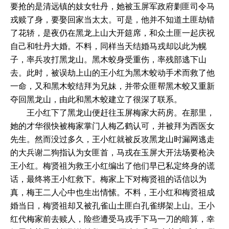
要抢的是清远镇的妓女牡丹，她被玉屏军政府剿匪司令马
戎赎了身，要娶回家当太太。可是，他并不知道土匪劫错
了花轿，是夜仍在黑龙上山大开筵席，和众土匪一起庆祝
自己和牡丹大婚。不料，同样当天结婚马戎却以此为幌
子，率兵攻打黑龙山。黑木蛟身受重伤，率残部逃下山
去。此时，被误劫上山的王小红为黑木蛟动手术而救了他
一命，又和黑木蛟结拜为兄妹，并带众匪帮黑木蛟又重新
夺回黑龙山，由此和黑木蛟建立了很深了联系。
王小红下了黑龙山便赶往玉屏梅家大药房。在那里，
她的才华很快被梅家掌门人梅乙鹤认可，并被拜为西医女
先生。然而没过多久，王小红就被反攻黑龙山时漏网逃走
的大兵谢二狗指认为女匪首，马戎在玉屏大开法场要枪决
王小红。梅贤祖为救王小红编出了他们早已私定终身的谎
话，最终将王小红救下。梅家上下对梅贤祖的话信以为
真，梅王二人心中也生出情愫。不料，王小红和梅贤祖成
婚当日，梅贤祖却又被孔雀山土匪白孔雀绑架上山。王小
红代梅家前去赎人，险些遭受马戎手下马一刀的暗算，幸