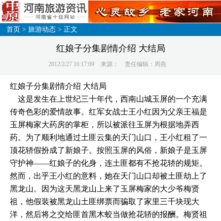
首页
>
旅游动态
> 正文
红娘子分集剧情介绍 大结局
2012/2/27 16:17:09
来源：
责任编辑：周燕
红娘子分集剧情介绍 大结局
这是发生在上世纪三十年代，西南山城玉屏的一个充满
传奇色彩的爱情故事。红军女战士王小红因为父亲王福是
玉屏梅家大药房的掌柜，所以被派往玉屏为根据地弄西
药。为了顺利地通过土匪云集的天门山口，王小红租了一
顶花轿假扮成了新娘子。按照玉屏的风俗，新娘子是玉屏
守护神——红娘子的化身，连土匪都有不抢花轿的规矩。
然而，出乎王小红的意料，她在天门山口却被土匪劫上了
黑龙山。因为这天黑龙山上来了玉屏梅家的大少爷梅贤
祖，他假装被黑龙山土匪绑票而骗取了家里三千块现大
洋，然后将之交给匪首黑木蛟当做抢花轿的报酬。梅贤祖