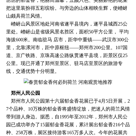
丛丛的郁金香，艳丽而温馨，五颜六色、美丽娇艳的花朵
把这里装扮得五彩缤纷。与旁边的山体相映生辉，使嵖岈
山颇具荷兰风情。
嵖岈山风景区地处河南省遂平县境内，遂平县城西25公
里处。嵖岈山是省级风景名胜区，面积50平方公里， 平均
海拔600米。南临驻马 店市，距华中重镇――武汉市300公
里，北靠漯河市，距中原枢纽――郑州市200公里。107国
道、京广铁路、京珠高速公路纵贯遂平县境，距景区仅25
公里。现已开通了郑州至景区、驻马店至景区的旅游专
线，交通优势十分明显。
郑州人民公园
郑州市人民公园第十六届郁金香花展已于4月5日开展，2
7个品种、10万株的郁金香将盛情绽放，把迷人的荷兰风情
带到游人身边。据悉，自1995年至2012年，郑州市人民公
园已成功举办了15届郁金香花展，累计展出郁金香216个品
种、258万株，展区接待游客165万多人次。今年的花展共