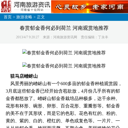
首页
>
旅游攻略
> 正文
春赏郁金香何必到荷兰 河南观赏地推荐
2013/4/7 9:20:27
来源：河南旅游资讯网
责任编辑：丁永丰
驻马店嵖岈山
风景秀丽的嵖岈山有一个600多亩的郁金香种植观赏园，
3月底这些郁金香已经开始含苞欲放，4月份几乎所有的郁
金香都怒放了。嵖岈山郁金香栽培品种极多，达千余种。
花形有杯形、碗形、卵形、百合花形、重瓣形等。郁金香
的美不在于其形状，而是它的色彩。花色有红的、粉的、
黄的、紫的、白的、橙红的、单色或复色等。一片片、一