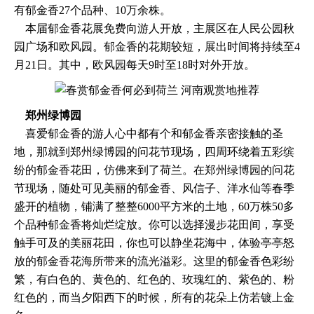
有郁金香27个品种、10万余株。
本届郁金香花展免费向游人开放，主展区在人民公园秋
园广场和欧风园。郁金香的花期较短，展出时间将持续至4
月21日。其中，欧风园每天9时至18时对外开放。
郑州绿博园
喜爱郁金香的游人心中都有个和郁金香亲密接触的圣
地，那就到郑州绿博园的问花节现场，四周环绕着五彩缤
纷的郁金香花田，仿佛来到了荷兰。在郑州绿博园的问花
节现场，随处可见美丽的郁金香、风信子、洋水仙等春季
盛开的植物，铺满了整整6000平方米的土地，60万株50多
个品种郁金香将灿烂绽放。你可以选择漫步花田间，享受
触手可及的美丽花田，你也可以静坐花海中，体验亭亭怒
放的郁金香花海所带来的流光溢彩。这里的郁金香色彩纷
繁，有白色的、黄色的、红色的、玫瑰红的、紫色的、粉
红色的，而当夕阳西下的时候，所有的花朵上仿若镀上金