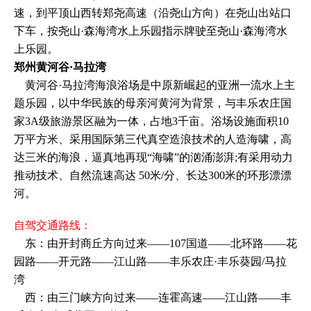
速，到平顶山西转郑尧高速（沿尧山方向）在尧山出站口
下车，按尧山·森海湾水上乐园指示牌驶至尧山·森海湾水
上乐园。
郑州黄河谷·马拉湾
黄河谷·马拉湾海浪浴场是中原新崛起的亚洲一流水上主
题乐园，以中华民族的母亲河黄河为背景，与丰乐农庄国
家3A级旅游景区融为一体，占地3千亩。浴场设施面积10
万平方米、采用国际第三代真空造浪技术的人造海啸，高
达三米的海浪，逼真地再现“海啸”的汹涌澎湃;有采用动力
推动技术、自然流速高达 50米/分、长达300米的环形漂漂
河。
自驾交通路线：
东：由开封商丘方向过来——107国道——北环路——花
园路——开元路——江山路——丰乐农庄·丰乐葵园/马拉
湾
西：由三门峡方向过来——连霍高速——江山路——丰