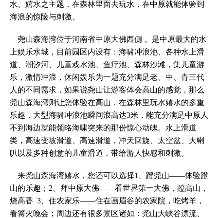
水、嬉水之主题，在森林里面去玩水，在中原就能体验到
海浪的惊险与刺激。
尧山森海湾位于河南省中原大佛西侧， 是中原最大的水
上娱乐水城，目前园区内设有：海啸冲浪池、各种水上滑
道、潮汐河、儿童戏水池、鱼疗池、森林沙滩，集儿童游
乐，激情冲浪，休闲娱乐为一题充分满足老、中、青三代
人的不同需求，如果说尧山让游客体会高山的感觉，那么
尧山森海湾则让您体验在高山，在森林里玩水嬉水的多重
乐趣，大型海啸冲浪池瞬间浪高达3米，能充分满足中原人
不到海边就能领略海啸突来的那份惊心动魄。水上滑道
类，高速变坡滑道、高速滑道，冲天回旋、太空盆、大喇
叭以及多种创意的儿童滑道，带给游人快感和刺激。
来尧山森海湾嬉水，您还可以选择1、蹬尧山——体验蹬
山的乐趣；2、拜中原大佛——看世界第一大佛，蹬高山，
烧高香 3、住农家乐——住在画眉谷的农家院，吃烤羊，
看篝火晚会；周边还有很多景区诸如：尧山大峡谷漂流、