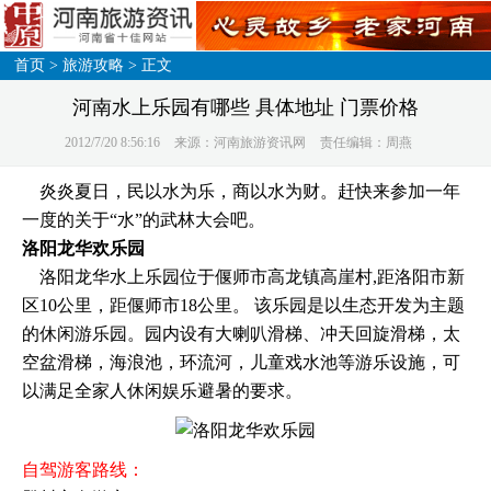
首页
>
旅游攻略
> 正文
河南水上乐园有哪些 具体地址 门票价格
2012/7/20 8:56:16
来源：河南旅游资讯网
责任编辑：周燕
炎炎夏日，民以水为乐，商以水为财。赶快来参加一年
一度的关于“水”的武林大会吧。
洛阳龙华欢乐园
洛阳龙华水上乐园位于偃师市高龙镇高崖村,距洛阳市新
区10公里，距偃师市18公里。 该乐园是以生态开发为主题
的休闲游乐园。园内设有大喇叭滑梯、冲天回旋滑梯，太
空盆滑梯，海浪池，环流河，儿童戏水池等游乐设施，可
以满足全家人休闲娱乐避暑的要求。
自驾游客路线：