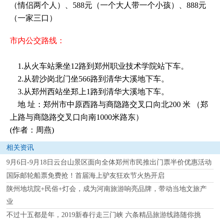
（情侣两个人）、588元（一个大人带一个小孩）、888元
（一家三口）
市内公交路线：
1.从火车站乘坐12路到郑州职业技术学院站下车。
2.从碧沙岗北门坐566路到清华大溪地下车。
3.从郑州西站坐郑上1路到清华大溪地下车。
地 址：郑州市中原西路与商隐路交叉口向北200 米 （郑
上路与商隐路交叉口向南1000米路东）
(作者：周燕)
相关资讯
9月6日-9月18日云台山景区面向全体郑州市民推出门票半价优惠活动
国际邮轮船票免费抢！首届海上驴友狂欢节火热开启
陕州地坑院+民俗+灯会，成为河南旅游响亮品牌，带动当地文旅产
业
不过十五都是年，2019新春行走三门峡 六条精品旅游线路随你挑