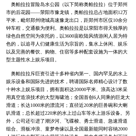
奥帕拉拉冒险岛水公园（以下简称奥帕拉拉）位于郑州
市的后花园——荥阳市豫龙镇，奥帕拉拉总占地面积12万
平米，毗邻郑州绕城高速豫龙出口，距郑州市区仅10余分
钟车程，交通极为便利。奥帕拉拉是以荥阳市得天独厚的
绿色自然空间为依托的，以3600亩欧陆风情游闲人居为特
色的，以追寻人们健康生活为宗旨的，集水上休闲、娱乐
以及完善的餐饮、购物、住宿等多种配套设施为一体的大
型主题性水上娱乐项目。
奥帕拉拉斥巨资引进十多种省内第一、国内罕见的水上
娱乐设备和国际先进的技术，聘请国际名师精心设计了数
十种水上娱乐项目，拥有面积达20000平米、浪高达3米采
用真空造浪技术的大型海啸池；全国首创6人同乘的巨龙大
滑道；长达1000米的漂流河；直径近20米的巨兽碗和大喇
叭滑道；总长超过220米的水上过山车等水上游乐设备。另
外，公司还引进了潮汐河、飞碟梭、勇士滑道、急速滑道
组合、滑板冲浪、童梦奇缘以及全国最新能同时容纳2000