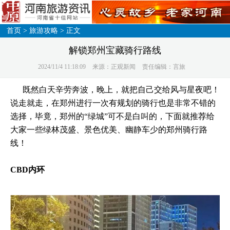
首页
>
旅游攻略
> 正文
解锁郑州宝藏骑行路线
2024/11/4 11:18:09
来源：正观新闻
责任编辑：言旅
既然白天辛劳奔波，晚上，就把自己交给风与星夜吧！
说走就走，在郑州进行一次有规划的骑行也是非常不错的
选择，毕竟，郑州的“绿城”可不是白叫的，下面就推荐给
大家一些绿林茂盛、景色优美、幽静车少的郑州骑行路
线！
CBD内环