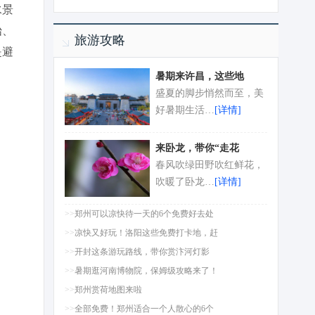
水景
始、
旅游攻略
是避
暑期来许昌，这些地
盛夏的脚步悄然而至，美
好暑期生活…
[详情]
来卧龙，带你“走花
春风吹绿田野吹红鲜花，
吹暖了卧龙…
[详情]
>>
郑州可以凉快待一天的6个免费好去处
>>
凉快又好玩！洛阳这些免费打卡地，赶
>>
开封这条游玩路线，带你赏汴河灯影
>>
暑期逛河南博物院，保姆级攻略来了！
>>
郑州赏荷地图来啦
>>
全部免费！郑州适合一个人散心的6个