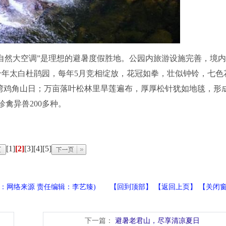
自然大空调”是理想的避暑度假胜地。公园内旅游设施完善，境
年太白杜鹃园，每年5月竞相绽放，花冠如拳，壮似钟铃，七色
湾鸡角山日；万亩落叶松林里旱莲遍布，厚厚松针犹如地毯，形
珍禽异兽200多种。
[1]
[2]
[3]
[4]
[5]
者：网络来源 责任编辑：李艺臻) 【
回到顶部
】 【
返回上页
】 【
关闭
下一篇：
避暑老君山，尽享清凉夏日