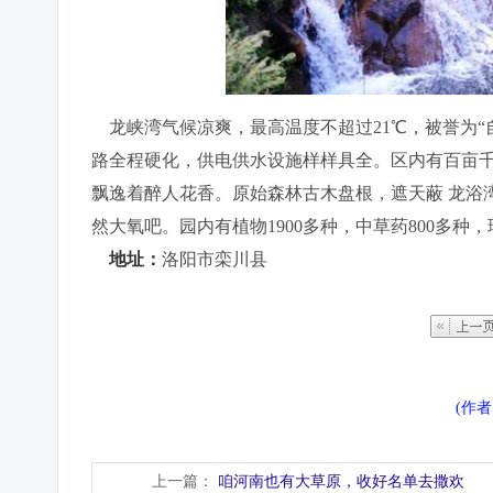
龙峡湾气候凉爽，最高温度不超过21℃，被誉为“
路全程硬化，供电供水设施样样具全。区内有百亩千
飘逸着醉人花香。原始森林古木盘根，遮天蔽 龙浴
然大氧吧。园内有植物1900多种，中草药800多种，
地址：
洛阳市栾川县
(作
上一篇：
咱河南也有大草原，收好名单去撒欢