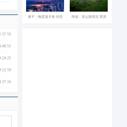
遂平：晚霞漫天卷 诗意
商城：茶山新雨后 翠屏
2:37:55
0:40:51
9:24:25
9:22:59
8:37:16