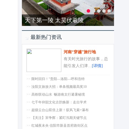
天下第一陵 太昊伏羲陵
最新热门资讯
河南“穿越”旅行地
有关时光旅行的故事，总
能引发人们津…
[详情]
>>
限时回归！“贵阳—洛阳—呼和浩特
>>
汝阳文旅放大招：单条视频最高奖10
>>
高铁联动山水 畅游南太行避暑秘境
>>
七千年仰韶文化古韵焕新：走出学术
>>
超级云台山双倍上新！驭风飞索+瀑布
>>
【关注】宋争辉：紧盯汛期关键节点
>>
红城夜未央 信阳市新县首府路街区点