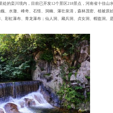
处的栾川境内，目前已开发12个景区218景点，河南省十佳山
山巍、水澈、峰奇、石怪、洞幽、瀑壮泉清，森林茂密、植被原
布、彩虹瀑布、青龙瀑布；仙人洞、藏兵洞、贞女洞、帽盔洞。