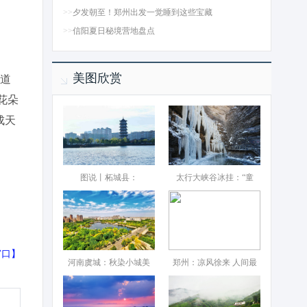
>>
夕发朝至！郑州出发一觉睡到这些宝藏
>>
信阳夏日秘境营地盘点
美图欣赏
内道
花朵
成天
图说丨柘城县：‌
太行大峡谷冰挂：“童
窗口
】
河南虞城：秋染小城美
郑州：凉风徐来 人间最