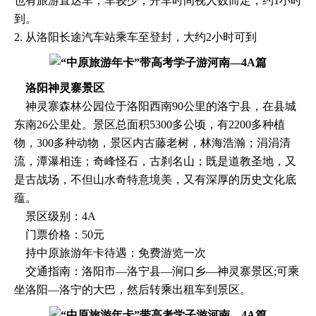
也有旅游直达车，车较少，开车时间视人数而定，约1小时
到。
2. 从洛阳长途汽车站乘车至登封，大约2小时可到
洛阳神灵寨景区
神灵寨森林公园位于洛阳西南90公里的洛宁县，在县城
东南26公里处。景区总面积5300多公顷，有2200多种植
物，300多种动物，景区内古藤老树，林海浩瀚；涓涓清
流，潭瀑相连；奇峰怪石，古刹名山；既是道教圣地，又
是古战场，不但山水奇特意境美，又有深厚的历史文化底
蕴。
景区级别：4A
门票价格：50元
持中原旅游年卡待遇：免费游览一次
交通指南：洛阳市—洛宁县—涧口乡—神灵寨景区;可乘
坐洛阳—洛宁的大巴，然后转乘出租车到景区。