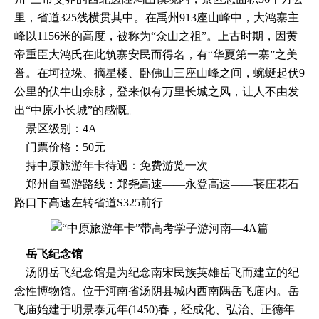
里，省道325线横贯其中。在禹州913座山峰中，大鸿寨主
峰以1156米的高度，被称为“众山之祖”。上古时期，因黄
帝重臣大鸿氏在此筑寨安民而得名，有“华夏第一寨”之美
誉。在坷拉垛、摘星楼、卧佛山三座山峰之间，蜿蜒起伏9
公里的伏牛山余脉，登来似有万里长城之风，让人不由发
出“中原小长城”的感慨。
景区级别：4A
门票价格：50元
持中原旅游年卡待遇：免费游览一次
郑州自驾游路线：郑尧高速——永登高速——苌庄花石
路口下高速左转省道S325前行
岳飞纪念馆
汤阴岳飞纪念馆是为纪念南宋民族英雄岳飞而建立的纪
念性博物馆。位于河南省汤阴县城内西南隅岳飞庙内。岳
飞庙始建于明景泰元年(1450)春，经成化、弘治、正德年