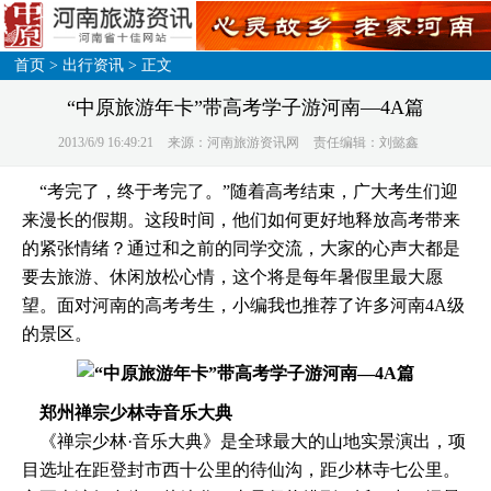
首页
>
出行资讯
> 正文
“中原旅游年卡”带高考学子游河南—4A篇
2013/6/9 16:49:21
来源：河南旅游资讯网
责任编辑：刘懿鑫
“考完了，终于考完了。”随着高考结束，广大考生们迎
来漫长的假期。这段时间，他们如何更好地释放高考带来
的紧张情绪？通过和之前的同学交流，大家的心声大都是
要去旅游、休闲放松心情，这个将是每年暑假里最大愿
望。面对河南的高考考生，小编我也推荐了许多河南4A级
的景区。
郑州禅宗少林寺音乐大典
《禅宗少林·音乐大典》是全球最大的山地实景演出，项
目选址在距登封市西十公里的待仙沟，距少林寺七公里。