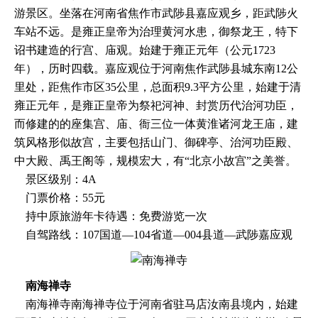
游景区。坐落在河南省焦作市武陟县嘉应观乡，距武陟火
车站不远。是雍正皇帝为治理黄河水患，御祭龙王，特下
诏书建造的行宫、庙观。始建于雍正元年（公元1723
年），历时四载。嘉应观位于河南焦作武陟县城东南12公
里处，距焦作市区35公里，总面积9.3平方公里，始建于清
雍正元年，是雍正皇帝为祭祀河神、封赏历代治河功臣，
而修建的的座集宫、庙、衙三位一体黄淮诸河龙王庙，建
筑风格形似故宫，主要包括山门、御碑亭、治河功臣殿、
中大殿、禹王阁等，规模宏大，有“北京小故宫”之美誉。
景区级别：4A
门票价格：55元
持中原旅游年卡待遇：免费游览一次
自驾路线：107国道—104省道—004县道—武陟嘉应观
南海禅寺
南海禅寺南海禅寺位于河南省驻马店汝南县境内，始建