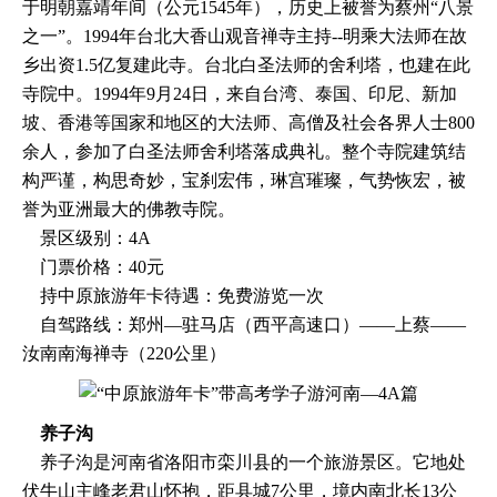
于明朝嘉靖年间（公元1545年），历史上被誉为蔡州“八景
之一”。1994年台北大香山观音禅寺主持--明乘大法师在故
乡出资1.5亿复建此寺。台北白圣法师的舍利塔，也建在此
寺院中。1994年9月24日，来自台湾、泰国、印尼、新加
坡、香港等国家和地区的大法师、高僧及社会各界人士800
余人，参加了白圣法师舍利塔落成典礼。整个寺院建筑结
构严谨，构思奇妙，宝刹宏伟，琳宫璀璨，气势恢宏，被
誉为亚洲最大的佛教寺院。
景区级别：4A
门票价格：40元
持中原旅游年卡待遇：免费游览一次
自驾路线：郑州—驻马店（西平高速口）——上蔡——
汝南南海禅寺（220公里）
养子沟
养子沟是河南省洛阳市栾川县的一个旅游景区。它地处
伏牛山主峰老君山怀抱，距县城7公里，境内南北长13公