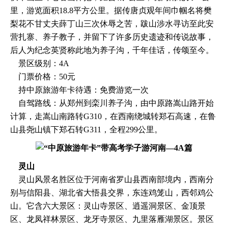
里，游览面积18.8平方公里。据传唐贞观年间巾帼名将樊
梨花不甘丈夫薛丁山三次休辱之苦，跋山涉水寻访至此安
营扎寨、养子教子，并留下了许多历史遗迹和传说故事，
后人为纪念英贤称此地为养子沟，千年佳话，传颂至今。
景区级别：4A
门票价格：50元
持中原旅游年卡待遇：免费游览一次
自驾路线：从郑州到栾川养子沟，由中原路嵩山路开始
计算，走嵩山南路转G310，在西南绕城转郑石高速，在鲁
山县尧山镇下郑石转G311，全程299公里。
灵山
灵山风景名胜区位于河南省罗山县西南部境内，西南分
别与信阳县、湖北省大悟县交界，东连鸡笼山，西邻鸡公
山。它含六大景区：灵山寺景区、逍遥洞景区、金顶景
区、龙凤祥林景区、龙牙寺景区、九里落雁湖景区。景区