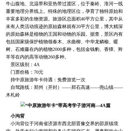
牛山腹地、北温带和亚热带过渡区，位于秦岭、淮河一线
重要地理分界线上。特殊的地理区位，孕育了独特原始和
丰富多彩的生物资源。旅游区总面积40平方公里，其中从
未有人类活动痕迹的原始森林就有20平方公里，博大精深
的原始森林是植物的王国和动物的乐园。据查，景区内有
包括国家级保护植物领春木、水曲柳、中华龙鳞榆、暖
树、石难藤在内的植物2000多种，包括金钱豹、香獐、羚
羊等在内的高等动物260多种。
景区级别：4A
门票价格：70元
持中原旅游年卡待遇：免费游览一次
自驾路线：郑州（开封）——郑石高速——尧山镇——
木札岭
小沟背
小沟背位于河南省济源市西北部晋豫交界的邵原镇境