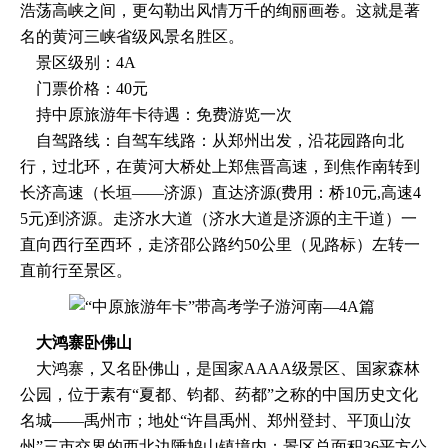
浩荡高峡之间，更勾勒出风情万千的绚丽画卷。这就是著
名的黄河三峡省级风景名胜区。
景区级别：4A
门票价格：40元
持中原旅游年卡待遇：免费游览一次
自驾路线：自驾车线路：从郑州出发，沿花园路向北
行，过北环，在黄河大桥处上郑焦晋高速，到焦作南转到
长济高速（长垣——济源）直达济源(费用：桥10元,高速4
5元)到济源。走济水大道（济水大道是济源的主干道）一
直向西行至西环，走济邵公路约50公里（见路标）左转一
直前行至景区。
大鸿寨卧佛山
大鸿寨，又名卧佛山，是国家AAAA级景区、国家森林
公园，位于素有“夏都、钧都、药都”之称的中国历史文化
名城——禹州市；地处“许昌禹州、郑州登封、平顶山汝
州”三市交界的西北边陲鸠山镇境内；景区总面积36平方公