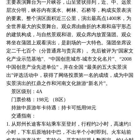
主要表演舞台为一片峡谷，山呈竖状排列，近、中、远景
层次分明，峡谷内有溪水、树林、石桥等，构成实景表演
的要素。整个演区面积近三公里，演出最高点1400米，为
全世界最大的实景舞台。观众席由曲折的木廊和庙宇形态
的建筑构成，与自然景观和谐。观众席内放置蒲团。观众
将坐在蒲团上观看演出，是剧场的一大特色。蒲团坐席设
定二千七百个（分普通席与贵宾席）。先后被评为“国家文
化产业示范基地”、“中国创意城市-城市文化名片”、“2008
中国创意产业先进单位”，并在全国 “最美的五大实景演
出”评选活动中，获得了网络投票第一名的成绩，成为中国
实景演出的扛鼎之作和河南文化旅游“新名片”。
景区级别：4A
门票价格：198元 （B区）
持旅中原游年卡待遇：持卡可抵用98元
交通指南：
1. 从郑州长途客车站乘车至登封，行程约2小时，高速约1
小时，下车后原地转中巴，不出半个小时即到。火车站前