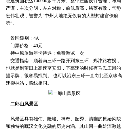
总建筑面积达100000多平方米。整个庄园设计合理，布局
严谨，主次分明，左右对称，前低后高，错落有致，气势
宏伟壮观，被誉为“中州大地绝无仅有的大型封建官僚府
第”。
景区级别：4A
门票价格：40元
持中原旅游年卡待遇：免费游览一次
交通指南：顺着南三环一路开到东三环，郑汴路右拐，
也就是到莆田上高速至安阳，下高速的时候有马氏庄园的
提示牌，很容易找到。 也可以沿东三环一直向北至京珠高
速柳林站，路线相同。
二郎山风景区
风景区具有雄伟、险峻、神奇、韶秀、清幽的原始风貌
和独特的藏汉文化交融的历史内涵。其山因一曲雄浑激越