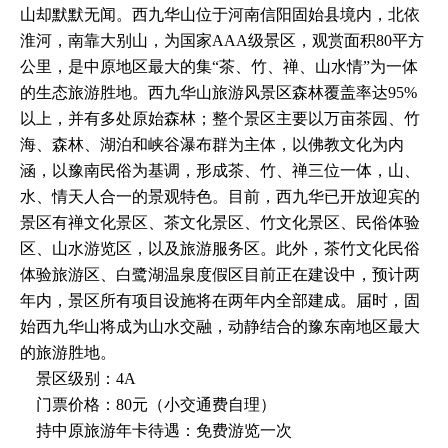
山却默默无闻。西九华山位于河南信阳固始县境内，北依
淮河，南靠大别山，为国家AAA级景区，观赏面积80平方
公里，是中原地区最大的集“茶、竹、禅、山水情”为一体
的生态旅游胜地。西九华山旅游风景区森林覆盖率达95%
以上，并有多处原始森林；整个景区主要以万亩茶园、竹
海、森林、湖泊和峡谷瀑布群为主体，以佛教文化为内
涵，以豫南民俗为基调，形成茶、竹、禅三位一体，山、
水、情天人合一的景观特色。目前，西九华已开放迎宾的
景区有禅文化景区、茶文化景区、竹文化景区、民俗体验
区、山水游览区，以及旅游服务区。此外，茶竹文化民俗
体验旅游区、白鹭湖温泉度假区目前正在建设中，预计两
年内，景区所有项目设施将在两年内全部建成。届时，固
始西九华山将成为山水交融，动静结合的豫东南地区最大
的旅游胜地。
景区级别：4A
门票价格：80元（小交通费自理）
持中原旅游年卡待遇：免费游览一次