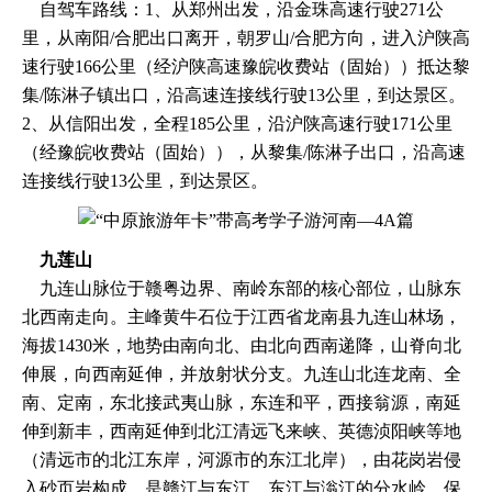
自驾车路线：1、从郑州出发，沿金珠高速行驶271公
里，从南阳/合肥出口离开，朝罗山/合肥方向，进入沪陕高
速行驶166公里（经沪陕高速豫皖收费站（固始））抵达黎
集/陈淋子镇出口，沿高速连接线行驶13公里，到达景区。
2、从信阳出发，全程185公里，沿沪陕高速行驶171公里
（经豫皖收费站（固始）），从黎集/陈淋子出口，沿高速
连接线行驶13公里，到达景区。
九莲山
九连山脉位于赣粤边界、南岭东部的核心部位，山脉东
北西南走向。主峰黄牛石位于江西省龙南县九连山林场，
海拔1430米，地势由南向北、由北向西南递降，山脊向北
伸展，向西南延伸，并放射状分支。九连山北连龙南、全
南、定南，东北接武夷山脉，东连和平，西接翁源，南延
伸到新丰，西南延伸到北江清远飞来峡、英德浈阳峡等地
（清远市的北江东岸，河源市的东江北岸），由花岗岩侵
入砂页岩构成。是赣江与东江，东江与滃江的分水岭。保