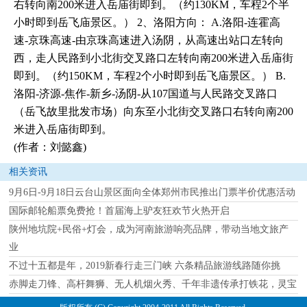
右转向南200米进入岳庙街即到。（约130KM，车程2个半
小时即到岳飞庙景区。） 2、洛阳方向： A.洛阳-连霍高
速-京珠高速-由京珠高速进入汤阴，从高速出站口左转向
西，走人民路到小北街交叉路口左转向南200米进入岳庙街
即到。（约150KM，车程2个小时即到岳飞庙景区。） B.
洛阳-济源-焦作-新乡-汤阴-从107国道与人民路交叉路口
（岳飞故里批发市场）向东至小北街交叉路口右转向南200
米进入岳庙街即到。
(作者：刘懿鑫)
相关资讯
9月6日-9月18日云台山景区面向全体郑州市民推出门票半价优惠活动
国际邮轮船票免费抢！首届海上驴友狂欢节火热开启
陕州地坑院+民俗+灯会，成为河南旅游响亮品牌，带动当地文旅产
业
不过十五都是年，2019新春行走三门峡 六条精品旅游线路随你挑
赤脚走刀锋、高杆舞狮、无人机烟火秀、千年非遗传承打铁花，灵宝