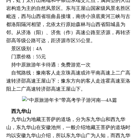
内，处于太行山南端和中条山东端交汇点，属典型的火山
岩构造为主的自然风景区。东与王屋山国家级风景名胜区
毗连，西与山西省垣曲县接壤，南傍小浪底黄河三峡与古
都洛阳隔河相望，北依太行原始森林与山西省阳城县为
邻。从济洛（阳）、济焦（作）高速公路至济源，再转济
邵高等级公路可达，距济源市区55公里。
景区级别：4A
门票价格：55元
持中原旅游年卡待遇：免费游览一次
自驾路线：豫南客人走京珠高速或许平南高速上二广高
速转济邵高速王屋山下；豫东方向的客人走连霍高速至洛
阳上二广高速转济邵高速王屋山下。
西九华山
九华山为地藏王菩萨的道场，分为东九华山和西九华
山，东九华山在安徽池州，一般介绍地藏王菩萨的道场时
均以安徽九华山介绍，所以东九华山广为人知，而西九华