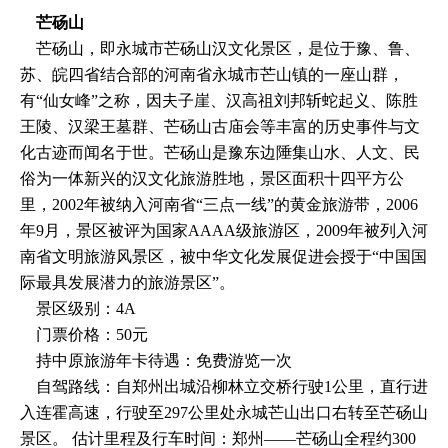
芒砀山
芒砀山，即永城市芒砀山汉文化景区，是位于豫、鲁、
苏、皖四省结合部的河南省永城市芒山镇的一座山群，
有“仙女峰”之称，因夫子崖、汉高祖刘邦斩蛇起义、陈胜
王陵、汉梁王墓群、芒砀山古庙会等丰富的历史事件与文
化古迹而闻名于世。芒砀山是豫东边陲集山水、人文、民
俗为一体新兴的汉文化旅游胜地，景区面积十四平方公
里，2002年被纳入河南省“三点一线”的黄金旅游带，2006
年9月，景区被评为国家AAAA级旅游区，2009年被列入河
南省文明旅游风景区，被中华文化发展促进会授于“中国国
际最具发展潜力的旅游景区”。
景区级别：4A
门票价格：50元
持中原旅游年卡待遇：免费游览一次
自驾路线：自郑州出城沿柳林立交桥行驶1公里，直行进
入连霍高速，行驶至297公里处永城芒山出口右转至芒砀山
景区。 估计里程及行车时间：郑州——芒砀山全程约300