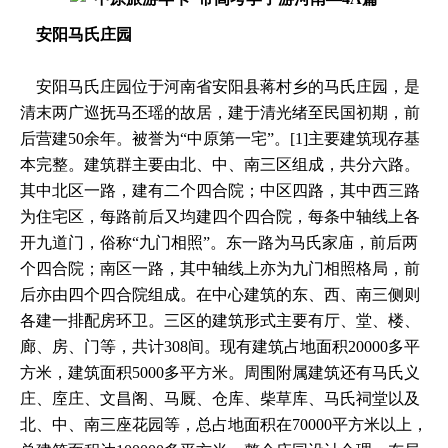
安阳马氏庄园
安阳马氏庄园位于河南省安阳县蒋村乡的马氏庄园，是
清末两广巡抚马丕瑶的故居，建于清光绪至民国初期，前
后营建50余年。被誉为“中原第一宅”。[1]主要建筑现存基
本完整。建筑群主要由北、中、南三区组成，共分六路。
其中北区一路，建有二个四合院；中区四路，其中西三路
为住宅区，每路前后又均建四个四合院，每条中轴线上各
开九道门，俗称“九门相照”。东一路为马氏家庙，前后两
个四合院；南区一路，其中轴线上亦为九门相照格局，前
后亦由四个四合院组成。在中心建筑的东、西、南三侧则
各建一排配房环卫。三区的建筑形式主要有厅、堂、楼、
廊、房、门等，共计308间。现有建筑占地面积20000多平
方米，建筑面积5000多平方米。周围附属建筑还有马氏义
庄、庢庄、文昌阁、马厩、仓库、柴草库、马氏祠堂以及
北、中、南三座花园等，总占地面积在70000平方米以上，