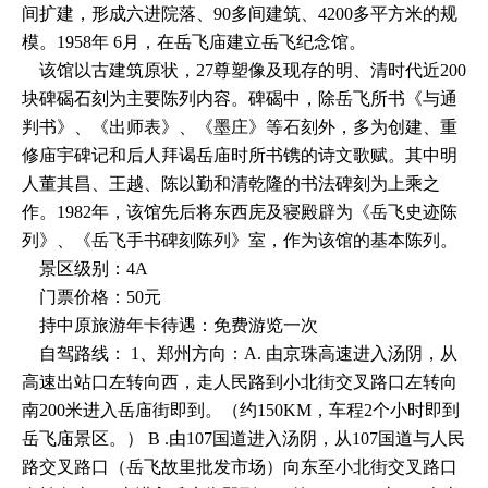
间扩建，形成六进院落、90多间建筑、4200多平方米的规
模。1958年 6月，在岳飞庙建立岳飞纪念馆。
该馆以古建筑原状，27尊塑像及现存的明、清时代近200
块碑碣石刻为主要陈列内容。碑碣中，除岳飞所书《与通
判书》、《出师表》、《墨庄》等石刻外，多为创建、重
修庙宇碑记和后人拜谒岳庙时所书镌的诗文歌赋。其中明
人董其昌、王越、陈以勤和清乾隆的书法碑刻为上乘之
作。1982年，该馆先后将东西庑及寝殿辟为《岳飞史迹陈
列》、《岳飞手书碑刻陈列》室，作为该馆的基本陈列。
景区级别：4A
门票价格：50元
持中原旅游年卡待遇：免费游览一次
自驾路线： 1、郑州方向：A. 由京珠高速进入汤阴，从
高速出站口左转向西，走人民路到小北街交叉路口左转向
南200米进入岳庙街即到。（约150KM，车程2个小时即到
岳飞庙景区。） B .由107国道进入汤阴，从107国道与人民
路交叉路口（岳飞故里批发市场）向东至小北街交叉路口