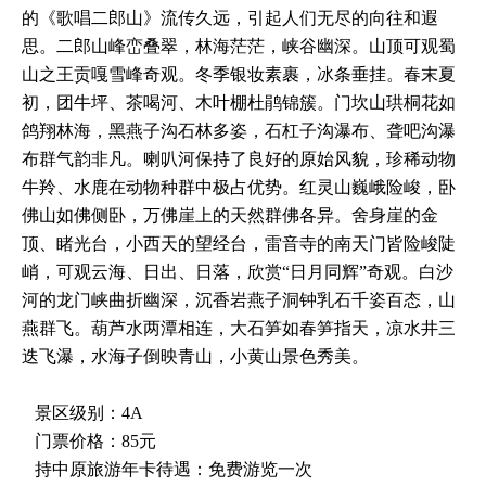
的《歌唱二郎山》流传久远，引起人们无尽的向往和遐
思。二郎山峰峦叠翠，林海茫茫，峡谷幽深。山顶可观蜀
山之王贡嘎雪峰奇观。冬季银妆素裹，冰条垂挂。春末夏
初，团牛坪、茶喝河、木叶棚杜鹃锦簇。门坎山珙桐花如
鸽翔林海，黑燕子沟石林多姿，石杠子沟瀑布、聋吧沟瀑
布群气韵非凡。喇叭河保持了良好的原始风貌，珍稀动物
牛羚、水鹿在动物种群中极占优势。红灵山巍峨险峻，卧
佛山如佛侧卧，万佛崖上的天然群佛各异。舍身崖的金
顶、睹光台，小西天的望经台，雷音寺的南天门皆险峻陡
峭，可观云海、日出、日落，欣赏“日月同辉”奇观。白沙
河的龙门峡曲折幽深，沉香岩燕子洞钟乳石千姿百态，山
燕群飞。葫芦水两潭相连，大石笋如春笋指天，凉水井三
迭飞瀑，水海子倒映青山，小黄山景色秀美。
景区级别：4A
门票价格：85元
持中原旅游年卡待遇：免费游览一次