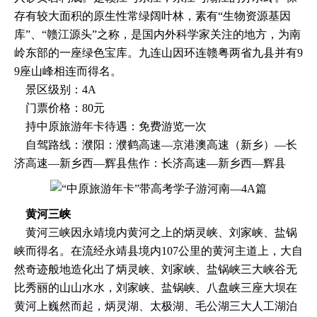
存有较大面积的原生性常绿阔叶林，素有“生物资源基因
库”、“赣江源头”之称，是国内外科学家关注的地方，为南
岭东部的一座绿色宝库。九连山因环连赣粤两省九县并有9
9座山峰相连而得名。
景区级别：4A
门票价格：80元
持中原旅游年卡待遇：免费游览一次
自驾路线：濮阳：濮鹤高速—京港澳高速（新乡）—长
济高速—新乡西—辉县焦作：长济高速—新乡西—辉县
黄河三峡
黄河三峡因永靖境内黄河之上的炳灵峡、刘家峡、盐锅
峡而得名。在流经永靖县境内107公里的黄河主道上，大自
然奇迹般地造化出了炳灵峡、刘家峡、盐锅峡三大峡谷无
比秀丽的山山水水，刘家峡、盐锅峡、八盘峡三座大坝在
黄河上巍然而起，炳灵湖、太极湖、毛公湖三大人工湖泊