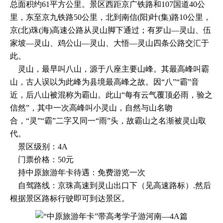
总面积约61平方公里。景区西距京广铁路和107国道40公
里，东至京九铁路50公里，北到南信(阳)叶(集)路10公里，
京(北)珠(海)高速公路从灵山脚下通过；有罗山—灵山、伍
家坡—灵山、鸡公山—灵山、大悟—灵山四条公路交汇于
此。
灵山，最早叫八山，源于八座主要山峰。其最高峰叫霸
山，古人误以为此峰为县境最高峰之故。因“八”“霸”音
近，后八山被混称为霸山。此山“每有云气覆顶必雨，验之
信然”，其中一次高峰叫小灵山，自然与山名吻
合，“灵”“霸”二字又同一“雨”头，故霸山之名渐被灵山取
代。
景区级别：4A
门票价格：50元
持中原旅游年卡待遇：免费游览一次
自驾路线：京珠高速到灵山出口下（见高速路标）.然后
根据景区路标行驶即可到达景区。