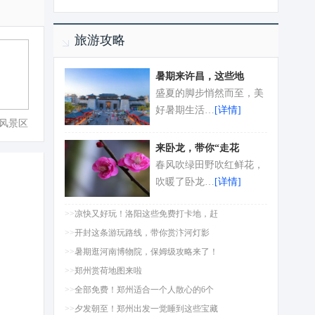
旅游攻略
暑期来许昌，这些地
盛夏的脚步悄然而至，美
好暑期生活…
[详情]
风景区
来卧龙，带你“走花
春风吹绿田野吹红鲜花，
吹暖了卧龙…
[详情]
>>
凉快又好玩！洛阳这些免费打卡地，赶
>>
开封这条游玩路线，带你赏汴河灯影
>>
暑期逛河南博物院，保姆级攻略来了！
>>
郑州赏荷地图来啦
>>
全部免费！郑州适合一个人散心的6个
>>
夕发朝至！郑州出发一觉睡到这些宝藏