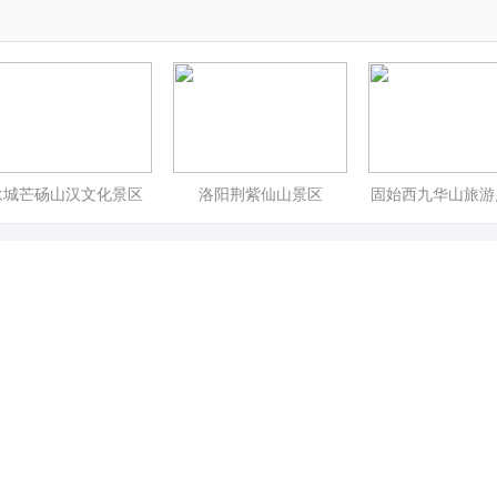
永城芒砀山汉文化景区
洛阳荆紫仙山景区
固始西九华山旅游