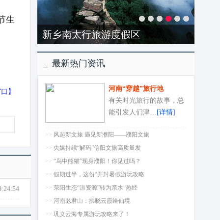
节生
开封清明上河园
最新热门资讯
河南“穿越”旅行地
窗口
】
有关时光旅行的故事，总
能引发人们津…
[详情]
>>
风起新文旅 遇见新濮阳——濮阳文旅
>>
央媒持续“解码”信阳文旅高质量发
>>
“鸟中熊猫”现身濮阳！你见过吗？
>>
假期过半，这份“开封暑假游玩攻略
>>
荥阳生态“凉资源”转为亲水“热经
9:24:54
>>
河南老君山：拂晓云霞绘仙境
>>
巩义云海专属游玩攻略来了！