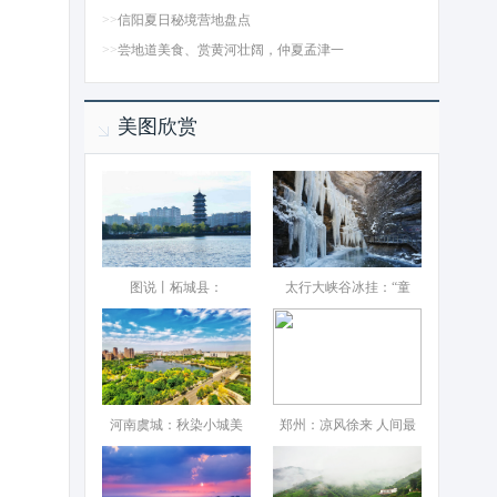
>>
信阳夏日秘境营地盘点
>>
尝地道美食、赏黄河壮阔，仲夏孟津一
美图欣赏
图说丨柘城县：‌
太行大峡谷冰挂：“童
河南虞城：秋染小城美
郑州：凉风徐来 人间最