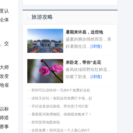
度认
旅游攻略
论体
暑期来许昌，这些地
盛夏的脚步悄然而至，美
、交
好暑期生活…
[详情]
来卧龙，带你“走花
大师
春风吹绿田野吹红鲜花，
改变
吹暖了卧龙…
[详情]
地省
>>
郑州可以凉快待一天的6个免费好去处
>>
凉快又好玩！洛阳这些免费打卡地，赶
>>
开封这条游玩路线，带你赏汴河灯影
以标
>>
暑期逛河南博物院，保姆级攻略来了！
师搭
>>
郑州赏荷地图来啦
赛事
>>
全部免费！郑州适合一个人散心的6个