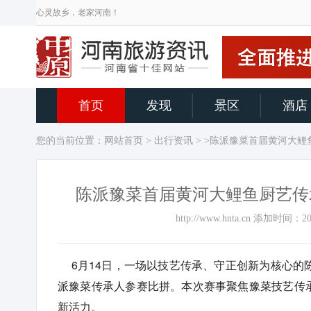
心灵故乡，老家河南！
首页
发现
景区
酒店
您的当前位置：
网站首页
>
出行资讯
> >陈派豫菜首届黄河大
陈派豫菜首届黄河大鲤鱼厨艺传
http://www.hnta.cn 添加时间
6月14日，一场以技艺传承、守正创新为核心的
派豫菜传承人参赛比拼。本次赛事聚焦豫菜技艺传
新活力。