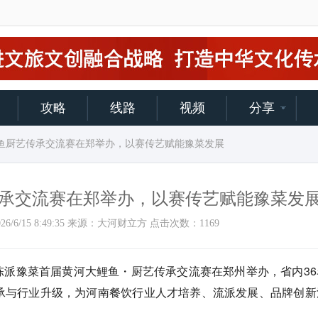
攻略
线路
视频
分享
鲤鱼厨艺传承交流赛在郑举办，以赛传艺赋能豫菜发展
承交流赛在郑举办，以赛传艺赋能豫菜发
：2026/6/15 8:49:35 来源：大河财立方 点击次数：
1169
陈派豫菜首届黄河大鲤鱼・厨艺传承交流赛在郑州举办，省内36
承与行业升级，为河南餐饮行业人才培养、流派发展、品牌创新