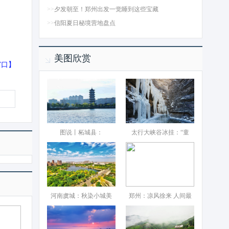
>>
夕发朝至！郑州出发一觉睡到这些宝藏
>>
信阳夏日秘境营地盘点
美图欣赏
窗口
】
图说丨柘城县：‌
太行大峡谷冰挂：“童
河南虞城：秋染小城美
郑州：凉风徐来 人间最