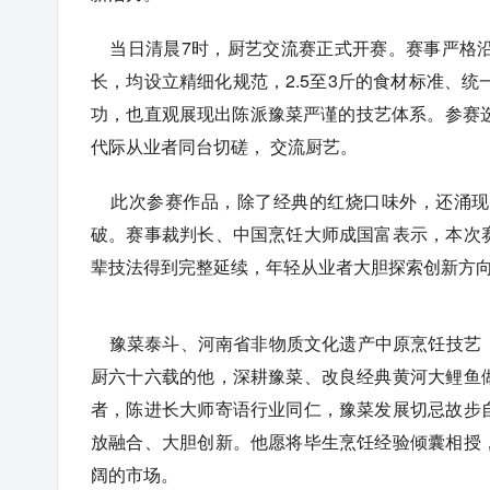
当日清晨7时，厨艺交流赛正式开赛。赛事严格沿
长，均设立精细化规范，2.5至3斤的食材标准、
功，也直观展现出陈派豫菜严谨的技艺体系。参赛
代际从业者同台切磋， 交流厨艺。
此次参赛作品，除了经典的红烧口味外，还涌现
破。赛事裁判长、中国烹饪大师成国富表示，本次
辈技法得到完整延续，年轻从业者大胆探索创新方
豫菜泰斗、河南省非物质文化遗产中原烹饪技艺（
厨六十六载的他，深耕豫菜、改良经典黄河大鲤鱼
者，陈进长大师寄语行业同仁，豫菜发展切忌故步
放融合、大胆创新。他愿将毕生烹饪经验倾囊相授
阔的市场。