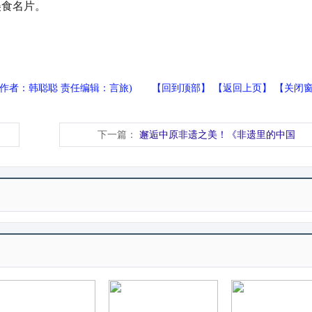
美食名片。
(作者：韩聪聪 责任编辑：言旅) 【
回到顶部
】 【
返回上页
】 【
关闭
下一篇：
邂逅中原非遗之美！《非遗里的中国