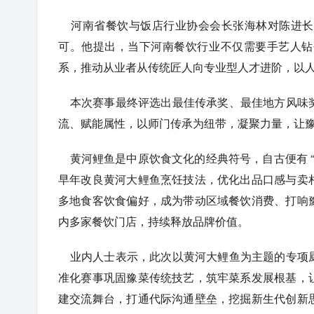
河南省餐饮与饭店行业协会会长张海林对陈进长
可。他提出，当下河南餐饮行业不仅需要手艺人钻
系，推动从业者从传统匠人向专业型人才进阶，以
本次赛事最终评选出最佳传承奖、最佳地方风味奖
流、赋能属性，以师门传承为纽带，凝聚力量，让
黄河鲤鱼是中原饮食文化的经典符号，自古便有 “
早年改良黄河大鲤鱼烹饪技法，优化出品口感与卖
多地食客饮食偏好，成为带动区域餐饮消费、打响
内多家餐饮门店，持续释放品牌价值。
业内人士表示，此次以黄河大鲤鱼为主题的专项厨
准化赛事巩固豫菜传统技艺，筑牢菜系发展根基，
建交流舞台，打通代际沟通壁垒，挖掘新生代创新