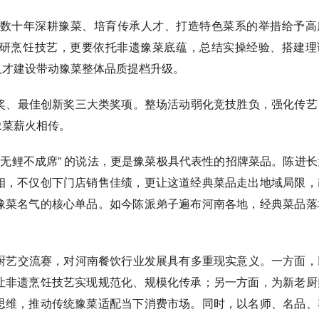
数十年深耕豫菜、培育传承人才、打造特色菜系的举措给予高
研烹饪技艺，更要依托非遗豫菜底蕴，总结实操经验、搭建理
人才建设带动豫菜整体品质提档升级。
、最佳创新奖三大类奖项。整场活动弱化竞技胜负，强化传艺
豫菜薪火相传。
无鲤不成席” 的说法，更是豫菜极具代表性的招牌菜品。陈进长
相，不仅创下门店销售佳绩，更让这道经典菜品走出地域局限，
豫菜名气的核心单品。如今陈派弟子遍布河南各地，经典菜品落
艺交流赛，对河南餐饮行业发展具有多重现实意义。一方面，
让非遗烹饪技艺实现规范化、规模化传承；另一方面，为新老厨
思维，推动传统豫菜适配当下消费市场。同时，以名师、名品、