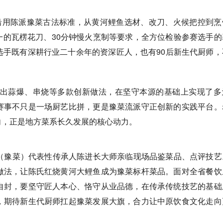
用陈派豫菜古法标准，从黄河鲤鱼选材、改刀、火候把控到烹
统一的瓦楞花刀、30分钟慢火烹制等要求，全方位检验参赛选手的
选手既有深耕行业二十余年的资深匠人，也有90后新生代厨师，
出蒜爆、串烧等多款创新做法，在坚守本源的基础上实现了多
赛事不只是一场厨艺比拼，更是豫菜流派守正创新的实践平台。
向，正是地方菜系长久发展的核心动力。
豫菜）代表性传承人陈进长大师亲临现场品鉴菜品、点评技艺
做法，让陈氏红烧黄河大鲤鱼成为豫菜标杆菜品。面对全省餐饮
自封，要坚守匠人本心、恪守从业品德，在传承传统技艺的基础
，期待新生代厨师扛起豫菜发展大旗，合力让中原饮食文化走向