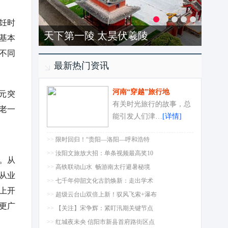
饪时
天下第一陵 太昊伏羲陵
基本
不同
最新热门资讯
元突
河南“穿越”旅行地
有关时光旅行的故事，总
老一
能引发人们津…
[详情]
>>
限时回归！“贵阳—洛阳—呼和浩特
>>
汝阳文旅放大招：单条视频最高奖10
。从
>>
高铁联动山水 畅游南太行避暑秘境
从业
>>
七千年仰韶文化古韵焕新：走出学术
上开
>>
超级云台山双倍上新！驭风飞索+瀑布
更广
>>
【关注】宋争辉：紧盯汛期关键节点
>>
红城夜未央 信阳市新县首府路街区点