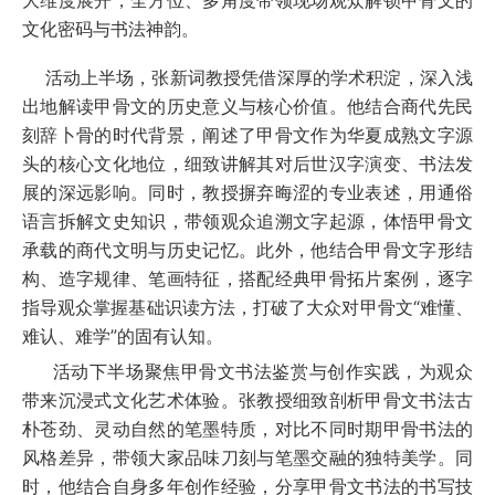
大维度展开，全方位、多角度带领现场观众解锁甲骨文的
文化密码与书法神韵。
活动上半场，张新词教授凭借深厚的学术积淀，深入浅
出地解读甲骨文的历史意义与核心价值。他结合商代先民
刻辞卜骨的时代背景，阐述了甲骨文作为华夏成熟文字源
头的核心文化地位，细致讲解其对后世汉字演变、书法发
展的深远影响。同时，教授摒弃晦涩的专业表述，用通俗
语言拆解文史知识，带领观众追溯文字起源，体悟甲骨文
承载的商代文明与历史记忆。此外，他结合甲骨文字形结
构、造字规律、笔画特征，搭配经典甲骨拓片案例，逐字
指导观众掌握基础识读方法，打破了大众对甲骨文“难懂、
难认、难学”的固有认知。
活动下半场聚焦甲骨文书法鉴赏与创作实践，为观众
带来沉浸式文化艺术体验。张教授细致剖析甲骨文书法古
朴苍劲、灵动自然的笔墨特质，对比不同时期甲骨书法的
风格差异，带领大家品味刀刻与笔墨交融的独特美学。同
时，他结合自身多年创作经验，分享甲骨文书法的书写技