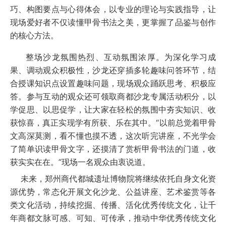
巧、构图要点与心得体会，以专业的理论与实践指导，让
现场爱好者不仅读懂甲骨书法之美，更掌握了品鉴与创作
的核心方法。
整场沙龙氛围热烈、互动氛围浓厚。为深化学习成
果、调动观众积极性，沙龙还穿插多轮趣味问答环节，结
合授课知识点设置趣味问题，现场观众踊跃思考、积极应
答。参与互动的观众还可领取商都沙龙专属活动积分，以
学促思、以思促学，让大家在轻松的氛围中夯实知识、收
获惊喜，真正实现学有所获、乐在其中。“以前总觉着甲骨
文高深莫测，看不懂也摸不透，这次听完讲座，不光学会
了简单识读甲骨文字，还摸清了赏析甲骨书法的门道，收
获实实在在。”现场一名观众由衷说道。
未来，郑州商代都城遗址博物院将继续依托自身文化资
源优势，常态化开展文化沙龙、公益讲座、艺术鉴赏等各
类文化活动，持续挖掘、传播、活化优秀传统文化，让千
年商都文脉可感、可知、可传承，推动中华优秀传统文化