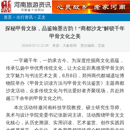
首页
>
出行资讯
> 正文
探秘甲骨文脉，品鉴翰墨古韵！“商都沙龙”解锁千年
甲骨文化之美
2026/6/10 11:22:49
来源：大象新闻
责任编辑：言旅
一字藏千年，一韵承古今。为深度挖掘商文化底蕴，
传承弘扬中华优秀传统文化，让大众近距离感受甲骨文的
文字魅力与书法艺术之美，6月6日，郑州商代都城遗址博
物院举办《甲骨文识读方法与甲骨文书法鉴赏》主题商都
沙龙活动，众多传统文化与书法爱好者齐聚现场，共赴跨
越三千余年的甲骨文化之约。
本次活动特邀河南科技学院教授、硕士研究生导师、
美术与设计学院党委书记张新词主讲。活动围绕甲骨文文
化核心，从历史溯源、实用识读、艺术鉴赏、创作实践四