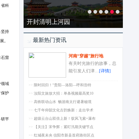
，省科
开封清明上河园
终坚持
最新热门资讯
展。
河南“穿越”旅行地
门石窟
有关时光旅行的故事，总
能引发人们津…
[详情]
护领域
>>
限时回归！“贵阳—洛阳—呼和浩特
产保护
>>
汝阳文旅放大招：单条视频最高奖10
>>
高铁联动山水 畅游南太行避暑秘境
>>
七千年仰韶文化古韵焕新：走出学术
科研平
>>
超级云台山双倍上新！驭风飞索+瀑布
>>
【关注】宋争辉：紧盯汛期关键节点
>>
红城夜未央 信阳市新县首府路街区点