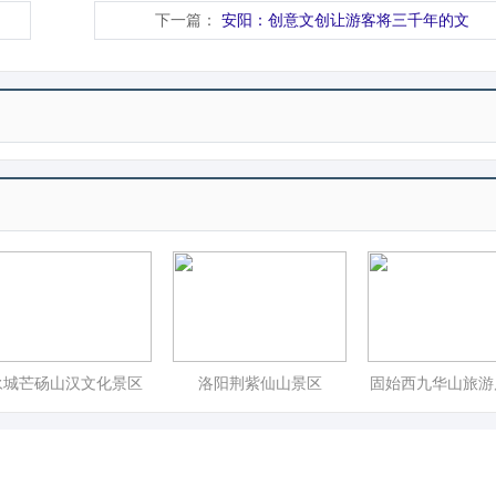
下一篇：
安阳：创意文创让游客将三千年的文
永城芒砀山汉文化景区
洛阳荆紫仙山景区
固始西九华山旅游