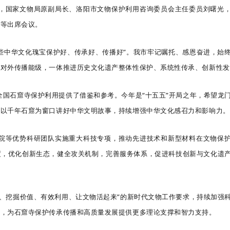
，国家文物局原副局长、洛阳市文物保护利用咨询委员会主任委员刘曙光
杰等出席会议。
些中华文化瑰宝保护好、传承好、传播好”。我市牢记嘱托、感恩奋进，始
与对外传播能级，一体推进历史文化遗产整体性保护、系统性传承、创新性发
国石窟寺保护利用提供了借鉴和参考。今年是“十五五”开局之年，希望龙
，以千年石窟为窗口讲好中华文明故事，持续增强中华文化感召力和影响力。
院等优势科研团队实施重大科技专项，推动先进技术和新型材料在文物保
度，优化创新生态，健全攻关机制，完善服务体系，促进科技创新与文化遗
、挖掘价值、有效利用、让文物活起来”的新时代文物工作要求，持续加强
径，为石窟寺保护传承传播和高质量发展提供更多理论支撑和智力支持。