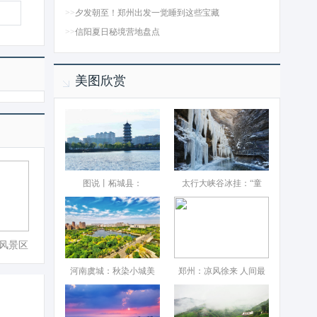
>>
夕发朝至！郑州出发一觉睡到这些宝藏
>>
信阳夏日秘境营地盘点
美图欣赏
图说丨柘城县：‌
太行大峡谷冰挂：“童
风景区
河南虞城：秋染小城美
郑州：凉风徐来 人间最