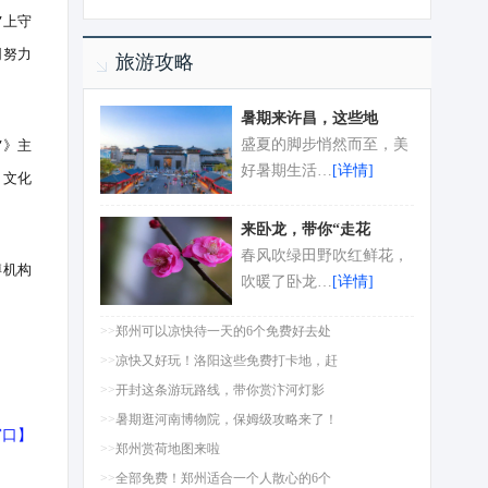
”上守
同努力
旅游攻略
暑期来许昌，这些地
”》主
盛夏的脚步悄然而至，美
好暑期生活…
[详情]
、文化
来卧龙，带你“走花
春风吹绿田野吹红鲜花，
博机构
吹暖了卧龙…
[详情]
>>
郑州可以凉快待一天的6个免费好去处
>>
凉快又好玩！洛阳这些免费打卡地，赶
>>
开封这条游玩路线，带你赏汴河灯影
>>
暑期逛河南博物院，保姆级攻略来了！
窗口
】
>>
郑州赏荷地图来啦
>>
全部免费！郑州适合一个人散心的6个