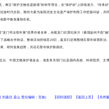
，树立“保护文物也是政绩”的科学理念，在“保护好”上持续发力、“传承好
产绽放时代光彩。期待大家为洛阳历史文化遗产保护利用工作把脉问诊，共
承创新中焕发蓬勃生机。
届“龙门书法双年展”优秀作者名单，央视龙门石窟纪录片《教我如何不想“她
了战略合作协议。整体活动持续至20日，嘉宾们还将围绕石窟寺病害防治
成果、研判发展趋势，共话石窟寺保护新路径。
总台、中国文物保护基金会，省直有关部门以及国内高校、科研院所、文
熹 刘嘉仪 孟山 责任编辑：言旅) 【
回到顶部
】 【
返回上页
】 【
关闭