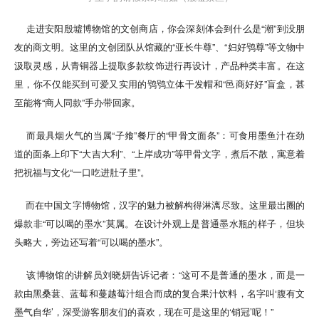
走进安阳殷墟博物馆的文创商店，你会深刻体会到什么是“潮”到没朋
友的商文明。这里的文创团队从馆藏的“亚长牛尊”、“妇好鸮尊”等文物中
汲取灵感，从青铜器上提取多款纹饰进行再设计，产品种类丰富。在这
里，你不仅能买到可爱又实用的鸮鸮立体干发帽和“邑商好好”盲盒，甚
至能将“商人同款”手办带回家。
而最具烟火气的当属“子飨”餐厅的“甲骨文面条”：可食用墨鱼汁在劲
道的面条上印下“大吉大利”、“上岸成功”等甲骨文字，煮后不散，寓意着
把祝福与文化“一口吃进肚子里”。
而在中国文字博物馆，汉字的魅力被解构得淋漓尽致。这里最出圈的
爆款非“可以喝的墨水”莫属。在设计外观上是普通墨水瓶的样子，但块
头略大，旁边还写着“可以喝的墨水”。
该博物馆的讲解员刘晓妍告诉记者：“这可不是普通的墨水，而是一
款由黑桑葚、蓝莓和蔓越莓汁组合而成的复合果汁饮料，名字叫‘腹有文
墨气自华’，深受游客朋友们的喜欢，现在可是这里的‘销冠’呢！”