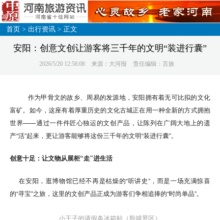
首页
>
出行资讯
> 正文
安阳：创意文创让游客将三千年的文明“装进行囊”
2026/5/20 12:58:08
来源：大河报
责任编辑：言旅
作为甲骨文的故乡、周易的发源地，安阳拥有着无可比拟的文化
富矿。如今，这座有着厚重历史的文化古城正在用一种全新的方式拥抱
世界——通过一件件匠心独运的文创产品，让陈列在广阔大地上的遗
产“活”起来，更让游客能够将这份三千年的文明“装进行囊”。
创意十足：让文物从展柜“走”进生活
在安阳，逛博物馆已经不再是枯燥的“听讲史”，而是一场充满惊喜
的“寻宝”之旅，这里的文创产品正成为游客们争相追捧的“时尚单品”。
小王子的请假条冰箱贴（殷墟景区）