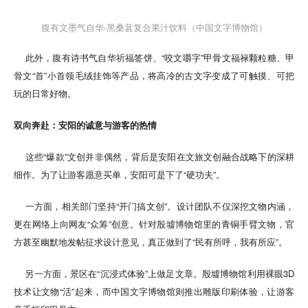
腹有文墨气自华-黑桑葚复合果汁饮料（中国文字博物馆）
此外，腹有诗书气自华祈福签饼、“咬文嚼字”甲骨文福禄颗粒糖、甲
骨文“首”小首领毛绒挂饰等产品，将高冷的古文字变成了可触摸、可把
玩的日常好物。
双向奔赴：安阳的诚意与游客的热情
这些“爆款”文创并非偶然，背后是安阳在文旅文创融合战略下的深耕
细作。为了让游客愿意买单，安阳可是下了“硬功夫”。
一方面，相关部门坚持“开门搞文创”。设计团队不仅深挖文物内涵，
更在网络上向网友“众筹”创意。针对殷墟博物馆里的青铜手臂文物，官
方甚至幽默地发帖征求设计意见，真正做到了“民有所呼，我有所应”。
另一方面，景区在“沉浸式体验”上做足文章。殷墟博物馆利用裸眼3D
技术让文物“活”起来，而中国文字博物馆则推出雕版印刷体验，让游客