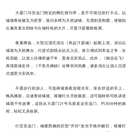
大梁门与安远门附近的网红报刊亭，是不可错过的打卡点。以
城墙青砖黛瓦为背景，落日余晖为天然滤镜，无需刻意构图，便能拍
出兼具复古韵味与古城特色的大片，尽显汴梁雅致格调。
夜幕降临，大型沉浸式演出《风起汴梁城》如期上演。演出以
城墙为天然舞台，行进式剧情从征兵入伍、体力测试到宋金之争，全
程高能，让游人仿佛穿越千年，置身北宋风云。此外，
《精忠岳飞》
再现英雄史诗，《千里共婵娟》诠释宋词风雅，诸多演出让游人沉浸
式感受大宋风华。
不愿步行的游人，可选择城墙夜游观光车。坐在舒适的车上，
晚风拂面，沿途青砖城墙、璀璨灯火尽收眼底，还可能聆听司机讲述
城墙千年故事，这段从大梁门21号马面直达安远门、约30分钟的旅
程，轻松又具收获。
行至安远门，城楼西侧的巨型“开封”发光字格外醒目，璀璨灯