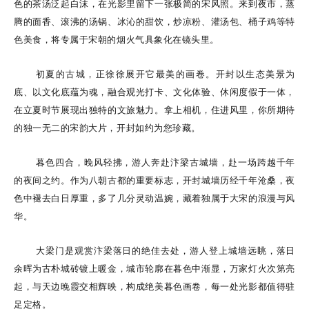
色的茶汤泛起白沫，在光影里留下一张极简的宋风照。来到夜市，蒸
腾的面香、滚沸的汤锅、冰沁的甜饮，炒凉粉、灌汤包、桶子鸡等特
色美食，将专属于宋朝的烟火气具象化在镜头里。
初夏的古城，正徐徐展开它最美的画卷。开封以生态美景为
底、以文化底蕴为魂，融合观光打卡、文化体验、休闲度假于一体，
在立夏时节展现出独特的文旅魅力。拿上相机，住进风里，你所期待
的独一无二的宋韵大片，开封如约为您珍藏。
暮色四合，晚风轻拂，游人奔赴汴梁古城墙，赴一场跨越千年
的夜间之约。作为八朝古都的重要标志，开封城墙历经千年沧桑，夜
色中褪去白日厚重，多了几分灵动温婉，藏着独属于大宋的浪漫与风
华。
大梁门是观赏汴梁落日的绝佳去处，游人登上城墙远眺，落日
余晖为古朴城砖镀上暖金，城市轮廓在暮色中渐显，万家灯火次第亮
起，与天边晚霞交相辉映，构成绝美暮色画卷，每一处光影都值得驻
足定格。