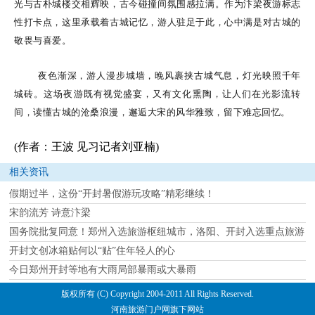
光与古朴城楼交相辉映，古今碰撞间氛围感拉满。作为汴梁夜游标志
性打卡点，这里承载着古城记忆，游人驻足于此，心中满是对古城的
敬畏与喜爱。
夜色渐深，游人漫步城墙，晚风裹挟古城气息，灯光映照千年
城砖。这场夜游既有视觉盛宴，又有文化熏陶，让人们在光影流转
间，读懂古城的沧桑浪漫，邂逅大宋的风华雅致，留下难忘回忆。
(作者：王波 见习记者刘亚楠)
相关资讯
假期过半，这份“开封暑假游玩攻略”精彩继续！
宋韵流芳 诗意汴梁
国务院批复同意！郑州入选旅游枢纽城市，洛阳、开封入选重点旅游
开封文创冰箱贴何以“贴”住年轻人的心
今日郑州开封等地有大雨局部暴雨或大暴雨
版权所有 (C) Copyright 2004-2011 All Rights Reserved.
河南旅游门户网旗下网站