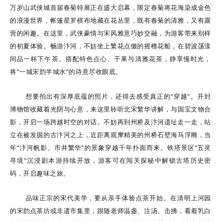
万岁山武侠城
首届春菊特展正在盛大启幕，限定春菊将花海染成金色
的浪漫世界，帐篷星罗棋布地藏在花丛里，既有春菊的清雅，又有露
营的闲趣。在这里，武侠豪情与宋风雅意巧妙交融，为游客带来别样
的初夏体验。畅游汴河，不妨坐上繁花点缀的摇橹花船，在碧波荡漾
间品一杯下午茶。搭配特色点心、干果与清雅花茶，静享慢时光，
将“一城宋韵半城水”的诗意尽收眼底。
想要拍出有深厚底蕴的照片，还得去感受真正的“穿越”。开封
博物馆收藏着光阴与心意，来这里聆听北宋繁华讲解，与国宝文物合
影，开启一场跨越时空的对话。不妨再到
州桥及汴河遗址
走一走，站
立在被发掘的古汴河之上，近距离观摩精美的州桥石壁海马浮雕，当
年“汴河帆影、市井繁华”的景象穿越千年扑面而来。铁塔景区“五灵
寻境”沉浸剧本游持续开放，游客可在闯关探秘中解锁古塔历史密
码，开启趣味之旅。
品味正宗的宋代美学，要从亲手体验点茶开始。在清明上河园
的宋韵点茶坊或非遗市集里，跟随老师温盏、注汤、击拂，看着乳白