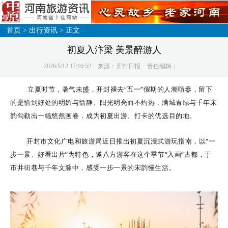
首页
>
出行资讯
> 正文
初夏入汴梁 美景醉游人
2026/5/12 17:10:52
来源：开封日报
责任编辑：
立夏时节，暑气未盛，开封褪去“五一”假期的人潮喧嚣，留下
的是恰到好处的明媚与恬静。阳光明亮而不灼热，满城青绿与千年宋
韵勾勒出一幅悠然画卷，成为初夏出游、打卡的优选目的地。
开封市文化广电和旅游局近日推出初夏沉浸式游玩指南，以“一
步一景、好看出片”为特色，邀八方游客在这个季节“入画”古都，于
市井街巷与千年文脉中，感受一步一景的宋韵慢生活。