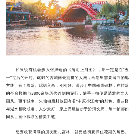
如果说有机会步入张择端的
《清明上河图》
，那一定是在“五
一”过后的开封。此时的古城褪去拥挤的人潮，画卷里需要留白的地
方终于有了着落。此刻入画，刚刚好。漫步于中国翰园碑林，在错落
的亭台楼阁与3800余块历代碑刻间穿行，随手一拍便是清雅的文人
画风。驱车城南，
朱仙镇启封故园
有着“中原小江南”的别称。启封楼
与湖水相映成趣，人少景好，穿上汉服信步于沿河长廊，每一帧都如
同从古画中截取的精美工笔。
想要收获满满的朋友圈九宫格，就要趁初夏抓住花期的尾巴。