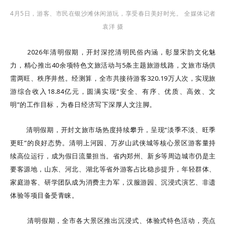
4月5日，游客、市民在银沙滩休闲游玩，享受春日美好时光。 全媒体记者
袁洋 摄
2026年清明假期，开封深挖清明民俗内涵，彰显宋韵文化魅
力，精心推出40余项特色文旅活动与5条主题旅游线路，文旅市场供
需两旺、秩序井然。经测算，全市共接待游客320.19万人次，实现旅
游综合收入18.84亿元，圆满实现“安全、有序、优质、高效、文
明”的工作目标，为春日经济写下深厚人文注脚。
清明假期，开封文旅市场热度持续攀升，呈现“淡季不淡、旺季
更旺”的良好态势。
清明上河园
、万岁山武侠城等核心景区游客量持
续高位运行，成为假日流量担当。省内郑州、新乡等周边城市仍是主
要客源地，山东、河北、湖北等省外游客占比稳步提升，年轻群体、
家庭游客、研学团队成为消费主力军，汉服游园、沉浸式演艺、非遗
体验等项目备受青睐。
清明假期，全市各大景区推出沉浸式、体验式特色活动，亮点