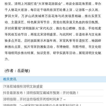
纷呈。清明上河园打造“
大宋簪花游园会
”，布设全园花海景观，举办
千人簪花大巡游，每日近千场民俗演艺轮番上演，让游客一步入画、
梦回大宋。万岁山武侠城将万亩花海与武侠场景相融，推出实景互
动、主题演艺、特色展演等节目，营造出既浪漫又热血的假日氛围。
开封府重现“清明颁新火”宋代礼仪，推出包公赠柳、投壶、手绘纸鸢
等民俗互动节目，再现北宋清明盛景。与此同时，非遗传承与文化体
验多点开花。
启封故园
展示木版年画、宋室风筝等非遗技艺，翰园碑
林推出点茶、
拓片
等宋韵雅集活动，市博物馆、市图书馆、市文化馆
等场馆同步推出特展、知识竞答、研学实践等活动，展现清明文化魅
力。
(作者：岳蔚敏)
相关资讯
汴洛双城领衔清明文旅盛宴
抖音最新发布！清明假期宝藏城市预测：开封领跑！
清明假期，开封这些场馆开闭馆时间来了→
清明假期，“一城宋韵”的开封吸引众多游客到访打卡！