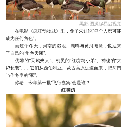
黑鹳 图源@易启视觉
在电影《疯狂动物城》里，兔子朱迪说“每个人都可能
成为任何角色”。
而这个冬天，河南的湿地、湖畔与黄河滩涂，也迎来
了自己的“角色天团”。
优雅的“天鹅夫人”、机灵的“红嘴鸥小弟”、神秘的“大
鸨长老”……它们从西伯利亚、蒙古高原远道而来，把河南
当作冬季的“家”。
你猜，今年第一批“飞行嘉宾”会是谁？
红嘴鸥