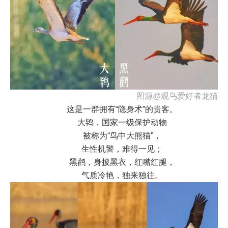
图源@观鸟爱好者龙猫
这是一群拥有“隐身术”的贵客。
大鸨，国家一级保护动物
被称为“鸟中大熊猫”，
生性机警，难得一见；
黑鹳，身披黑衣，红嘴红腿，
气质冷艳，独来独往。