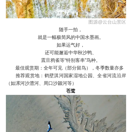
图源@云台山景区
随手一拍，
就是一幅极简风的中国水墨画。
如果运气好，
还可能邂逅中华秋沙鸭、
震旦鸦雀等“特别客串”鸟种。
最佳观赏期：全年可见（部分留鸟），冬季数量亦多
推荐观赏地：鹤壁淇河国家湿地公园、全省河流沿岸
（如漯河沙澧河、周口沙颍河等）
苍鹭