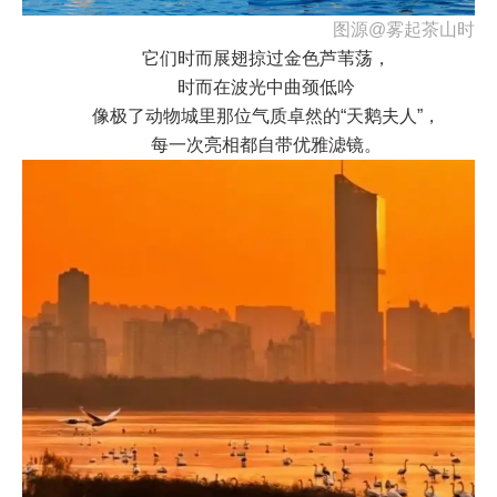
图源@雾起茶山时
它们时而展翅掠过金色芦苇荡，
时而在波光中曲颈低吟
像极了动物城里那位气质卓然的“天鹅夫人”，
每一次亮相都自带优雅滤镜。