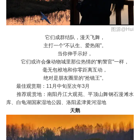
图源@Hui
它们成群结队，漫天飞舞，
主打一个“不认生、爱热闹”。
当你伸手示好，
它们或许会像动物城里那位热情的“豹警官”一样，
毫无包袱地和你零距离互动，
绝对是朋友圈里的“抢镜王”。
最佳观赏期：11月中旬至次年3月
推荐观赏地：南阳丹江大观苑、平顶山舞钢石漫滩水
库、白龟湖国家湿地公园、洛阳孟津黄河湿地
天鹅