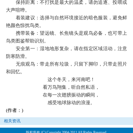
保持距离：不打扰是最大的温柔，请勿追逐、投喂或
大声喧哗。
着装建议：选择与自然环境接近的暗色服装，避免鲜
艳颜色惊扰鸟类。
携带装备：望远镜、长焦镜头是观鸟必备，也可带上
鸟类图鉴帮助识别。
安全第一：湿地地形复杂，请在指定区域活动，注意
防寒防滑。
无痕观鸟：带走所有垃圾，只留下脚印，只带走照片
和回忆。
这个冬天，来河南吧！
看万鸟翔集，听自然私语，
在每一次翅膀振动的瞬间，
感受地球脉动的浪漫。
(作者：)
相关资讯
版权所有 (C) Copyright 2004-2011 All Rights Reserved.