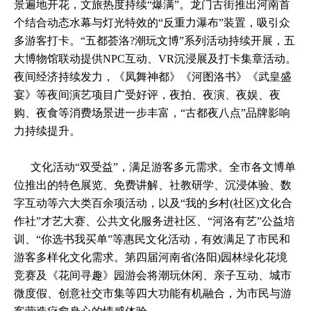
景遍地开花，文旅热度持续“爆满”。龙门古街推出河南首
个结合动态水幕与灯光特效的“反重力瀑布”装置，吸引众
多游客打卡。“五都荟洛?潮玩文博”系列活动持续开展，五
大博物馆联动提供NPC互动、VR沉浸展及打卡集章活动。
夜间经济持续发力，《凤舞神都》《河图洛书》《武皇盛
宴》等夜间演艺项目广受好评，夜拍、夜演、夜娱、夜
购、夜食等消费场景进一步丰富，“古都夜八点”品牌影响
力持续提升。
文化活动“双受益”，满足游客多元需求。全市各文博单
位推出的特色展览、免费讲解、社教研学、沉浸体验、数
字互动等六大类百余项活动，以及“我的乡村(社区)文化合
作社”才艺大赛、公共文化服务进社区、“河洛有艺”公益培
训、“你选书我买单”等惠民文化活动，有效满足了市民和
游客多样化文化需求。第四届河南省(洛阳)园林绿化花境
竞赛及《花间寻趣》园游会将潮玩休闲、亲子互动、城市
微度假、创意社交市集等四大功能有机融合，为市民与游