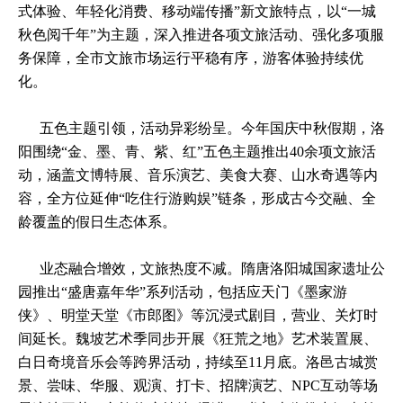
式体验、年轻化消费、移动端传播”新文旅特点，以“一城
秋色阅千年”为主题，深入推进各项文旅活动、强化多项服
务保障，全市文旅市场运行平稳有序，游客体验持续优
化。
五色主题引领，活动异彩纷呈。今年国庆中秋假期，洛
阳围绕“金、墨、青、紫、红”五色主题推出40余项文旅活
动，涵盖文博特展、音乐演艺、美食大赛、山水奇遇等内
容，全方位延伸“吃住行游购娱”链条，形成古今交融、全
龄覆盖的假日生态体系。
业态融合增效，文旅热度不减。隋唐洛阳城国家遗址公
园推出“盛唐嘉年华”系列活动，包括应天门《墨家游
侠》、明堂天堂《市郎图》等沉浸式剧目，营业、关灯时
间延长。魏坡艺术季同步开展《狂荒之地》艺术装置展、
白日奇境音乐会等跨界活动，持续至11月底。洛邑古城赏
景、尝味、华服、观演、打卡、招牌演艺、NPC互动等场