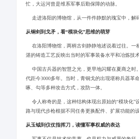
忙，大运河曾是维系军事后勤保障的动脉。
走进洛阳的博物馆，从一件件静默的瑰宝中，解码
从铜剑到戈矛，看“模块化”思维的萌芽
在洛阳博物馆，两柄古剑静静地述说着过往。一柄
湛的铸造工艺反映出当时的军事装备水平和冶炼技
中国古兵器的智慧之光，更早地闪耀在夏商之时。
代距今3000多年。当时，青铜戈的出现堪称兵器
啄、勾等多种攻击方式，攻防一体。
令人称奇的是，这种结构体现出原始的“模块化”
路与现代步枪根据不同任务更换配件、扩展功能的
从玉钺到仪仗指挥刀，读懂军事权威的表达
军事不仅是技术的竞赛，也是权力与威严的象征。