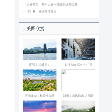
>>
夕发朝至！郑州出发一觉睡到这些宝藏
>>
信阳夏日秘境营地盘点
美图欣赏
图说丨柘城县：‌
太行大峡谷冰挂：“童
河南虞城：秋染小城美
郑州：凉风徐来 人间最