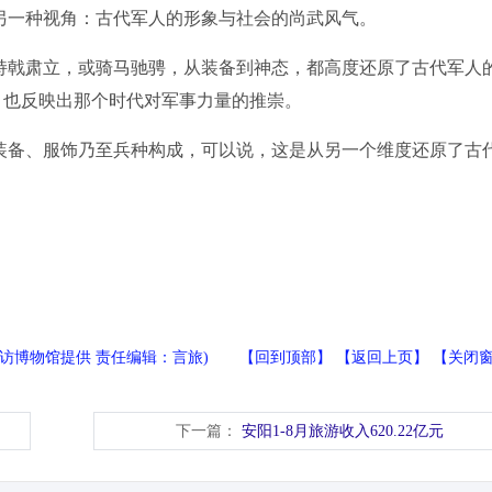
一种视角：古代军人的形象与社会的尚武风气。
戟肃立，或骑马驰骋，从装备到神态，都高度还原了古代军人
，也反映出那个时代对军事力量的推崇。
备、服饰乃至兵种构成，可以说，这是从另一个维度还原了古
/受访博物馆提供 责任编辑：言旅) 【
回到顶部
】 【
返回上页
】 【
关闭
下一篇：
安阳1-8月旅游收入620.22亿元