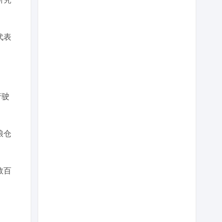
代表
行驶
粮仓
数百