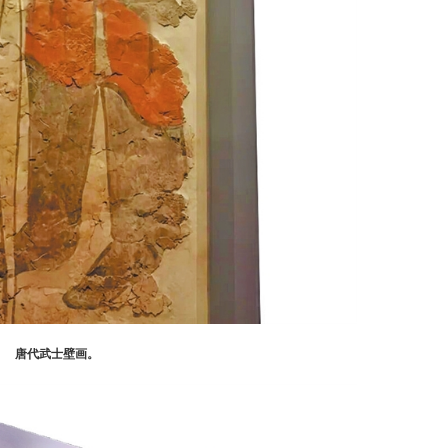
唐代武士壁画。