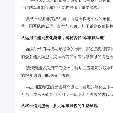
当时的军事制度和社会结构提供了重要线索。
夏代玉钺并非实战兵器，而是王权与军权的象征。
着一国军队的威严、纪律与形象。从玉钺到仪仗指
从运河古船到炭化粟米，揭秘古代“军事供应链”
如果说锋刃与权杖是战争的“矛”，那么后勤保障就
的众多船只模型，揭示着古代军事后勤体系的高超
运河漕船多采用平底设计，特别适应运河的浅水环
的粮食源源不断地输往边疆。
与之相互印证的是含嘉仓遗址中发现的炭化粟米—
万石，粟米从仓窖到运河，一套庞大而高效的古代“
从武士俑到壁画，多元军事风貌的生动呈现