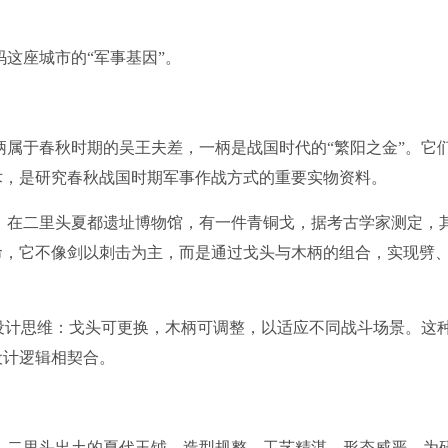
这座城市的“军事基因”。
属于春秋时期的吴王夫差，一柄是战国时代的“繁阳之金”。它
术，是研究春秋战国时期军事作战方式的重要实物资料。
在二里头夏都遗址博物馆，有一件青铜戈，据考古学家测定，
革命，它不像剑以刺击为主，而是通过戈头与木柄的组合，实现劈
设计思维：戈头可更换，木柄可调整，以适应不同战斗场景。这
设计逻辑相契合。
二里头出土的夏代玉钺，造型规整、工艺精湛、形态威严，为