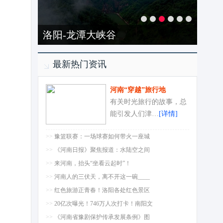
洛阳-龙潭大峡谷
最新热门资讯
河南“穿越”旅行地
有关时光旅行的故事，总
能引发人们津…
[详情]
>>
豫篮联赛：一场球赛如何带火一座城
>>
《河南日报》聚焦报道：水陆空之间
>>
来河南，抬头“坐看云起时”！
>>
河南人的三伏天，离不开这一碗____
>>
红色旅游正青春！洛阳各处红色景区
>>
20亿次曝光！746万人次打卡！南阳文
>>
《河南省豫剧保护传承发展条例》图