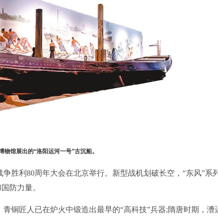
博物馆展出的“洛阳运河一号”古沉船。
争胜利80周年大会在北京举行。新型战机划破长空，“东风”系
和国防力量。
铜匠人已在炉火中锻造出最早的“高科技”兵器;隋唐时期，漕