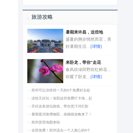
旅游攻略
暑期来许昌，这些地
盛夏的脚步悄然而至，美
好暑期生活…
[详情]
来卧龙，带你“走花
春风吹绿田野吹红鲜花，
吹暖了卧龙…
[详情]
>>
郑州可以凉快待一天的6个免费好去处
>>
凉快又好玩！洛阳这些免费打卡地，赶
>>
开封这条游玩路线，带你赏汴河灯影
>>
暑期逛河南博物院，保姆级攻略来了！
>>
郑州赏荷地图来啦
>>
全部免费！郑州适合一个人散心的6个