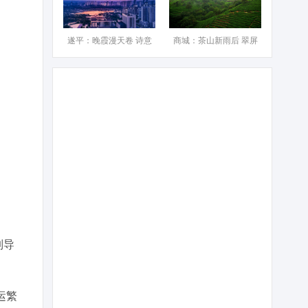
遂平：晚霞漫天卷 诗意
商城：茶山新雨后 翠屏
列导
运繁